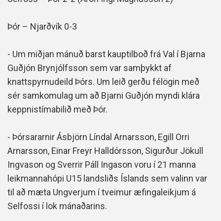
Þór – Njarðvík 0-3
- Um miðjan mánuð barst kauptilboð frá Val í Bjarna
Guðjón Brynjólfsson sem var samþykkt af
knattspyrnudeild Þórs. Um leið gerðu félögin með
sér samkomulag um að Bjarni Guðjón myndi klára
keppnistímabilið með Þór.
- Þórsararnir Ásbjörn Líndal Arnarsson, Egill Orri
Arnarsson, Einar Freyr Halldórsson, Sigurður Jökull
Ingvason og Sverrir Páll Ingason voru í 21 manna
leikmannahópi U15 landsliðs Íslands sem valinn var
til að mæta Ungverjum í tveimur æfingaleikjum á
Selfossi í lok mánaðarins.