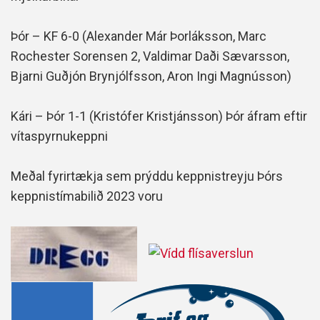
Þór – KF 6-0 (Alexander Már Þorláksson, Marc
Rochester Sorensen 2, Valdimar Daði Sævarsson,
Bjarni Guðjón Brynjólfsson, Aron Ingi Magnússon)
Kári – Þór 1-1 (Kristófer Kristjánsson) Þór áfram eftir
vítaspyrnukeppni
Meðal fyrirtækja sem prýddu keppnistreyju Þórs
keppnistímabilið 2023 voru