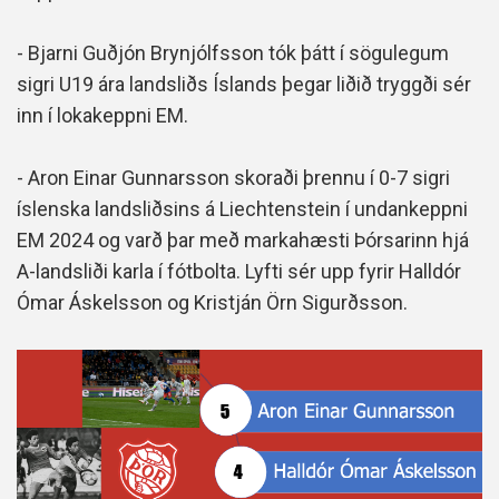
- Bjarni Guðjón Brynjólfsson tók þátt í sögulegum
sigri U19 ára landsliðs Íslands þegar liðið tryggði sér
inn í lokakeppni EM.
- Aron Einar Gunnarsson skoraði þrennu í 0-7 sigri
íslenska landsliðsins á Liechtenstein í undankeppni
EM 2024 og varð þar með markahæsti Þórsarinn hjá
A-landsliði karla í fótbolta. Lyfti sér upp fyrir Halldór
Ómar Áskelsson og Kristján Örn Sigurðsson.