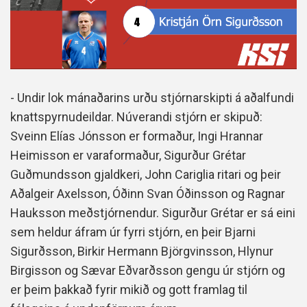
- Undir lok mánaðarins urðu stjórnarskipti á aðalfundi
knattspyrnudeildar. Núverandi stjórn er skipuð:
Sveinn Elías Jónsson er formaður, Ingi Hrannar
Heimisson er varaformaður, Sigurður Grétar
Guðmundsson gjaldkeri, John Cariglia ritari og þeir
Aðalgeir Axelsson, Óðinn Svan Óðinsson og Ragnar
Hauksson meðstjórnendur. Sigurður Grétar er sá eini
sem heldur áfram úr fyrri stjórn, en þeir Bjarni
Sigurðsson, Birkir Hermann Björgvinsson, Hlynur
Birgisson og Sævar Eðvarðsson gengu úr stjórn og
er þeim þakkað fyrir mikið og gott framlag til