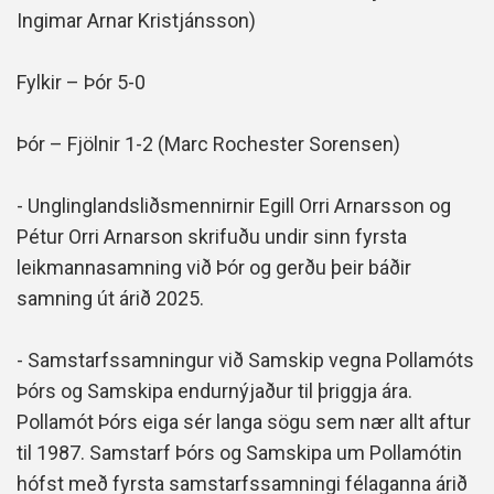
Ingimar Arnar Kristjánsson)
Fylkir – Þór 5-0
Þór – Fjölnir 1-2 (Marc Rochester Sorensen)
- Unglinglandsliðsmennirnir Egill Orri Arnarsson og
Pétur Orri Arnarson skrifuðu undir sinn fyrsta
leikmannasamning við Þór og gerðu þeir báðir
samning út árið 2025.
- Samstarfssamningur við Samskip vegna Pollamóts
Þórs og Samskipa endurnýjaður til þriggja ára.
Pollamót Þórs eiga sér langa sögu sem nær allt aftur
til 1987. Samstarf Þórs og Samskipa um Pollamótin
hófst með fyrsta samstarfssamningi félaganna árið