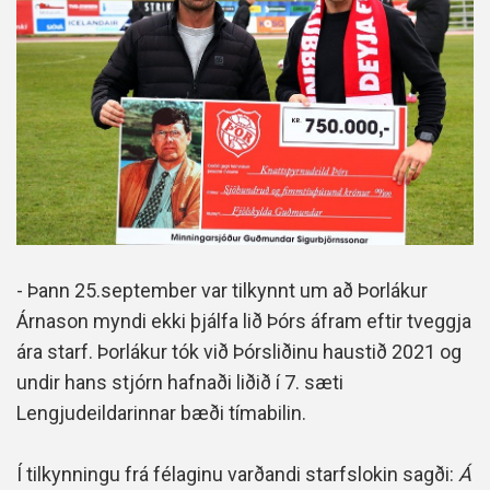
- Þann 25.september var tilkynnt um að Þorlákur
Árnason myndi ekki þjálfa lið Þórs áfram eftir tveggja
ára starf. Þorlákur tók við Þórsliðinu haustið 2021 og
undir hans stjórn hafnaði liðið í 7. sæti
Lengjudeildarinnar bæði tímabilin.
Í tilkynningu frá félaginu varðandi starfslokin sagði:
Á