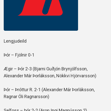
Lengjudeild
Þór – Fjölnir 0-1
Ægir – Þór 2-3 (Bjarni Guðjón Brynjólfsson,
Alexander Már Þorláksson, Nökkvi Hjörvarsson)
Þór – Þróttur R. 2-1 (Alexander Már Þorláksson,
Ragnar Óli Ragnarsson)
Selfoss – Þór 2-2 (Aron Ingi Magnússon 2)