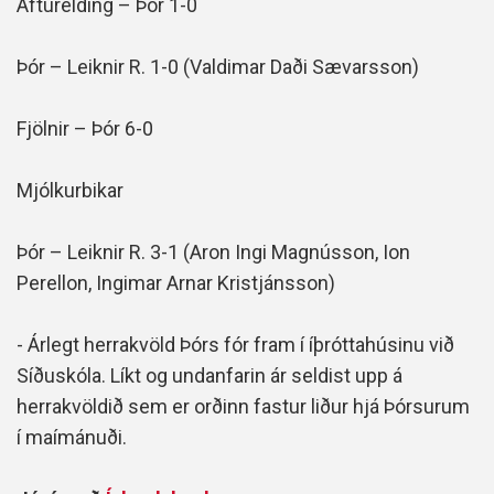
Afturelding – Þór 1-0
Þór – Leiknir R. 1-0 (Valdimar Daði Sævarsson)
Fjölnir – Þór 6-0
Mjólkurbikar
Þór – Leiknir R. 3-1 (Aron Ingi Magnússon, Ion
Perellon, Ingimar Arnar Kristjánsson)
- Árlegt herrakvöld Þórs fór fram í íþróttahúsinu við
Síðuskóla. Líkt og undanfarin ár seldist upp á
herrakvöldið sem er orðinn fastur liður hjá Þórsurum
í maímánuði.