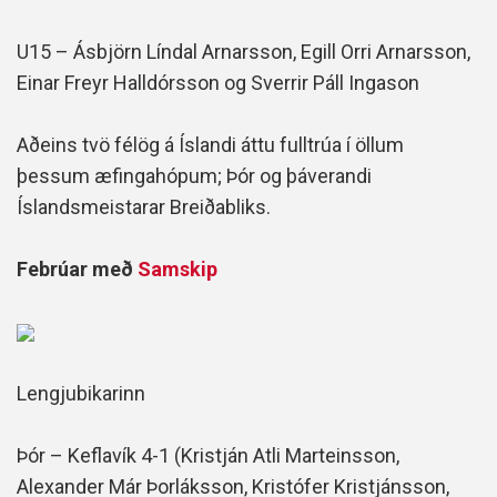
U15 – Ásbjörn Líndal Arnarsson, Egill Orri Arnarsson,
Einar Freyr Halldórsson og Sverrir Páll Ingason
Aðeins tvö félög á Íslandi áttu fulltrúa í öllum
þessum æfingahópum; Þór og þáverandi
Íslandsmeistarar Breiðabliks.
Febrúar með
Samskip
Lengjubikarinn
Þór – Keflavík 4-1 (Kristján Atli Marteinsson,
Alexander Már Þorláksson, Kristófer Kristjánsson,