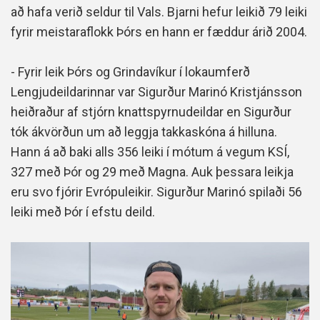
að hafa verið seldur til Vals. Bjarni hefur leikið 79 leiki
fyrir meistaraflokk Þórs en hann er fæddur árið 2004.
- Fyrir leik Þórs og Grindavíkur í lokaumferð
Lengjudeildarinnar var Sigurður Marinó Kristjánsson
heiðraður af stjórn knattspyrnudeildar en Sigurður
tók ákvörðun um að leggja takkaskóna á hilluna.
Hann á að baki alls 356 leiki í mótum á vegum KSÍ,
327 með Þór og 29 með Magna. Auk þessara leikja
eru svo fjórir Evrópuleikir. Sigurður Marinó spilaði 56
leiki með Þór í efstu deild.