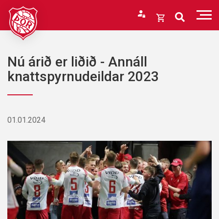
Fara
í
Opna
efni
körfu
Endurheimta lykilorð
Karfan þín
Nú árið er liðið - Annáll
Loka
knattspyrnudeildar 2023
körfu
Karfan er tóm.
01.01.2024