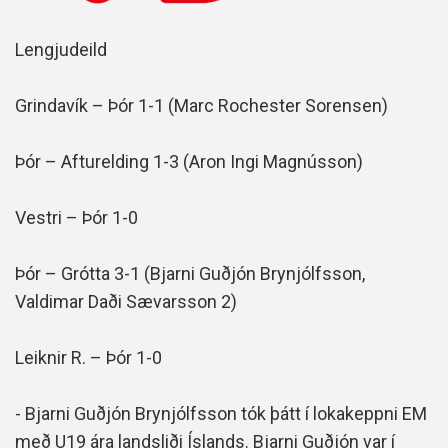
Lengjudeild
Grindavík – Þór 1-1 (Marc Rochester Sorensen)
Þór – Afturelding 1-3 (Aron Ingi Magnússon)
Vestri – Þór 1-0
Þór – Grótta 3-1 (Bjarni Guðjón Brynjólfsson,
Valdimar Daði Sævarsson 2)
Leiknir R. – Þór 1-0
- Bjarni Guðjón Brynjólfsson tók þátt í lokakeppni EM
með U19 ára landsliði Íslands. Bjarni Guðjón var í