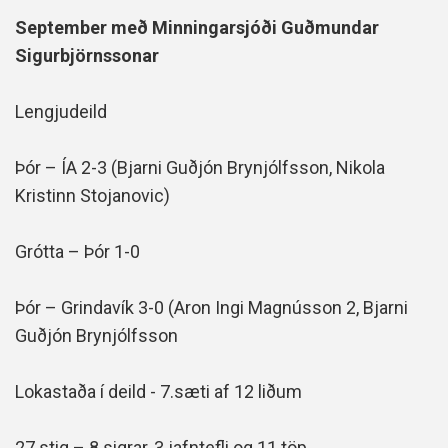
September með Minningarsjóði Guðmundar
Sigurbjörnssonar
Lengjudeild
Þór – ÍA 2-3 (Bjarni Guðjón Brynjólfsson, Nikola
Kristinn Stojanovic)
Grótta – Þór 1-0
Þór – Grindavík 3-0 (Aron Ingi Magnússon 2, Bjarni
Guðjón Brynjólfsson
Lokastaða í deild - 7.sæti af 12 liðum
27 stig – 8 sigrar, 3 jafntefli og 11 töp