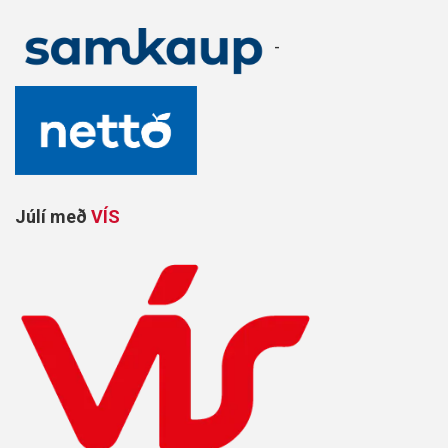
-
Júlí með
VÍS