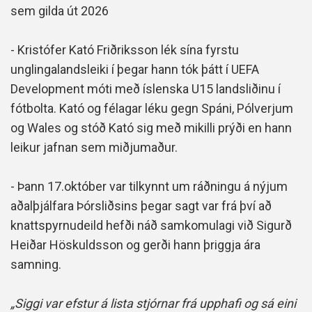
sem gilda út 2026
- Kristófer Kató Friðriksson lék sína fyrstu
unglingalandsleiki í þegar hann tók þátt í UEFA
Development móti með íslenska U15 landsliðinu í
fótbolta. Kató og félagar léku gegn Spáni, Pólverjum
og Wales og stóð Kató sig með mikilli prýði en hann
leikur jafnan sem miðjumaður.
- Þann 17.október var tilkynnt um ráðningu á nýjum
aðalþjálfara Þórsliðsins þegar sagt var frá því að
knattspyrnudeild hefði náð samkomulagi við Sigurð
Heiðar Höskuldsson og gerði hann þriggja ára
samning.
„Siggi var efstur á lista stjórnar frá upphafi og sá eini