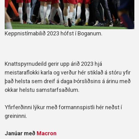
Keppnistímabilið 2023 hófst í Boganum.
Knattspyrnudeild gerir upp árið 2023 hjá
meistaraflokki karla og verður hér stiklað á stóru yfir
það helsta sem dreif á daga Þórsliðsins á árinu með
okkar helstu samstarfsaðilum.
Yfirferðinni lýkur með formannspistli hér neðst í
greininni.
Janúar með
Macron