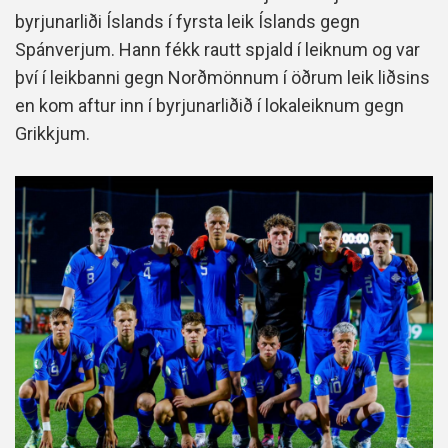
byrjunarliði Íslands í fyrsta leik Íslands gegn
Spánverjum. Hann fékk rautt spjald í leiknum og var
því í leikbanni gegn Norðmönnum í öðrum leik liðsins
en kom aftur inn í byrjunarliðið í lokaleiknum gegn
Grikkjum.