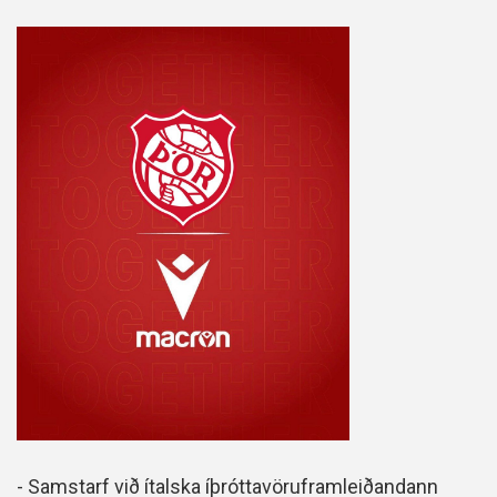
- Samstarf við ítalska íþróttavöruframleiðandann