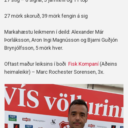
27 mörk skoruð, 39 mörk fengin á sig
Markahæstu leikmenn í deild: Alexander Már
Þorláksson, Aron Ingi Magnússon og Bjarni Guðjón
Brynjólfsson, 5 mörk hver.
Oftast maður leiksins í boði
Fisk Kompaní
(Aðeins
heimaleikir) – Marc Rochester Sorensen, 3x.