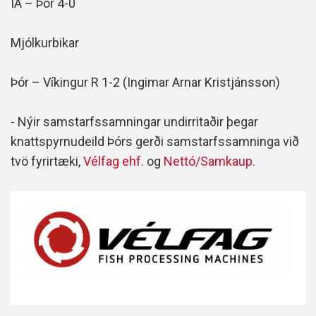
ÍA – Þór 4-0
Mjólkurbikar
Þór – Víkingur R 1-2 (Ingimar Arnar Kristjánsson)
- Nýir samstarfssamningar undirritaðir þegar
knattspyrnudeild Þórs gerði samstarfssamninga við
tvö fyrirtæki,
Vélfag ehf.
og
Nettó/Samkaup.