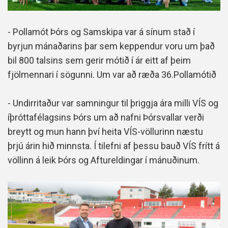
- Pollamót Þórs og Samskipa var á sínum stað í
byrjun mánaðarins þar sem keppendur voru um það
bil 800 talsins sem gerir mótið í ár eitt af þeim
fjölmennari í sögunni. Um var að ræða 36.Pollamótið
- Undirritaður var samningur til þriggja ára milli VÍS og
íþróttafélagsins Þórs um að nafni Þórsvallar verði
breytt og mun hann því heita VÍS-völlurinn næstu
þrjú árin hið minnsta. Í tilefni af þessu bauð VÍS frítt á
völlinn á leik Þórs og Aftureldingar í mánuðinum.