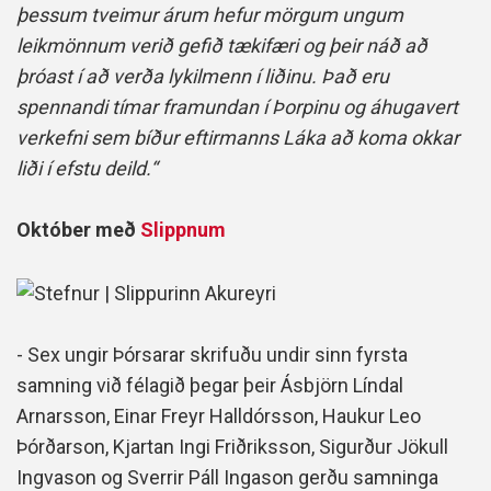
þessum tveimur árum hefur mörgum ungum
leikmönnum verið gefið tækifæri og þeir náð að
þróast í að verða lykilmenn í liðinu. Það eru
spennandi tímar framundan í Þorpinu og áhugavert
verkefni sem bíður eftirmanns Láka að koma okkar
liði í efstu deild
.“
Október með
Slippnum
- Sex ungir Þórsarar skrifuðu undir sinn fyrsta
samning við félagið þegar þeir Ásbjörn Líndal
Arnarsson, Einar Freyr Halldórsson, Haukur Leo
Þórðarson, Kjartan Ingi Friðriksson, Sigurður Jökull
Ingvason og Sverrir Páll Ingason gerðu samninga