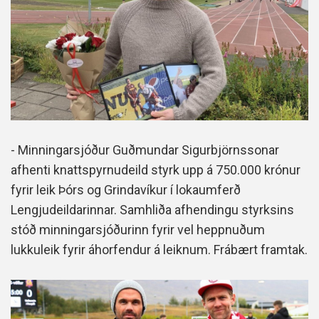
- Minningarsjóður Guðmundar Sigurbjörnssonar
afhenti knattspyrnudeild styrk upp á 750.000 krónur
fyrir leik Þórs og Grindavíkur í lokaumferð
Lengjudeildarinnar. Samhliða afhendingu styrksins
stóð minningarsjóðurinn fyrir vel heppnuðum
lukkuleik fyrir áhorfendur á leiknum. Frábært framtak.