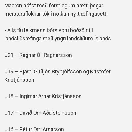
Macron hófst með formlegum hætti þegar
meistaraflokkur tók í notkun nýtt æfingasett.
- Alls tíu leikmenn Þórs voru boðaðir til
landsliðsæfinga með yngri landsliðum Íslands
U21 – Ragnar Óli Ragnarsson
U19 – Bjarni Guðjón Brynjólfsson og Kristófer
Kristjánsson
U18 – Ingimar Arnar Kristjánsson
U17 – Davíð Örn Aðalsteinsson
U16 – Pétur Orri Arnarson