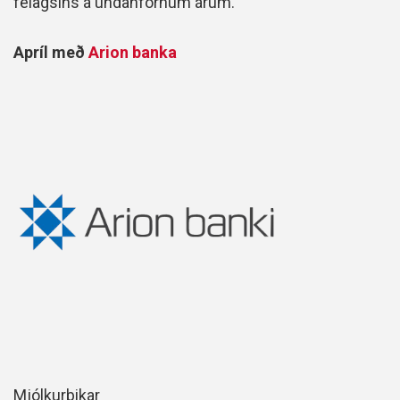
félagsins á undanförnum árum.
Apríl með
Arion banka
Mjólkurbikar