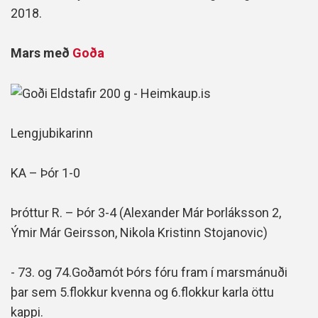
2018.
Mars með
Goða
Lengjubikarinn
KA – Þór 1-0
Þróttur R. – Þór 3-4 (Alexander Már Þorláksson 2,
Ýmir Már Geirsson, Nikola Kristinn Stojanovic)
- 73. og 74.Goðamót Þórs fóru fram í marsmánuði
þar sem 5.flokkur kvenna og 6.flokkur karla öttu
kappi.