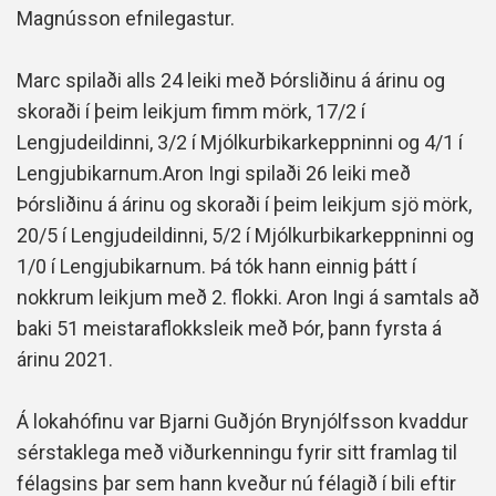
Magnússon efnilegastur.
Marc spilaði alls 24 leiki með Þórsliðinu á árinu og
skoraði í þeim leikjum fimm mörk, 17/2 í
Lengjudeildinni, 3/2 í Mjólkurbikarkeppninni og 4/1 í
Lengjubikarnum.Aron Ingi spilaði 26 leiki með
Þórsliðinu á árinu og skoraði í þeim leikjum sjö mörk,
20/5 í Lengjudeildinni, 5/2 í Mjólkurbikarkeppninni og
1/0 í Lengjubikarnum. Þá tók hann einnig þátt í
nokkrum leikjum með 2. flokki. Aron Ingi á samtals að
baki 51 meistaraflokksleik með Þór, þann fyrsta á
árinu 2021.
Á lokahófinu var Bjarni Guðjón Brynjólfsson kvaddur
sérstaklega með viðurkenningu fyrir sitt framlag til
félagsins þar sem hann kveður nú félagið í bili eftir