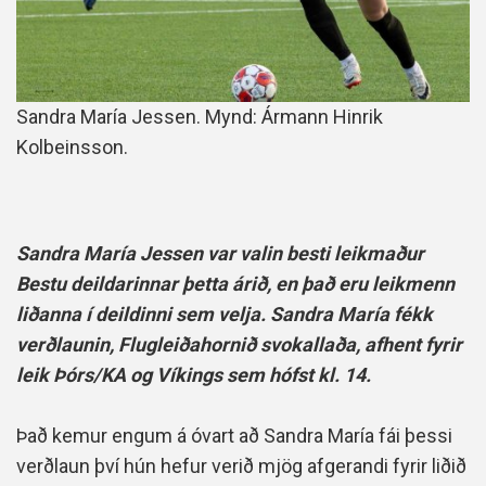
Sandra María Jessen. Mynd: Ármann Hinrik
Kolbeinsson.
Sandra María Jessen var valin besti leikmaður
Bestu deildarinnar þetta árið, en það eru leikmenn
liðanna í deildinni sem velja. Sandra María fékk
verðlaunin, Flugleiðahornið svokallaða, afhent fyrir
leik Þórs/KA og Víkings sem hófst kl. 14.
Það kemur engum á óvart að Sandra María fái þessi
verðlaun því hún hefur verið mjög afgerandi fyrir liðið