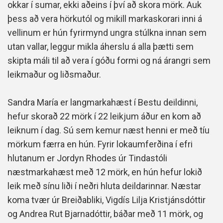
okkar í sumar, ekki aðeins í því að skora mörk. Auk
þess að vera hörkutól og mikill markaskorari inni á
vellinum er hún fyrirmynd ungra stúlkna innan sem
utan vallar, leggur mikla áherslu á alla þætti sem
skipta máli til að vera í góðu formi og ná árangri sem
leikmaður og liðsmaður.
Sandra María er langmarkahæst í Bestu deildinni,
hefur skorað 22 mörk í 22 leikjum áður en kom að
leiknum í dag. Sú sem kemur næst henni er með tíu
mörkum færra en hún. Fyrir lokaumferðina í efri
hlutanum er Jordyn Rhodes úr Tindastóli
næstmarkahæst með 12 mörk, en hún hefur lokið
leik með sínu liði í neðri hluta deildarinnar. Næstar
koma tvær úr Breiðabliki, Vigdís Lilja Kristjánsdóttir
og Andrea Rut Bjarnadóttir, báðar með 11 mörk, og