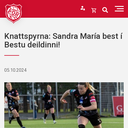
Fara
í
Opna
efni
körfu
Endurheimta lykilorð
Karfan þín
Knattspyrna: Sandra María best í
Loka
Bestu deildinni!
körfu
Karfan er tóm.
05.10.2024