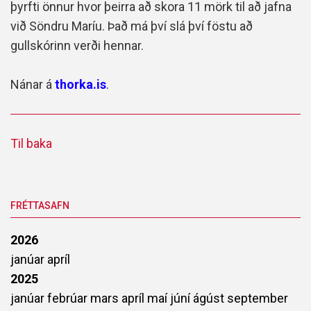
þyrfti önnur hvor þeirra að skora 11 mörk til að jafna
við Söndru Maríu. Það má því slá því föstu að
gullskórinn verði hennar.
Nánar á
thorka.is
.
Til baka
FRÉTTASAFN
2026
janúar
apríl
2025
janúar
febrúar
mars
apríl
maí
júní
ágúst
september