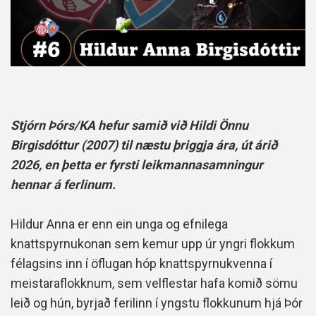
Stjórn Þórs/KA hefur samið við Hildi Önnu
Birgisdóttur (2007) til næstu þriggja ára, út árið
2026, en þetta er fyrsti leikmannasamningur
hennar á ferlinum.
Hildur Anna er enn ein unga og efnilega
knattspyrnukonan sem kemur upp úr yngri flokkum
félagsins inn í öflugan hóp knattspyrnukvenna í
meistaraflokknum, sem velflestar hafa komið sömu
leið og hún, byrjað ferilinn í yngstu flokkunum hjá Þór