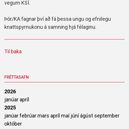
vegum KSÍ.
Þór/KA fagnar því að fá þessa ungu og efnilegu
knattspyrnukonu á samning hjá félaginu.
Til baka
FRÉTTASAFN
2026
janúar
apríl
2025
janúar
febrúar
mars
apríl
maí
júní
ágúst
september
október