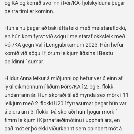
og KA og komið svo inn í Þór/KA-fjölskylduna þegar
þeirra tími er kominn.
Hún á nú þegar að baki átta leiki með meistaraflokki,
en hún kom fyrst við sögu í meistaraflokksleik með
Þór/KA gegn Val í Lengjubikarnum 2023. Hún hefur
komið við sögu í fjórum leikjum liðsins í Bestu
deildinni í sumar.
Hildur Anna leikur á miðjunni og hefur verið einn af
lykilleikmönnum í liðum Þórs/KA í 2. og 3. flokki
undanfarin ár. Hún skoraði til að mynda sex mörk í 11
leikjum með 2. flokki U20 í fyrrasumar þegar hún var
á eldra ári í 3. flokki. Þá skoraði hún fjögur mörk í
fimm leikjum í Kjarnafæðimótinu í upphafi árs, en
það mót er þó ekki viðurkennt sem opinbert mót á