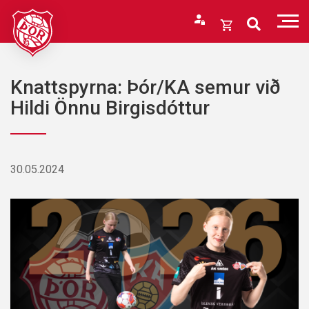
Fara
í
Opna
efni
körfu
Endurheimta lykilorð
Karfan þín
Knattspyrna: Þór/KA semur við
Loka
Hildi Önnu Birgisdóttur
körfu
Karfan er tóm.
30.05.2024