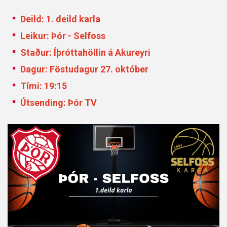
Deild: 1. deild karla
Leikur: Þór - Selfoss
Staður: Íþróttahöllin á Akureyri
Dagur: Föstudagur 27. október
Tími: 19:15
Útsending: Þór TV