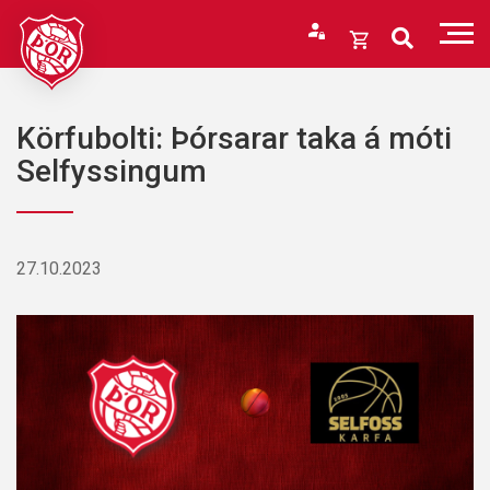
Fara
í
Opna
efni
körfu
Endurheimta lykilorð
Karfan þín
Körfubolti: Þórsarar taka á móti
Loka
Selfyssingum
körfu
Karfan er tóm.
27.10.2023