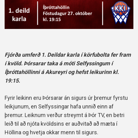
Fjórða umferð 1. Deildar karla í körfubolta fer fram
í kvöld. Þórsarar taka á móti Selfyssingum í
Íþróttahöllinni á Akureyri og hefst leikurinn kl.
19:15.
Fyrir leikinn eru Þórsarar án sigurs úr þremur fyrstu
leikjunum, en Selfyssingar hafa unnið einn af
þremur.
Leiknum verður streymt á Þór TV, en betri
leið til að njóta kvöldsins er auðvitað að mæta í
Höllina og hvetja okkar menn til sigurs.