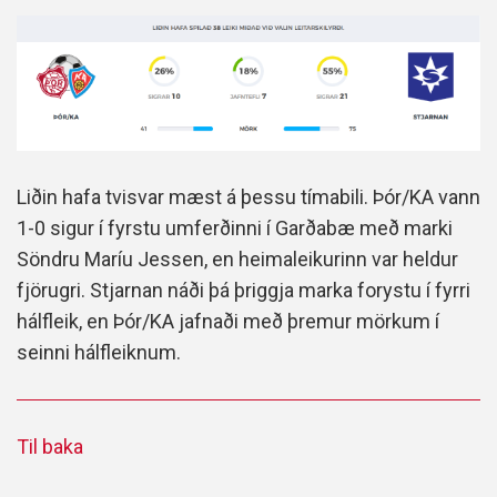
Liðin hafa tvisvar mæst á þessu tímabili. Þór/KA vann
1-0 sigur í fyrstu umferðinni í Garðabæ með marki
Söndru Maríu Jessen, en heimaleikurinn var heldur
fjörugri. Stjarnan náði þá þriggja marka forystu í fyrri
hálfleik, en Þór/KA jafnaði með þremur mörkum í
seinni hálfleiknum.
Til baka