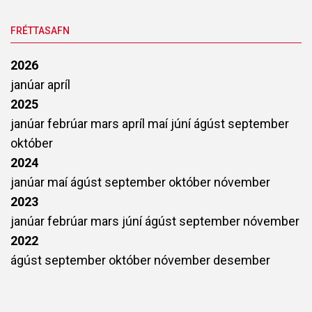
FRÉTTASAFN
2026
janúar
apríl
2025
janúar
febrúar
mars
apríl
maí
júní
ágúst
september
október
2024
janúar
maí
ágúst
september
október
nóvember
2023
janúar
febrúar
mars
júní
ágúst
september
nóvember
2022
ágúst
september
október
nóvember
desember