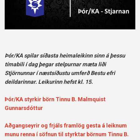
Þór/KA spilar síðasta heimaleikinn sinn á þessu
tímabili í dag þegar stelpurnar mæta liði
Stjörnunnar í næstsíðustu umferð Bestu efri
deildarinnar. Leikurinn hefst kl. 15.
Þór/KA styrkir börn Tinnu B. Malmquist
Gunnarsdóttur
Aðgangseyrir og frjáls framlög gesta á leiknum
munu renna í söfnun til styrktar börnum Tinnu B.