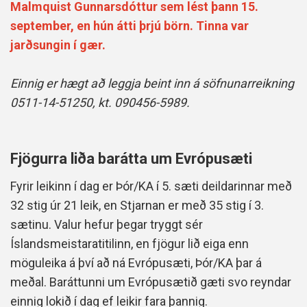
Malmquist Gunnarsdóttur sem lést þann 15.
september, en hún átti þrjú börn. Tinna var
jarðsungin í gær.
Einnig er hægt að leggja beint inn á söfnunarreikning
0511-14-51250, kt. 090456-5989.
Fjögurra liða barátta um Evrópusæti
Fyrir leikinn í dag er Þór/KA í 5. sæti deildarinnar með
32 stig úr 21 leik, en Stjarnan er með 35 stig í 3.
sætinu. Valur hefur þegar tryggt sér
Íslandsmeistaratitilinn, en fjögur lið eiga enn
möguleika á því að ná Evrópusæti, Þór/KA þar á
meðal. Baráttunni um Evrópusætið gæti svo reyndar
einnig lokið í dag ef leikir fara þannig.