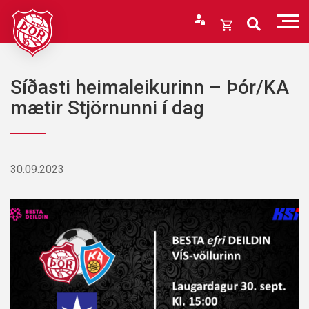
Fara
í
Opna
efni
körfu
Endurheimta lykilorð
Karfan þín
Síðasti heimaleikurinn – Þór/KA
Loka
mætir Stjörnunni í dag
körfu
Karfan er tóm.
30.09.2023