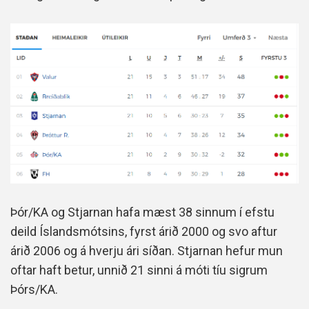
Þór/KA og Stjarnan hafa mæst 38 sinnum í efstu
deild Íslandsmótsins, fyrst árið 2000 og svo aftur
árið 2006 og á hverju ári síðan. Stjarnan hefur mun
oftar haft betur, unnið 21 sinni á móti tíu sigrum
Þórs/KA.