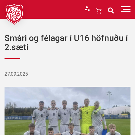
Fara
í
Opna
efni
körfu
Endurheimta lykilorð
Karfan þín
Smári og félagar í U16 höfnuðu í
Loka
2.sæti
körfu
Karfan er tóm.
27.09.2025