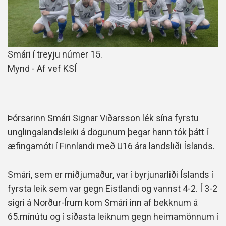
Smári í treyju númer 15.
Mynd - Af vef KSÍ
Þórsarinn Smári Signar Viðarsson lék sína fyrstu
unglingalandsleiki á dögunum þegar hann tók þátt í
æfingamóti í Finnlandi með U16 ára landsliði Íslands.
Smári, sem er miðjumaður, var í byrjunarliði Íslands í
fyrsta leik sem var gegn Eistlandi og vannst 4-2. Í 3-2
sigri á Norður-Írum kom Smári inn af bekknum á
65.mínútu og í síðasta leiknum gegn heimamönnum í