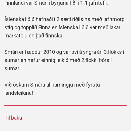
Finnlandi var Smári í byrjunarliði í 1-1 jafntefli.
Íslenska liðið hafnaði í 2.sæti riðilsins með jafnmörg
stig og topplið Finna en íslenska liðið var með lakari
markatölu en það finnska.
Smári er fæddur 2010 og var því á yngra ári 3.flokks í
sumar en hefur einnig leikið með 2.flokki Þórs í
sumar.
Við óskum Smára til hamingju með fyrstu
landsleikina!
Til baka