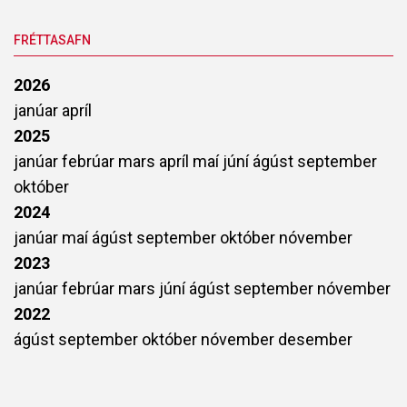
FRÉTTASAFN
2026
janúar
apríl
2025
janúar
febrúar
mars
apríl
maí
júní
ágúst
september
október
2024
janúar
maí
ágúst
september
október
nóvember
2023
janúar
febrúar
mars
júní
ágúst
september
nóvember
2022
ágúst
september
október
nóvember
desember