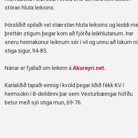
stóran hluta leiksins.
Þórsliðið spilaði vel stærstan hluta leiksins og leiddi m
þrettán stigum þegar kom að fjórða leikhlutanum. Þar
sneru heimakonur leiknum sér í vil og unnu að lokum n
stiga sigur, 94-85.
Nánar er fjallað um leikinn á
Akureyri.net.
Karlaliðið tapaði einnig í kvöld þegar liðið fékk KV í
heimsókn í B-deildinni þar sem Vesturbæingar höfðu
betur með sjö stiga mun, 69-76.