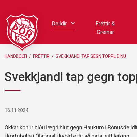
Fara
í
Deildir
Fréttir &
efni
Greinar
Handbolti
HANDBOLTI
/
FRÉTTIR
/
SVEKKJANDI TAP GEGN TOPPLIÐINU
Körfubolti
Svekkjandi tap gegn top
Knattspyrna
Pílukast
Taekwondo
Hnefaleikar
16.11.2024
Keila
Rafíþróttir
Okkar konur biðu lægri hlut gegn Haukum í Bónusdeildi
Pollamót Samskipa
í körfubolta í Ólafssal í kvöld eftir að hafa leitt leikinn