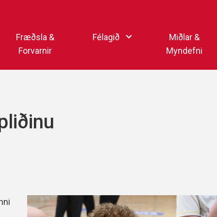
Endurheimta lykilorð
Fræðsla &
Félagið
Miðlar &
Forvarnir
Myndefni
Ka
Starfsfólk
Samfélagsmiðlar
Kar
Aðalstjórn
Sjónvarpsstöð Þórs
pliðinu
Getraunaþjónusta Þórs
Þórshlaðvarpið
Þórssvæðið
Myndaalbúm
Þórsmerkið (logo)
Vertíðarlok Knattspyrnu
Sagan og heiðursmerki
Íþróttafólk Þórs
Lög Þórs
nni
Fyrirmyndarfélag ÍSÍ