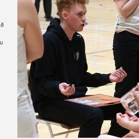
Handbók aðalstjórnar Þórs
Ársskýrslur
eð
íu