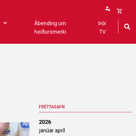
Opna
Ábending um
Þór
körfu
heiðursmerki
TV
rfan þín
Loka
körfu
fan er tóm.
deildar 2022
FRÉTTASAFN
2026
janúar
apríl