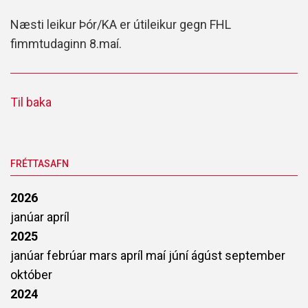
Næsti leikur Þór/KA er útileikur gegn FHL
fimmtudaginn 8.maí.
Til baka
FRÉTTASAFN
2026
janúar
apríl
2025
janúar
febrúar
mars
apríl
maí
júní
ágúst
september
október
2024