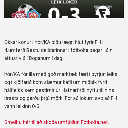
Okkar konur í Þór/KA biðu lægri hlut fyrir FH í
4.umferð Bestu deildarinnar í fótbolta þegar liðin
áttust við í Boganum í dag.
Þór/KA fór illa með góð marktækifæri í byrjun leiks
og í kjölfarið kom slæmur kafli um miðbik fyrri
hálfleiks sem gestirnir úr Hafnarfirði nýttu til hins
ítrasta og gerðu þrjú mörk. Fór að lokum svo að FH
vann leikinn 0-3.
Smelltu hér til að skoða umfjöllun Fótbolta.net.