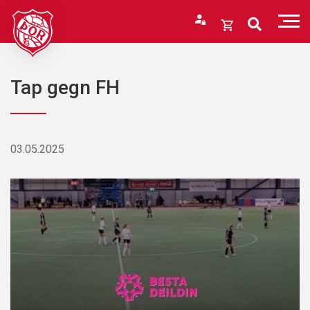
Fara
í
Opna
efni
körfu
Endurheimta lykilorð
Karfan þín
Tap gegn FH
Loka
körfu
Karfan er tóm.
03.05.2025