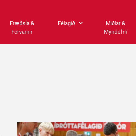
Endurheimta lykilorð
Fræðsla &
Félagið
Miðlar &
Forvarnir
Myndefni
Ka
Starfsfólk
Samfélagsmiðlar
Kar
Aðalstjórn
Sjónvarpsstöð Þórs
Getraunaþjónusta Þórs
Þórshlaðvarpið
Þórssvæðið
Myndaalbúm
Þórsmerkið (logo)
Vertíðarlok Knattspyrnu
Sagan og heiðursmerki
Íþróttafólk Þórs
Lög Þórs
Fyrirmyndarfélag ÍSÍ
,