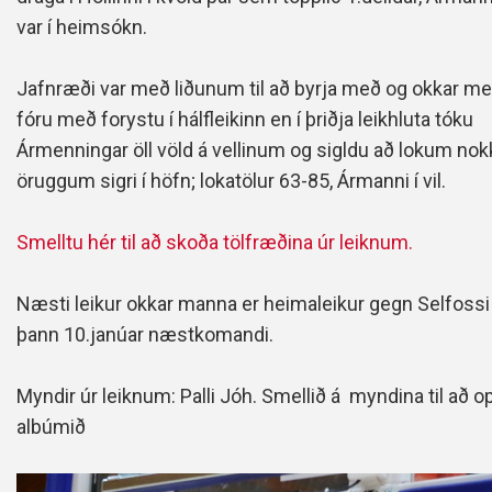
var í heimsókn.
Jafnræði var með liðunum til að byrja með og okkar m
fóru með forystu í hálfleikinn en í þriðja leikhluta tóku
Ármenningar öll völd á vellinum og sigldu að lokum no
öruggum sigri í höfn; lokatölur 63-85, Ármanni í vil.
Smelltu hér til að skoða tölfræðina úr leiknum.
Næsti leikur okkar manna er heimaleikur gegn Selfossi
þann 10.janúar næstkomandi.
Myndir úr leiknum: Palli Jóh. Smellið á myndina til að o
albúmið