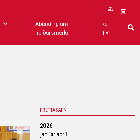
Opna
Ábending um
Þór
körfu
heiðursmerki
TV
rfan þín
Loka
körfu
fan er tóm.
deildar 2022
FRÉTTASAFN
2026
janúar
apríl