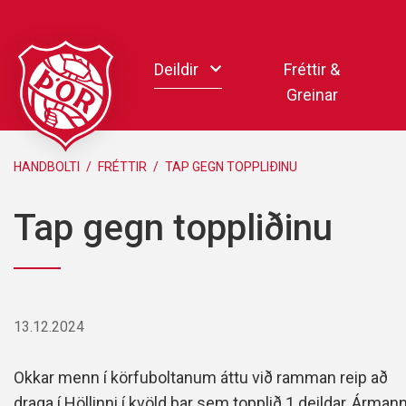
Fara
í
Deildir
Fréttir &
efni
Greinar
Handbolti
HANDBOLTI
/
FRÉTTIR
/
TAP GEGN TOPPLIÐINU
Körfubolti
Tap gegn toppliðinu
Knattspyrna
Pílukast
Taekwondo
Hnefaleikar
13.12.2024
Keila
Rafíþróttir
Okkar menn í körfuboltanum áttu við ramman reip að
Pollamót Samskipa
draga í Höllinni í kvöld þar sem topplið 1.deildar, Ármann