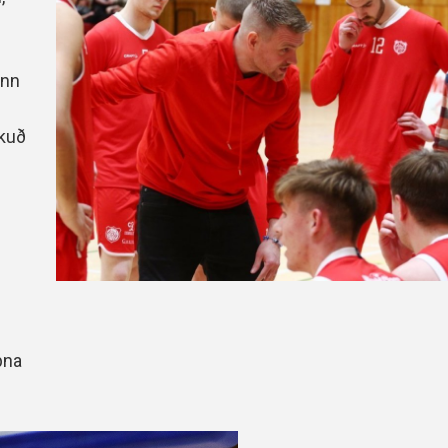
Handbók aðalstjórnar Þórs
Ársskýrslur
enn
kkuð
pna