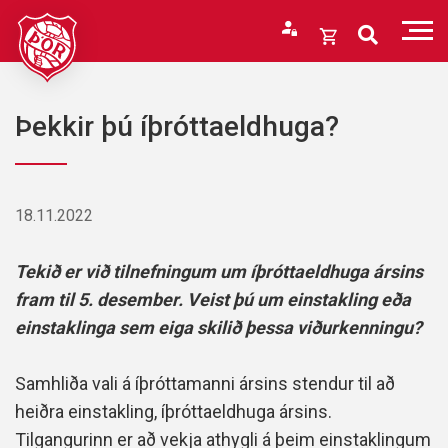
Fara
í
Opna
efni
körfu
Endurheimta lykilorð
Karfan þín
Þekkir þú íþróttaeldhuga?
Loka
körfu
Karfan er tóm.
18.11.2022
Tekið er við tilnefningum um íþróttaeldhuga ársins
fram til 5. desember. Veist þú um einstakling eða
einstaklinga sem eiga skilið þessa viðurkenningu?
Samhliða vali á íþróttamanni ársins stendur til að
heiðra einstakling, íþróttaeldhuga ársins.
Tilgangurinn er að vekja athygli á þeim einstaklingum