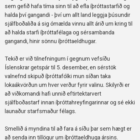
sem gefið hafa tíma sinn til að efla íþróttastarfið og
halda því gangandi - því um allt land leggja þúsundir
sjálfboðaliða á sig ómælda vinnu allt árið um kring til
að halda starfi íþróttafélaga og sérsambanda
gangandi, hinir sönnu íþróttaeldhugar.
Tekið er við tilnefningum í gegnum vefsíðu
Íslenskrar getspár til 5. desember, en sérstök
valnefnd skipuð íþróttafólki mun síðan taka
lokaákvörðun um hver verður fyrir valinu. Skilyrði er
að viðkomandi hafi unnið eftirtektarvert
sjálfboðastarf innan íþróttahreyfingarinnar og sé ekki
launaður starfsmaður félags.
Smellið á myndina til að fara á síðu þar sem hægt er
að senda inn tillögur um íþróttaeldhuga ársins.