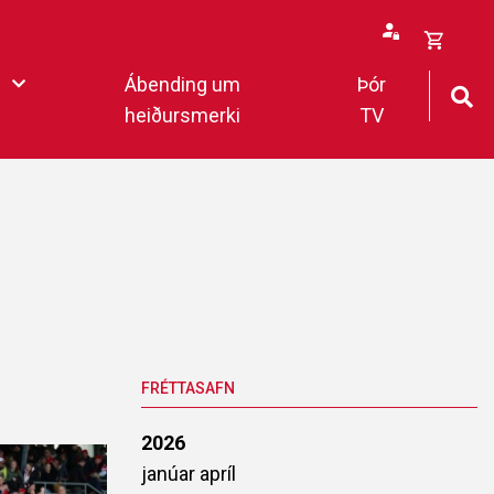
Opna
Ábending um
Þór
körfu
heiðursmerki
TV
rfan þín
Loka
körfu
fan er tóm.
deildar 2022
FRÉTTASAFN
2026
janúar
apríl