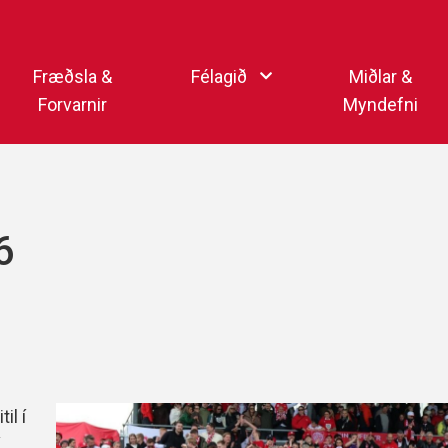
Endurheimta lykilorð
Fræðsla &
Félagið
Miðlar &
Forvarnir
Myndefni
Ka
Starfsfólk
Samfélagsmiðlar
Kar
Aðalstjórn
Sjónvarpsstöð Þórs
6
Getraunaþjónusta Þórs
Þórshlaðvarpið
Þórssvæðið
Myndaalbúm
Þórsmerkið (logo)
Vertíðarlok Knattspyrnu
Sagan og heiðursmerki
Íþróttafólk Þórs
Lög Þórs
il í
Fyrirmyndarfélag ÍSÍ