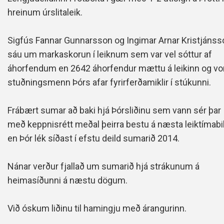
hreinum úrslitaleik.
Sigfús Fannar Gunnarsson og Ingimar Arnar Kristjánss
sáu um markaskorun í leiknum sem var vel sóttur af
áhorfendum en 2642 áhorfendur mættu á leikinn og vo
stuðningsmenn Þórs afar fyrirferðamiklir í stúkunni.
Frábært sumar að baki hjá Þórsliðinu sem vann sér þar
með keppnisrétt meðal þeirra bestu á næsta leiktímabil
en Þór lék síðast í efstu deild sumarið 2014.
Nánar verður fjallað um sumarið hjá strákunum á
heimasíðunni á næstu dögum.
Við óskum liðinu til hamingju með árangurinn.