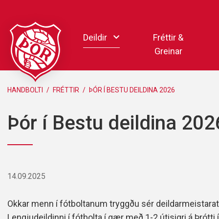
Fara
í
Deildir
Fréttir &
efni
Greinar
Handbolti
HANDBOLTI
/
FRÉTTIR
/
ÞÓR Í BESTU DEILDINA 2026
Körfubolti
Þór í Bestu deildina 202
Knattspyrna
Pílukast
Taekwondo
Hnefaleikar
14.09.2025
Keila
Rafíþróttir
Okkar menn í fótboltanum tryggðu sér deildarmeistaratit
Pollamót Samskipa
Lengjudeildinni í fótbolta í gær með 1-2 útisigri á Þrótti í