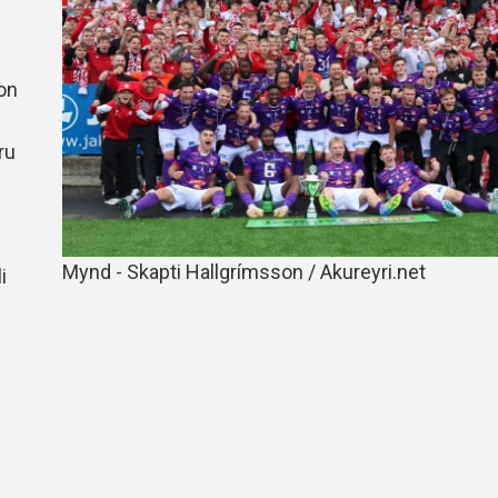
Handbók aðalstjórnar Þórs
Ársskýrslur
on
ru
Mynd - Skapti Hallgrímsson / Akureyri.net
i