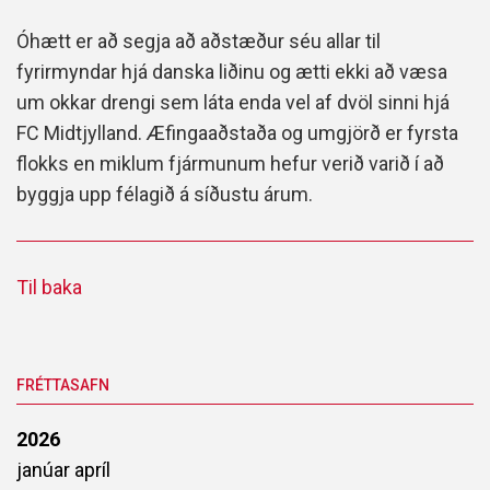
Óhætt er að segja að aðstæður séu allar til
fyrirmyndar hjá danska liðinu og ætti ekki að væsa
um okkar drengi sem láta enda vel af dvöl sinni hjá
FC Midtjylland. Æfingaaðstaða og umgjörð er fyrsta
flokks en miklum fjármunum hefur verið varið í að
byggja upp félagið á síðustu árum.
Til baka
FRÉTTASAFN
2026
janúar
apríl