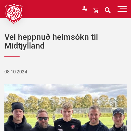
Fara
í
Opna
efni
körfu
Endurheimta lykilorð
Karfan þín
Vel heppnuð heimsókn til
Loka
Midtjylland
körfu
Karfan er tóm.
08.10.2024