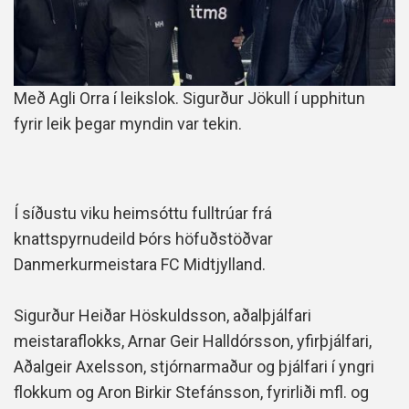
Með Agli Orra í leikslok. Sigurður Jökull í upphitun
fyrir leik þegar myndin var tekin.
Í síðustu viku heimsóttu fulltrúar frá
knattspyrnudeild Þórs höfuðstöðvar
Danmerkurmeistara FC Midtjylland.
Sigurður Heiðar Höskuldsson, aðalþjálfari
meistaraflokks, Arnar Geir Halldórsson, yfirþjálfari,
Aðalgeir Axelsson, stjórnarmaður og þjálfari í yngri
flokkum og Aron Birkir Stefánsson, fyrirliði mfl. og