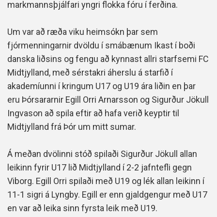
markmannsþjálfari yngri flokka fóru í ferðina.
Um var að ræða viku heimsókn þar sem
fjórmenningarnir dvöldu í smábænum Ikast í boði
danska liðsins og fengu að kynnast allri starfsemi FC
Midtjylland, með sérstakri áherslu á starfið í
akademíunni í kringum U17 og U19 ára liðin en þar
eru Þórsararnir Egill Orri Arnarsson og Sigurður Jökull
Ingvason að spila eftir að hafa verið keyptir til
Midtjylland frá Þór um mitt sumar.
Á meðan dvölinni stóð spilaði Sigurður Jökull allan
leikinn fyrir U17 lið Midtjylland í 2-2 jafntefli gegn
Viborg. Egill Orri spilaði með U19 og lék allan leikinn í
11-1 sigri á Lyngby. Egill er enn gjaldgengur með U17
en var að leika sinn fyrsta leik með U19.