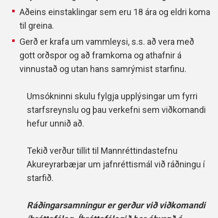
Aðeins einstaklingar sem eru 18 ára og eldri koma
til greina.
Gerð er krafa um vammleysi, s.s. að vera með
gott orðspor og að framkoma og athafnir á
vinnustað og utan hans samrýmist starfinu.
Umsókninni skulu fylgja upplýsingar um fyrri
starfsreynslu og þau verkefni sem viðkomandi
hefur unnið að.
Tekið verður tillit til Mannréttindastefnu
Akureyrarbæjar um jafnréttismál við ráðningu í
starfið.
Ráðingarsamningur er gerður við viðkomandi