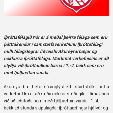
Íþróttafélagið Þór er á meðal þeirra félaga sem eru
þátttakendur í samstarfsverkefninu Íþróttafélagi
milli félagslegrar liðveislu Akureyrarbæjar og
nokkurra íþróttafélaga. Markmið verkefnisins er að
styðja við íþróttaiðkun barna í 1.-4. bekk sem eru
með fjölþættan vanda.
Akureyrarbær hefur nú auglýst eftir starfsfólki í þetta
verkefni. Um er að ræða nokkur stöðugildi í tímavinnu
við að aðstoða börn með fjölþættan vanda í 1.-4.
bekk að stunda skipulagðar íþróttaæfingar hjá Þór og