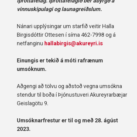
íþróttafélag. Íþróttafélagið ber ábyrgð á
vinnuskipulagi og launagreiðslum.
Nánari upplýsingar um starfið veitir Halla
Birgisdóttir Ottesen í síma 462-7998 og á
netfanginu
hallabirgis@akureyri.is
Einungis er tekið á móti rafrænum
umsóknum.
Aðgengi að tölvu og aðstoð vegna umsókna
stendur til boða í Þjónustuveri Akureyrarbæjar
Geislagötu 9.
Umsóknarfrestur er til og með 28. ágúst
2023.