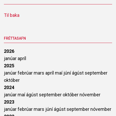
Til baka
FRÉTTASAFN
2026
janúar
apríl
2025
janúar
febrúar
mars
apríl
maí
júní
ágúst
september
október
2024
janúar
maí
ágúst
september
október
nóvember
2023
janúar
febrúar
mars
júní
ágúst
september
nóvember