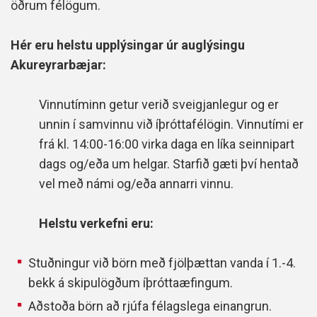
öðrum félögum.
Hér eru helstu upplýsingar úr auglýsingu
Akureyrarbæjar:
Vinnutíminn getur verið sveigjanlegur og er
unnin í samvinnu við íþróttafélögin. Vinnutími er
frá kl. 14:00-16:00 virka daga en líka seinnipart
dags og/eða um helgar. Starfið gæti því hentað
vel með námi og/eða annarri vinnu.
Helstu verkefni eru:
Stuðningur við börn með fjölþættan vanda í 1.-4.
bekk á skipulögðum íþróttaæfingum.
Aðstoða börn að rjúfa félagslega einangrun.