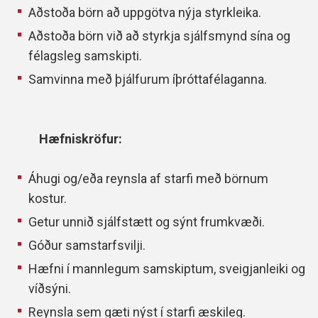
Aðstoða börn að uppgötva nýja styrkleika.
Aðstoða börn við að styrkja sjálfsmynd sína og
félagsleg samskipti.
Samvinna með þjálfurum íþróttafélaganna.
Hæfniskröfur:
Áhugi og/eða reynsla af starfi með börnum
kostur.
Getur unnið sjálfstætt og sýnt frumkvæði.
Góður samstarfsvilji.
Hæfni í mannlegum samskiptum, sveigjanleiki og
víðsýni.
Reynsla sem gæti nýst í starfi æskileg.