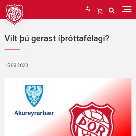
Fara
í
Opna
efni
körfu
Endurheimta lykilorð
Karfan þín
Vilt þú gerast íþróttafélagi?
Loka
körfu
Karfan er tóm.
15.08.2023