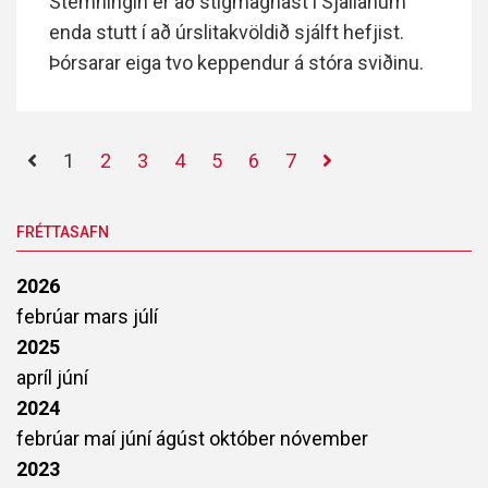
Stemningin er að stigmagnast í Sjallanum
enda stutt í að úrslitakvöldið sjálft hefjist.
Þórsarar eiga tvo keppendur á stóra sviðinu.
1
2
3
4
5
6
7
FRÉTTASAFN
2026
febrúar
mars
júlí
2025
apríl
júní
2024
febrúar
maí
júní
ágúst
október
nóvember
2023