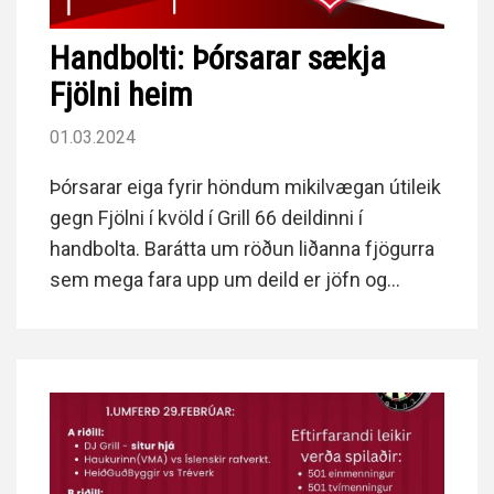
Handbolti: Þórsarar sækja
Fjölni heim
01.03.2024
Þórsarar eiga fyrir höndum mikilvægan útileik
gegn Fjölni í kvöld í Grill 66 deildinni í
handbolta. Barátta um röðun liðanna fjögurra
sem mega fara upp um deild er jöfn og
spennandi á endasprettinum.