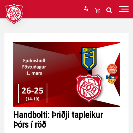
Fara
í
Opna
efni
körfu
Endurheimta lykilorð
Karfan þín
Loka
körfu
Karfan er tóm.
Handbolti: Þriðji tapleikur
Þórs í röð