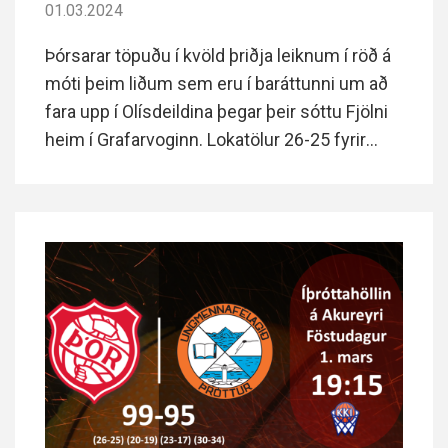
01.03.2024
Þórsarar töpuðu í kvöld þriðja leiknum í röð á
móti þeim liðum sem eru í baráttunni um að
fara upp í Olísdeildina þegar þeir sóttu Fjölni
heim í Grafarvoginn. Lokatölur 26-25 fyrir
Fjölni.