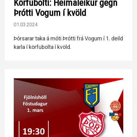
Körfubolti: Heimaleikur gegn
Þrótti Vogum í kvöld
01.03.2024
Þórsarar taka á móti Þrótti frá Vogum í 1. deild
karla í körfubolta í kvöld.