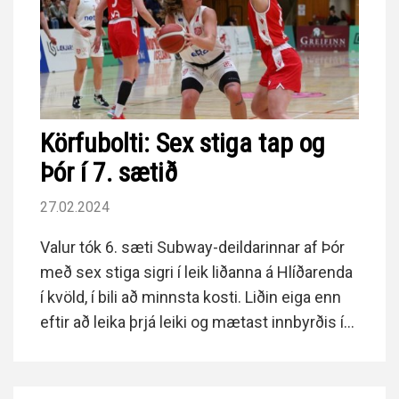
Körfubolti: Sex stiga tap og
Þór í 7. sætið
27.02.2024
Valur tók 6. sæti Subway-deildarinnar af Þór
með sex stiga sigri í leik liðanna á Hlíðarenda
í kvöld, í bili að minnsta kosti. Liðin eiga enn
eftir að leika þrjá leiki og mætast innbyrðis í
lokaumferðinni á Akureyri í byrjun apríl.