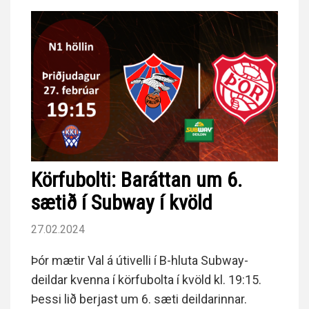
Körfubolti: Baráttan um 6.
sætið í Subway í kvöld
27.02.2024
Þór mætir Val á útivelli í B-hluta Subway-
deildar kvenna í körfubolta í kvöld kl. 19:15.
Þessi lið berjast um 6. sæti deildarinnar.