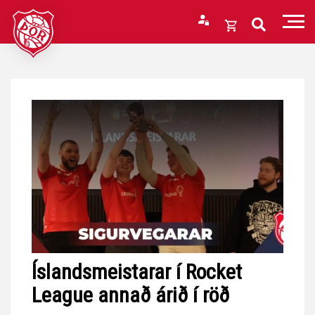
Fara
í
Opna
efni
körfu
Endurheimta lykilorð
Karfan þín
Loka
körfu
Karfan er tóm.
Íslandsmeistarar í Rocket
League annað árið í röð