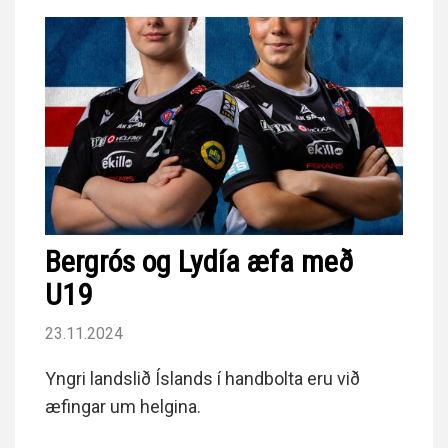
Bergrós og Lydía æfa með
U19
23.11.2024
Yngri landslið Íslands í handbolta eru við
æfingar um helgina.