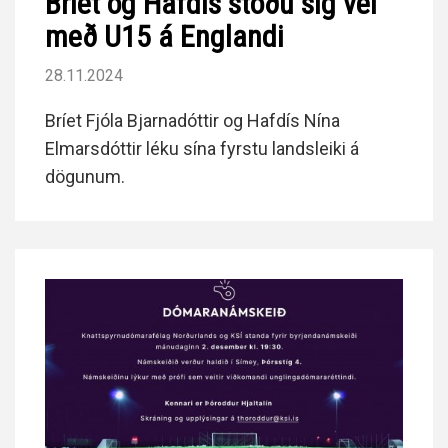
Bríet og Hafdís stóðu sig vel
með U15 á Englandi
28.11.2024
Bríet Fjóla Bjarnadóttir og Hafdís Nína
Elmarsdóttir léku sína fyrstu landsleiki á
dögunum.