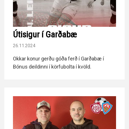
Útisigur í Garðabæ
26.11.2024
Okkar konur gerðu góða ferð í Garðabæ í
Bónus deildinni í körfubolta í kvöld.