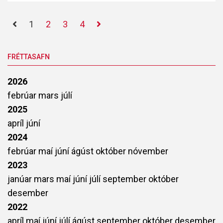
1
2
3
4
FRÉTTASAFN
2026
febrúar
mars
júlí
2025
apríl
júní
2024
febrúar
maí
júní
ágúst
október
nóvember
2023
janúar
mars
maí
júní
júlí
september
október
desember
2022
apríl
maí
júní
júlí
ágúst
september
október
desember