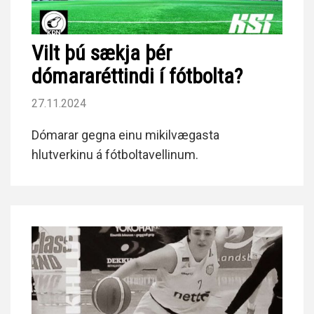
Vilt þú sækja þér
dómararéttindi í fótbolta?
27.11.2024
Dómarar gegna einu mikilvægasta
hlutverkinu á fótboltavellinum.