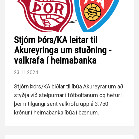
Stjórn Þórs/KA leitar til
Akureyringa um stuðning -
valkrafa í heimabanka
23.11.2024
Stjórn Þórs/KA biðlar til íbúa Akureyrar um að
styðja við stelpurnar í fótboltanum og hefur í
þeim tilgangi sent valkröfu upp á 3.750
krónur í heimabanka íbúa í bænum.