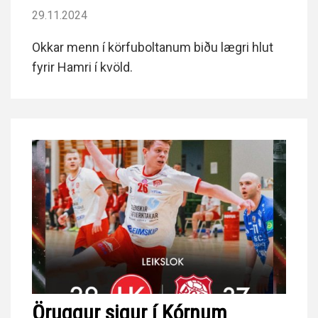
29.11.2024
Okkar menn í körfuboltanum biðu lægri hlut
fyrir Hamri í kvöld.
Öruggur sigur í Kórnum