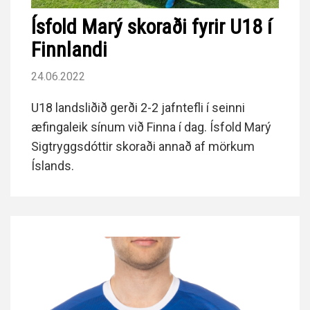
Ísfold Marý skoraði fyrir U18 í
Finnlandi
24.06.2022
U18 landsliðið gerði 2-2 jafntefli í seinni
æfingaleik sínum við Finna í dag. Ísfold Marý
Sigtryggsdóttir skoraði annað af mörkum
Íslands.