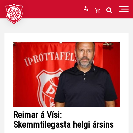
Fara
í
Opna
efni
körfu
Endurheimta lykilorð
Karfan þín
Loka
körfu
Karfan er tóm.
Reimar á Vísi:
Skemmtilegasta helgi ársins