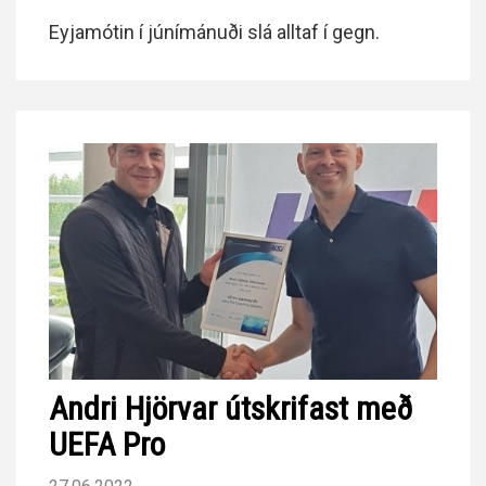
Eyjamótin í júnímánuði slá alltaf í gegn.
Andri Hjörvar útskrifast með
UEFA Pro