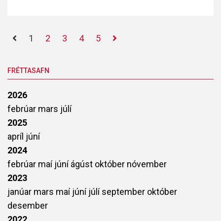
1
2
3
4
5
FRÉTTASAFN
2026
febrúar
mars
júlí
2025
apríl
júní
2024
febrúar
maí
júní
ágúst
október
nóvember
2023
janúar
mars
maí
júní
júlí
september
október
desember
2022