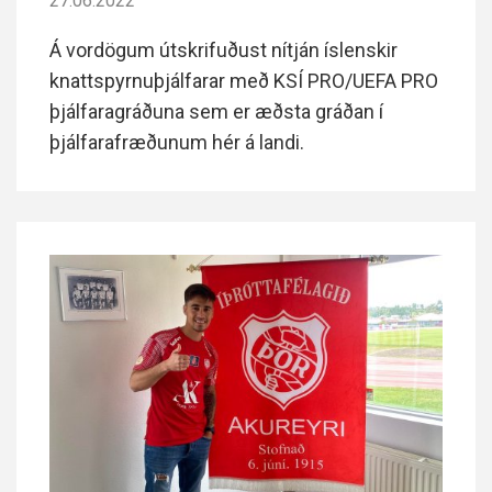
27.06.2022
Á vordögum útskrifuðust nítján íslenskir
knattspyrnuþjálfarar með KSÍ PRO/UEFA PRO
þjálfaragráðuna sem er æðsta gráðan í
þjálfarafræðunum hér á landi.