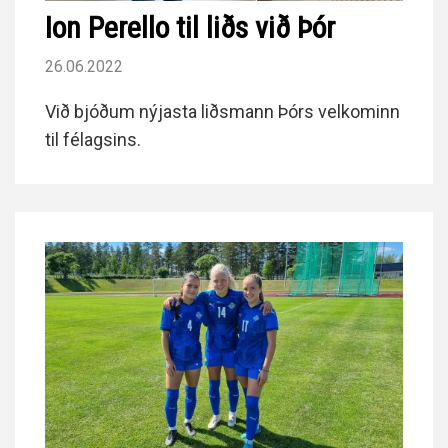
Ion Perello til liðs við Þór
26.06.2022
Við bjóðum nýjasta liðsmann Þórs velkominn
til félagsins.