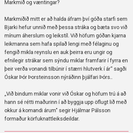
Markmið og væntingar?
Markmiðið mitt er að halda áfram því góða starfi sem
Bjarki hefur unnið með þessa stráka og bæta svo við
mínum áherslum og leikstíl. Við höfum góðan kjarna
leikmanna sem hafa spilað lengi með félaginu og
fengið mikla reynslu en auk þeirra eru ungir og
efnilegir strákar sem sýndu miklar framfarir í fyrra en
þeir verða vonandi tilbúnir í stærri hlutverk í ár“ sagði
Óskar Þór Þorsteinsson nýráðinn þjálfari Þórs..
,,Við bindum miklar vonir við Óskar og höfum trú á að
hann sé rétti maðurinn í að byggja upp öflugt lið með
okkur á komandi árum" segir Hjálmar Pálsson
formaður körfuknattleiksdeildar.