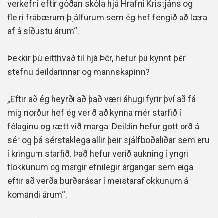
verkefni eftir góðan skóla hjá Hrafni Kristjáns og
fleiri frábærum þjálfurum sem ég hef fengið að læra
af á síðustu árum“.
Þekkir þú eitthvað til hjá Þór, hefur þú kynnt þér
stefnu deildarinnar og mannskapinn?
„Eftir að ég heyrði að það væri áhugi fyrir því að fá
mig norður hef ég verið að kynna mér starfið í
félaginu og rætt við marga. Deildin hefur gott orð á
sér og þá sérstaklega allir þeir sjálfboðaliðar sem eru
í kringum starfið. Það hefur verið aukning í yngri
flokkunum og margir efnilegir árgangar sem eiga
eftir að verða burðarásar í meistaraflokkunum á
komandi árum“.