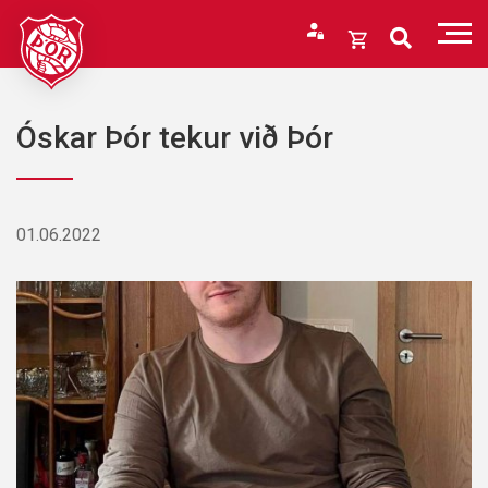
Fara
í
Opna
efni
körfu
Endurheimta lykilorð
Karfan þín
Óskar Þór tekur við Þór
Loka
körfu
Karfan er tóm.
01.06.2022