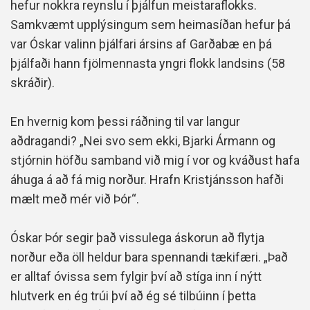
hefur nokkra reynslu í þjálfun meistaraflokks.
Samkvæmt upplýsingum sem heimasíðan hefur þá
var Óskar valinn þjálfari ársins af Garðabæ en þá
þjálfaði hann fjölmennasta yngri flokk landsins (58
skráðir).
En hvernig kom þessi ráðning til var langur
aðdragandi? „Nei svo sem ekki, Bjarki Ármann og
stjórnin höfðu samband við mig í vor og kváðust hafa
áhuga á að fá mig norður. Hrafn Kristjánsson hafði
mælt með mér við Þór“.
Óskar Þór segir það vissulega áskorun að flytja
norður eða öll heldur bara spennandi tækifæri. „Það
er alltaf óvissa sem fylgir því að stíga inn í nýtt
hlutverk en ég trúi því að ég sé tilbúinn í þetta