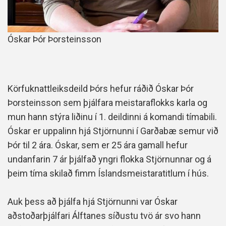
Óskar Þór Þorsteinsson
Körfuknattleiksdeild Þórs hefur ráðið Óskar Þór
Þorsteinsson sem þjálfara meistaraflokks karla og
mun hann stýra liðinu í 1. deildinni á komandi tímabili.
Óskar er uppalinn hjá Stjörnunni í Garðabæ semur við
Þór til 2 ára. Óskar, sem er 25 ára gamall hefur
undanfarin 7 ár þjálfað yngri flokka Stjörnunnar og á
þeim tíma skilað fimm Íslandsmeistaratitlum í hús.
Auk þess að þjálfa hjá Stjörnunni var Óskar
aðstoðarþjálfari Álftanes síðustu tvö ár svo hann