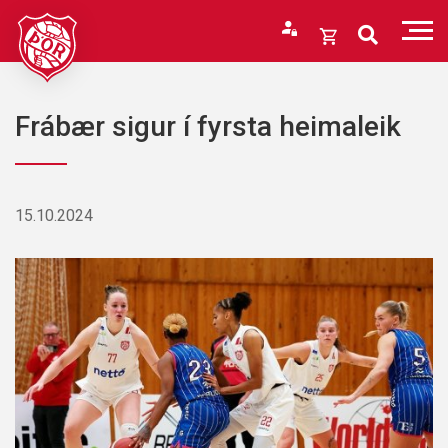
Fara
í
Opna
efni
körfu
Endurheimta lykilorð
Karfan þín
Frábær sigur í fyrsta heimaleik
Loka
körfu
Karfan er tóm.
15.10.2024