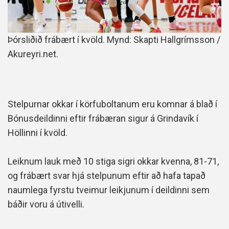
Þórsliðið frábært í kvöld. Mynd: Skapti Hallgrímsson /
Akureyri.net.
Stelpurnar okkar í körfuboltanum eru komnar á blað í
Bónusdeildinni eftir frábæran sigur á Grindavík í
Höllinni í kvöld.
Leiknum lauk með 10 stiga sigri okkar kvenna, 81-71,
og frábært svar hjá stelpunum eftir að hafa tapað
naumlega fyrstu tveimur leikjunum í deildinni sem
báðir voru á útivelli.