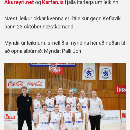
Akureyri.net
og
Karfan.is
fjalla ítarlega um leikinn.
Næsti leikur okkar kvenna er útileikur gegn Keflavík
þann 23.október næstkomandi.
Myndir úr leiknum. smellið á myndina hér að neðan til
að opna albúmið. Myndir: Palli Jóh