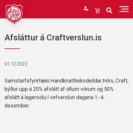
Fara
í
Opna
efni
körfu
Endurheimta lykilorð
Karfan þín
Afsláttur á Craftverslun.is
Loka
körfu
Karfan er tóm.
01.12.2022
Samstarfsfyrirtæki Handknattleiksdeildar Þórs, Craft,
býður upp á 20% afslátt af öllum vörum og 50%
afslátt á lagersölu í vefverslun dagana 1.-4.
desember.