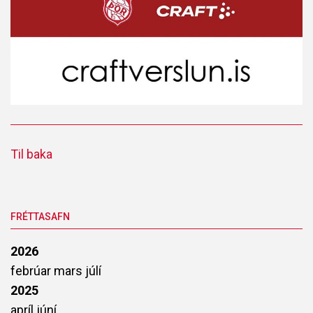
Til baka
FRÉTTASAFN
2026
febrúar
mars
júlí
2025
apríl
júní