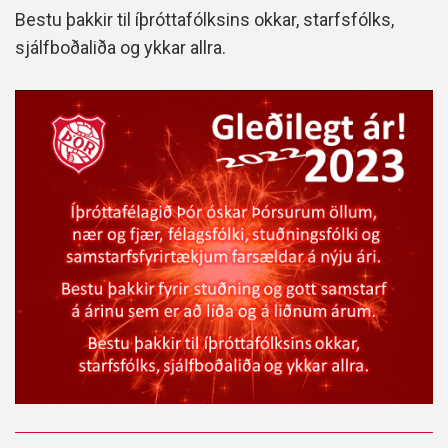
Bestu þakkir til íþróttafólksins okkar, starfsfólks,
sjálfboðaliða og ykkar allra.