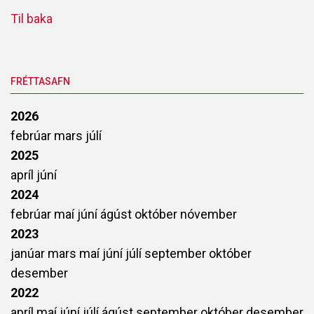
Til baka
FRÉTTASAFN
2026
febrúar
mars
júlí
2025
apríl
júní
2024
febrúar
maí
júní
ágúst
október
nóvember
2023
janúar
mars
maí
júní
júlí
september
október
desember
2022
apríl
maí
júní
júlí
ágúst
september
október
desember