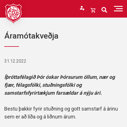
Fara
í
Opna
efni
körfu
Endurheimta lykilorð
Karfan þín
Áramótakveðja
Loka
körfu
Karfan er tóm.
31.12.2022
Íþróttafélagið Þór óskar Þórsurum öllum, nær og
fjær, félagsfólki, stuðningsfólki og
samstarfsfyrirtækjum farsældar á nýju ári.
Bestu þakkir fyrir stuðning og gott samstarf á árinu
sem er að líða og á liðnum árum.