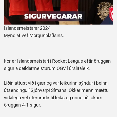
Íslandsmeistarar 2024
Mynd af vef Morgunblaðsins.
Þór er Íslandsmeistari í Rocket League eftir öruggan
sigur á deildarmeisturum OGV í úrslitaleik.
Liðin áttust við í gær og var leikurinn sýndur í beinni
útsendingu í Sjónvarpi Símans. Okkar menn mættu
virkilega vel stemmdir til leiks og unnu að lokum
öruggan 4-1 sigur.