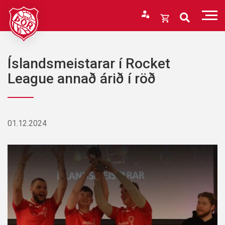
Fara
í
Opna
efni
körfu
Endurheimta lykilorð
Karfan þín
Íslandsmeistarar í Rocket
Loka
League annað árið í röð
körfu
Karfan er tóm.
01.12.2024