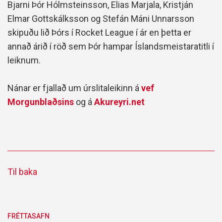
Bjarni Þór Hólmsteinsson, Elias Marjala, Kristján
Elmar Gottskálksson og Stefán Máni Unnarsson
skipuðu lið Þórs í Rocket League í ár en þetta er
annað árið í röð sem Þór hampar Íslandsmeistaratitli í
leiknum.
Nánar er fjallað um úrslitaleikinn á
vef
Morgunblaðsins
og á
Akureyri.net
Til baka
FRÉTTASAFN