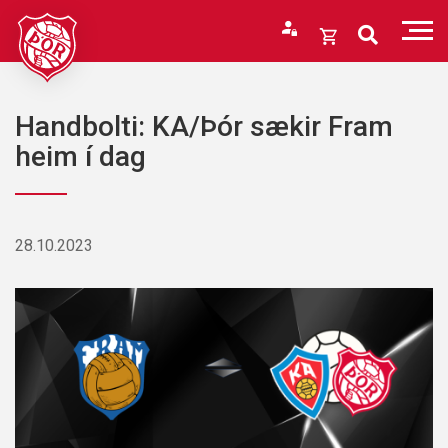
Fara
í
Opna
efni
körfu
Endurheimta lykilorð
Karfan þín
Handbolti: KA/Þór sækir Fram
Loka
heim í dag
körfu
Karfan er tóm.
28.10.2023