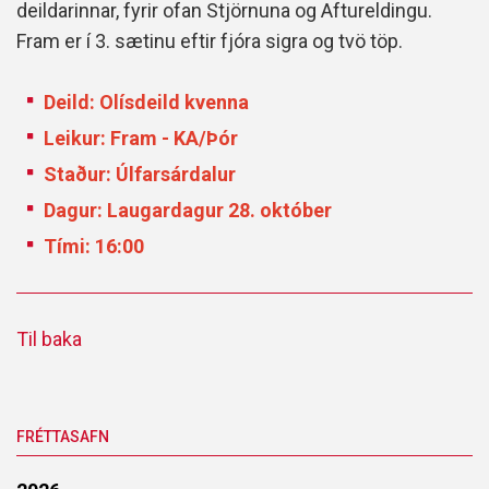
deildarinnar, fyrir ofan Stjörnuna og Aftureldingu.
Fram er í 3. sætinu eftir fjóra sigra og tvö töp.
Deild: Olísdeild kvenna
Leikur: Fram - KA/Þór
Staður: Úlfarsárdalur
Dagur: Laugardagur 28. október
Tími: 16:00
Til baka
FRÉTTASAFN