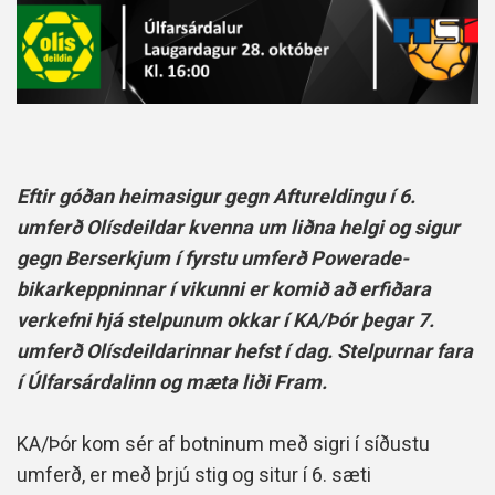
Eftir góðan heimasigur gegn Aftureldingu í 6.
umferð Olísdeildar kvenna um liðna helgi og sigur
gegn Berserkjum í fyrstu umferð Powerade-
bikarkeppninnar í vikunni er komið að erfiðara
verkefni hjá stelpunum okkar í KA/Þór þegar 7.
umferð Olísdeildarinnar hefst í dag. Stelpurnar fara
í Úlfarsárdalinn og mæta liði Fram.
KA/Þór kom sér af botninum með sigri í síðustu
umferð, er með þrjú stig og situr í 6. sæti