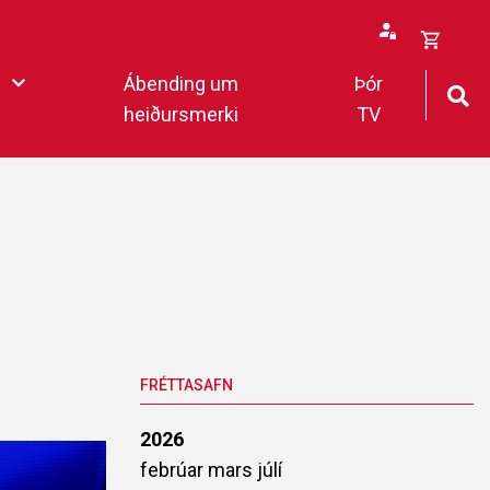
Opna
Ábending um
Þór
körfu
heiðursmerki
TV
rfan þín
Loka
körfu
fan er tóm.
eildar 2022
FRÉTTASAFN
2026
febrúar
mars
júlí