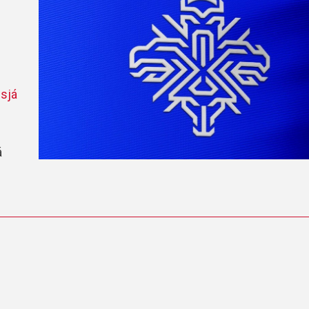
Handbók aðalstjórnar Þórs
Ársskýrslur
 sjá
á