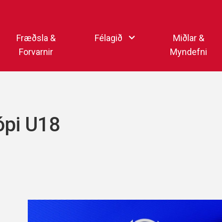
Endurheimta lykilorð
Fræðsla &
Félagið
Miðlar &
Forvarnir
Myndefni
Ka
Starfsfólk
Samfélagsmiðlar
Kar
Aðalstjórn
Sjónvarpsstöð Þórs
ópi U18
Getraunaþjónusta Þórs
Þórshlaðvarpið
Þórssvæðið
Myndaalbúm
Þórsmerkið (logo)
Vertíðarlok Knattspyrnud
Sagan og heiðursmerki
Íþróttafólk Þórs
Lög Þórs
Fyrirmyndarfélag ÍSÍ