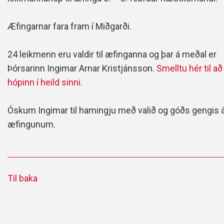
Æfingarnar fara fram í Miðgarði.
24 leikmenn eru valdir til æfinganna og þar á meðal er
Þórsarinn Ingimar Arnar Kristjánsson.
Smelltu hér til að
hópinn í heild sinni.
Óskum Ingimar til hamingju með valið og góðs gengis 
æfingunum.
Til baka