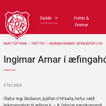
Fara
í
Deildir
Fréttir &
efni
Greinar
Handbolti
KNATTSPYRNA
/
FRÉTTIR
/
INGIMAR ARNAR Í ÆFINGAHÓPI U18
Körfubolti
Ingimar Arnar í æfingah
Knattspyrna
Pílukast
Taekwondo
Hnefaleikar
27.01.2023
Keila
Rafíþróttir
Ólafur Ingi Skúlason, þjálfari U18 karla, hefur valið
Pollamót Samskipa
leikmannahóp til æfinga 6. – 8. febrúar næstkomandi.