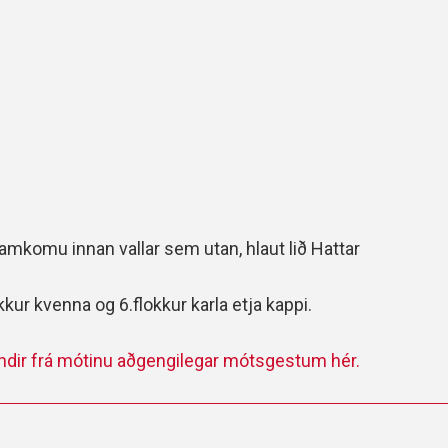
framkomu innan vallar sem utan, hlaut lið Hattar
r kvenna og 6.flokkur karla etja kappi.
yndir frá mótinu aðgengilegar mótsgestum hér.