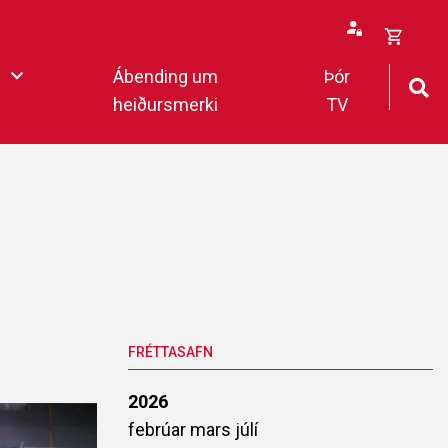
Opna
Ábending um
Þór
körfu
heiðursmerki
TV
rfan þín
Loka
körfu
fan er tóm.
deildar 2022
FRÉTTASAFN
2026
febrúar
mars
júlí