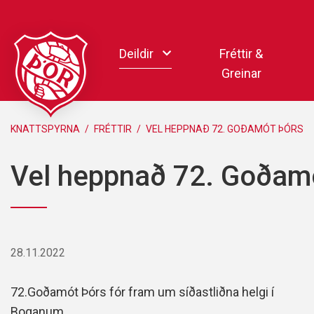
Fara
í
Deildir
Fréttir &
efni
Greinar
Handbolti
KNATTSPYRNA
/
FRÉTTIR
/
VEL HEPPNAÐ 72. GOÐAMÓT ÞÓRS
Körfubolti
Vel heppnað 72. Goðam
Knattspyrna
Pílukast
Taekwondo
Hnefaleikar
28.11.2022
Keila
Rafíþróttir
72.Goðamót Þórs fór fram um síðastliðna helgi í
Pollamót Samskipa
Boganum.