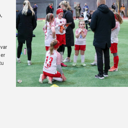
Handbók aðalstjórnar Þórs
Ársskýrslur
,
 var
 er
tu