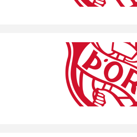
Handbók aðalstjórnar Þórs
Ársskýrslur