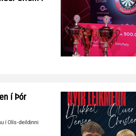
en í Þór
u í Olís-deildinni