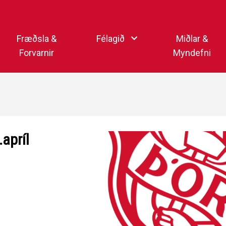
Endurheimta lykilorð
Fræðsla &
Félagið
Miðlar &
Forvarnir
Myndefni
Ka
Starfsfólk
Samfélagsmiðlar
Kar
Aðalstjórn
Sjónvarpsstöð Þórs
Getraunaþjónusta Þórs
Þórshlaðvarpið
apríl
Þórssvæðið
Myndaalbúm
Þórsmerkið (logo)
Vertíðarlok Knattspyrnu
Sagan og heiðursmerki
Íþróttafólk Þórs
Lög Þórs
Fyrirmyndarfélag ÍSÍ