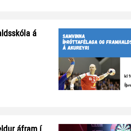
ldsskóla á
eldur áfram í