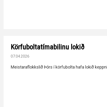
Körfuboltatímabilinu lokið
07.04.2026
Meistaraflokkslið Þórs í körfubolta hafa lokið keppn