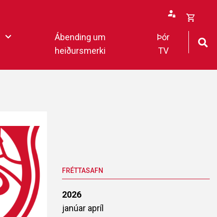
Opna
Ábending um
Þór
körfu
heiðursmerki
TV
rfan þín
Loka
körfu
fan er tóm.
deildar 2022
FRÉTTASAFN
2026
janúar
apríl