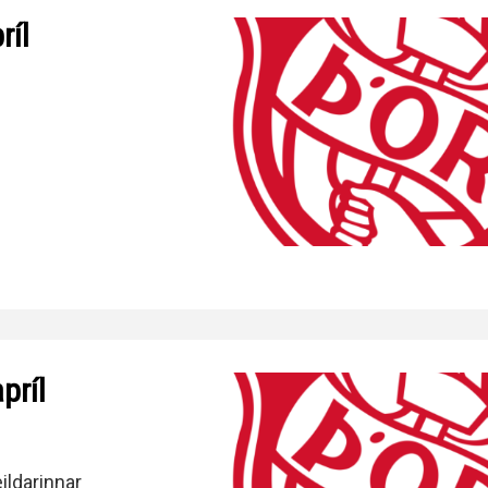
ríl
príl
ildarinnar