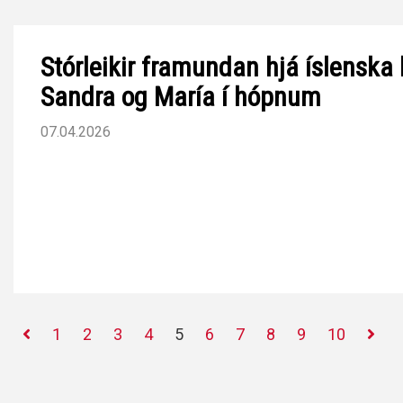
Stórleikir framundan hjá íslenska 
Sandra og María í hópnum
07.04.2026
1
2
3
4
5
6
7
8
9
10