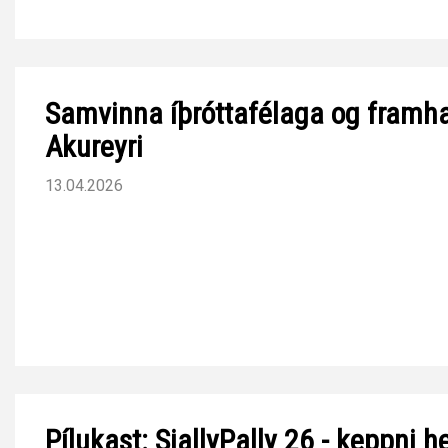
Samvinna íþróttafélaga og framha
Akureyri
13.04.2026
Pílukast: SjallyPally 26 - keppni h