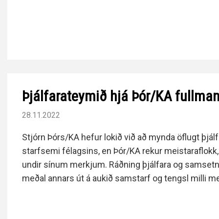
Þjálfarateymið hjá Þór/KA fullma
28.11.2022
Stjórn Þórs/KA hefur lokið við að mynda öflugt þjál
starfsemi félagsins, en Þór/KA rekur meistaraflokk, 2
undir sínum merkjum. Ráðning þjálfara og samset
meðal annars út á aukið samstarf og tengsl milli me
flokkanna.