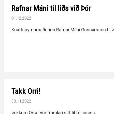
Rafnar Máni til liðs við Þór
01.12.2022
Knattspyrnumaðurinn Rafnar Máni Gunnarsson til Þó
Takk Orri!
30.11.2022
Þökkum Orra fyrir framlag sitt til félagsins.