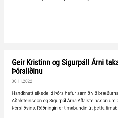
Geir Kristinn og Sigurpáll Árni tak
Þórsliðinu
30.11.2022
Handknattleiksdeild Þórs hefur samið við bræðurna 
Aðalsteinsson og Sigurpál Árna Aðalsteinsson um að
Þórsliðsins. Ráðningin er tímabundin út þetta tímabi