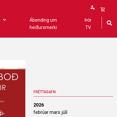
Opna
Ábending um
Þór
körfu
heiðursmerki
TV
rfan þín
Loka
körfu
fan er tóm.
deildar 2022
FRÉTTASAFN
2026
febrúar
mars
júlí