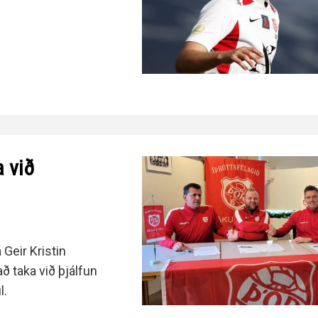
a við
Geir Kristin
 taka við þjálfun
l.