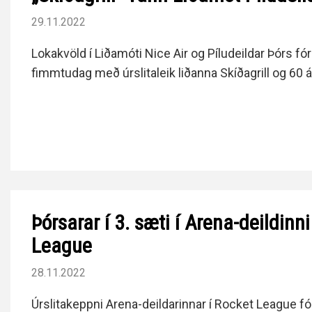
29.11.2022
Lokakvöld í Liðamóti Nice Air og Píludeildar Þórs fór
fimmtudag með úrslitaleik liðanna Skíðagrill og 60 á
Þórsarar í 3. sæti í Arena-deildinni
League
28.11.2022
Úrslitakeppni Arena-deildarinnar í Rocket League fó