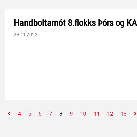
Handboltamót 8.flokks Þórs og KA
28.11.2022
4
5
6
7
8
9
10
11
12
13