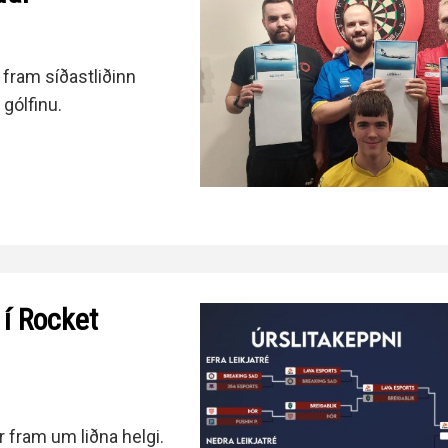
 fram síðastliðinn
 gólfinu.
 í Rocket
r fram um liðna helgi.