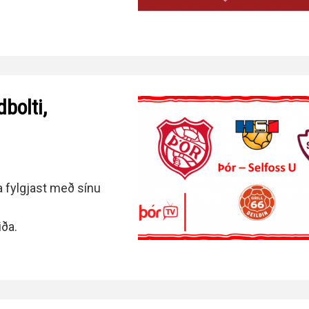
Handbók aðalstjórnar Þórs
Ársskýrslur
dbolti,
a fylgjast með sínu
ða.