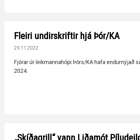
Fleiri undirskriftir hjá Þór/KA
29.11.2022
Fjórar úr leikmannahópi Þórs/KA hafa endurnýjað s
2024.
„Skíðagrill“ vann Liðamót Píludeil