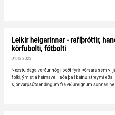
Leikir helgarinnar - rafíþróttir, han
körfubolti, fótbolti
01.12.2022
Næstu daga verður nóg í boði fyrir Þórsara sem vilj
fólki, ýmist á heimavelli eða þá í beinu streymi eða
sjónvarpsútsendingum frá viðureignum sunnan hei