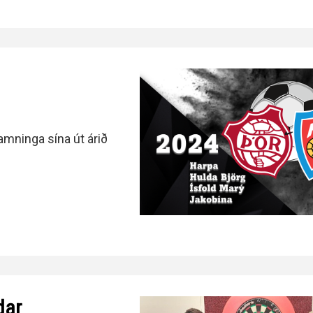
amninga sína út árið
dar