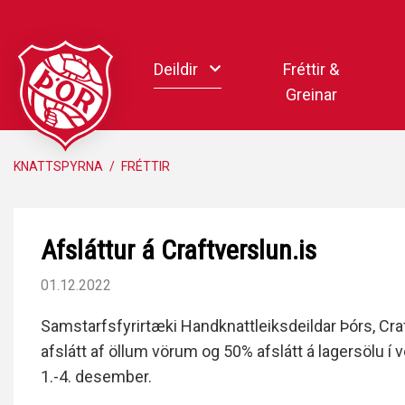
Fara
í
Deildir
Fréttir &
efni
Greinar
Handbolti
KNATTSPYRNA
/
FRÉTTIR
Körfubolti
Knattspyrna
Afsláttur á Craftverslun.is
Pílukast
Taekwondo
01.12.2022
Hnefaleikar
Samstarfsfyrirtæki Handknattleiksdeildar Þórs, Cra
Keila
afslátt af öllum vörum og 50% afslátt á lagersölu í
Rafíþróttir
1.-4. desember.
Pollamót Samskipa