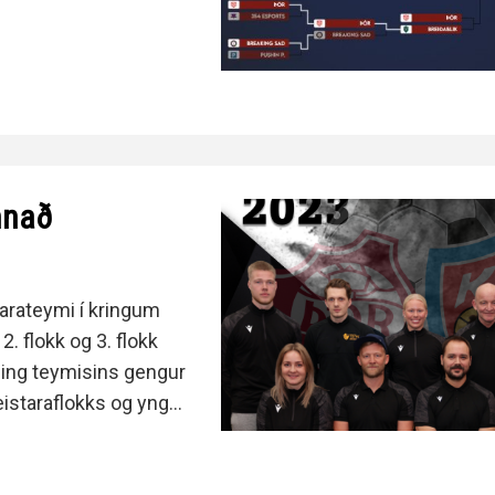
nnað
farateymi í kringum
. flokk og 3. flokk
ning teymisins gengur
istaraflokks og yngri