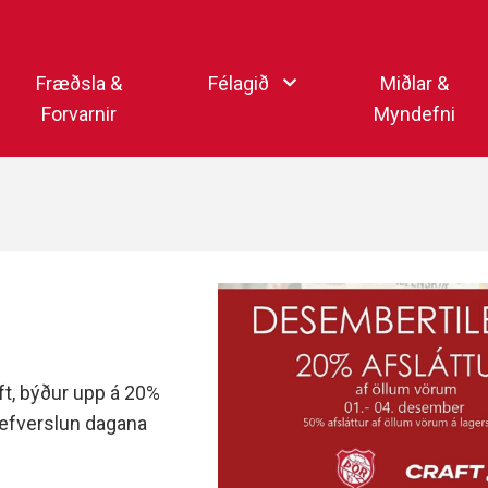
Endurheimta lykilorð
Fræðsla &
Félagið
Miðlar &
Forvarnir
Myndefni
Ka
Starfsfólk
Samfélagsmiðlar
Kar
Aðalstjórn
Sjónvarpsstöð Þórs
Getraunaþjónusta Þórs
Þórshlaðvarpið
Þórssvæðið
Myndaalbúm
Þórsmerkið (logo)
Vertíðarlok Knattspyrnu
Sagan og heiðursmerki
ft, býður upp á 20%
Íþróttafólk Þórs
 vefverslun dagana
Lög Þórs
Fyrirmyndarfélag ÍSÍ