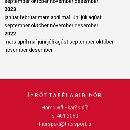
september
október
nóvember
desember
2023
janúar
febrúar
mars
apríl
maí
júní
júlí
ágúst
september
október
nóvember
desember
2022
mars
apríl
maí
júní
júlí
ágúst
september
október
nóvember
desember
ÍÞRÓTTAFÉLAGIÐ ÞÓR
Hamri við Skarðshlíð
s. 461 2080
thorsport@thorsport.is