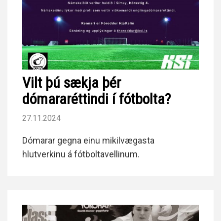
Vilt þú sækja þér
dómararéttindi í fótbolta?
27.11.2024
Dómarar gegna einu mikilvægasta
hlutverkinu á fótboltavellinum.