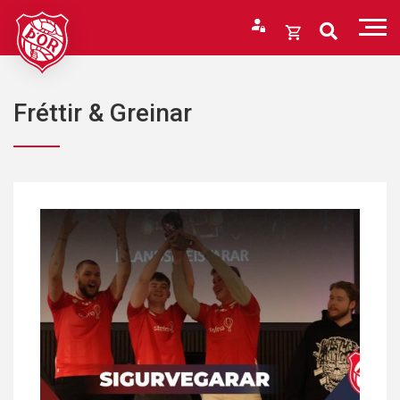
Fara
í
Opna
efni
körfu
Endurheimta lykilorð
Karfan þín
Fréttir & Greinar
Loka
körfu
Karfan er tóm.