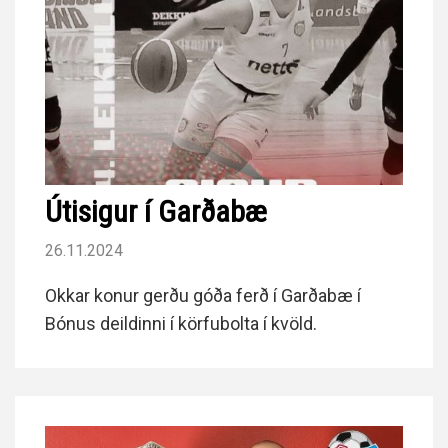
Útisigur í Garðabæ
26.11.2024
Okkar konur gerðu góða ferð í Garðabæ í
Bónus deildinni í körfubolta í kvöld.