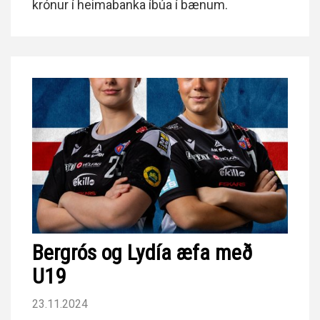
krónur í heimabanka íbúa í bænum.
Bergrós og Lydía æfa með
U19
23.11.2024