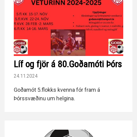
Líf og fjör á 80.Goðamóti Þórs
24.11.2024
Goðamót 5.flokks kvenna fór fram á
Þórssvæðinu um helgina.