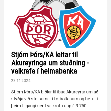
Stjórn Þórs/KA leitar til
Akureyringa um stuðning -
valkrafa í heimabanka
23.11.2024
Stjórn Þórs/KA biðlar til íbúa Akureyrar um að
styðja við stelpurnar í fótboltanum og hefur í
þeim tilgangi sent valkröfu upp á 3.750