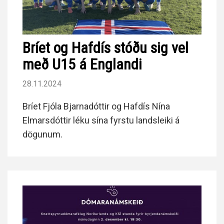
Bríet og Hafdís stóðu sig vel
með U15 á Englandi
28.11.2024
Bríet Fjóla Bjarnadóttir og Hafdís Nína
Elmarsdóttir léku sína fyrstu landsleiki á
dögunum.