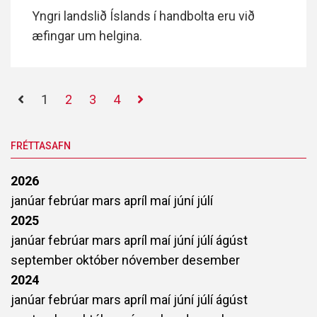
Yngri landslið Íslands í handbolta eru við
æfingar um helgina.
1
2
3
4
FRÉTTASAFN
2026
janúar
febrúar
mars
apríl
maí
júní
júlí
2025
janúar
febrúar
mars
apríl
maí
júní
júlí
ágúst
september
október
nóvember
desember
2024
janúar
febrúar
mars
apríl
maí
júní
júlí
ágúst