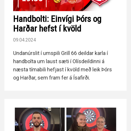
Handbolti: Einvígi Þórs og
Harðar hefst í kvöld
09.04.2024
Undanúrslit í umspili Grill 66 deildar karla í
handbolta um laust sæti í Olísdeildinni á
næsta tímabili hefjast í kvöld með leik Þórs
og Harðar, sem fram fer á Ísafirði.