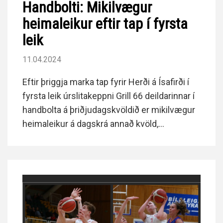
Handbolti: Mikilvægur
heimaleikur eftir tap í fyrsta
leik
11.04.2024
Eftir þriggja marka tap fyrir Herði á Ísafirði í
fyrsta leik úrslitakeppni Grill 66 deildarinnar í
handbolta á þriðjudagskvöldið er mikilvægur
heimaleikur á dagskrá annað kvöld,
föstudaginn 12. apríl kl. 19:30.