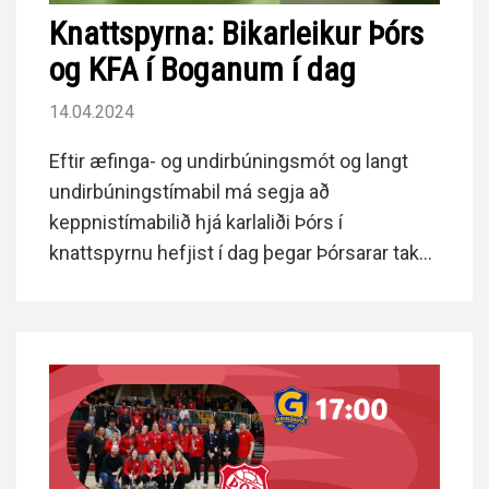
Knattspyrna: Bikarleikur Þórs
og KFA í Boganum í dag
14.04.2024
Eftir æfinga- og undirbúningsmót og langt
undirbúningstímabil má segja að
keppnistímabilið hjá karlaliði Þórs í
knattspyrnu hefjist í dag þegar Þórsarar taka
á móti Austfirðingum í liði KFA í 2. umferð
Mjólkurbikarkeppninnar.