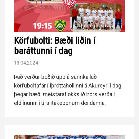
Körfubolti: Bæði liðin í
baráttunni í dag
13.04.2024
Það verður boðið upp á sannkallað
körfuboltafár í Íþróttahöllinni á Akureyri í dag
þegar bæði meistaraflokkslið Þórs verða í
eldlínunni í úrslitakeppnum deildanna.