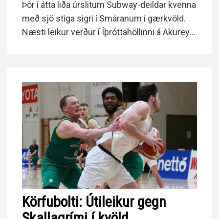
Þór í átta liða úrslitum Subway-deildar kvenna
með sjö stiga sigri í Smáranum í gærkvöld.
Næsti leikur verður í Íþróttahöllinni á Akureyri
á laugrdag. Danielle Rodriguez og Sarah
Mortensen skoruðu samtals 68 stig fyrir
Grindvíkinga. Eva Wium Elíasdóttir skoraði
flest stig Þórsara, 23.
Körfubolti: Útileikur gegn
Skallagrími í kvöld