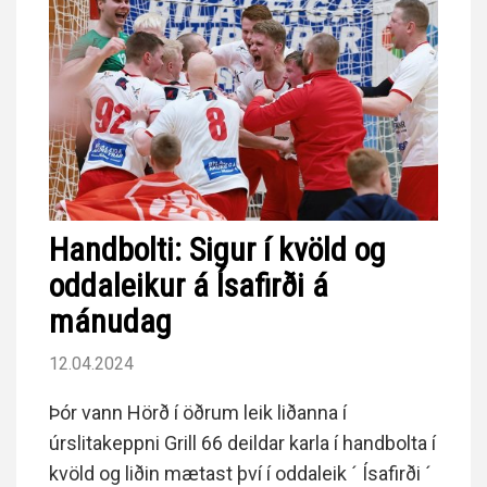
Handbolti: Sigur í kvöld og
oddaleikur á Ísafirði á
mánudag
12.04.2024
Þór vann Hörð í öðrum leik liðanna í
úrslitakeppni Grill 66 deildar karla í handbolta í
kvöld og liðin mætast því í oddaleik ´ Ísafirði ´