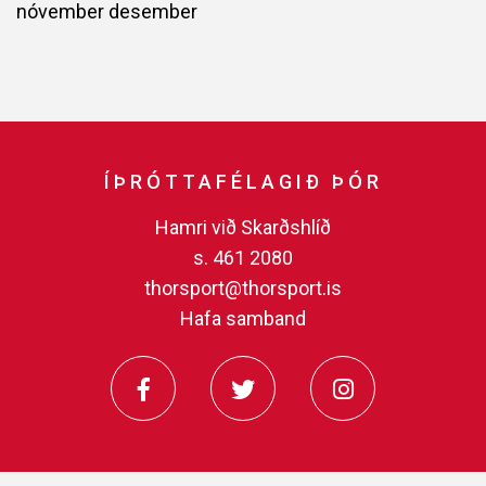
nóvember
desember
ÍÞRÓTTAFÉLAGIÐ ÞÓR
Hamri við Skarðshlíð
s. 461 2080
thorsport@thorsport.is
Hafa samband