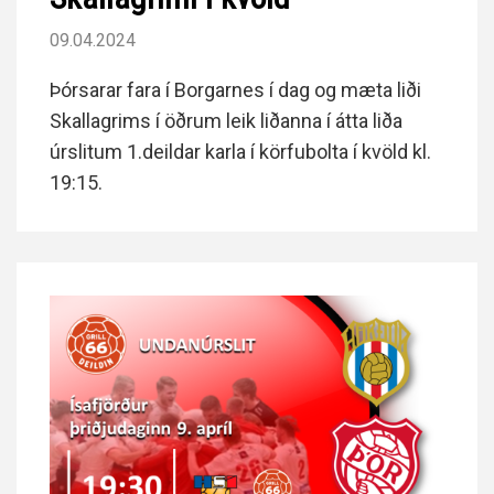
09.04.2024
Þórsarar fara í Borgarnes í dag og mæta liði
Skallagrims í öðrum leik liðanna í átta liða
úrslitum 1.deildar karla í körfubolta í kvöld kl.
19:15.