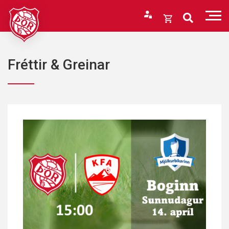
Fara
í
Opna
efni
körfu
Endurheimta lykilorð
Karfan þín
Fréttir & Greinar
Loka
körfu
Karfan er tóm.