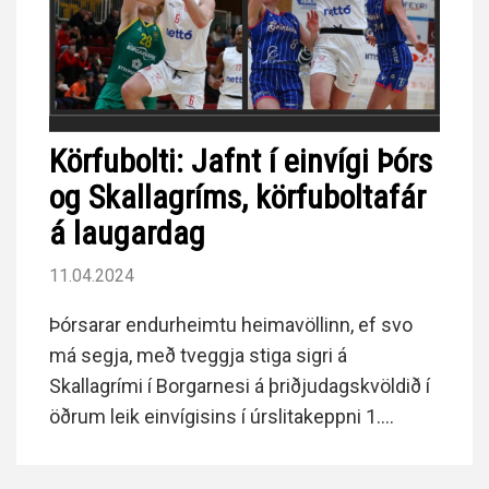
Körfubolti: Jafnt í einvígi Þórs
og Skallagríms, körfuboltafár
á laugardag
11.04.2024
Þórsarar endurheimtu heimavöllinn, ef svo
má segja, með tveggja stiga sigri á
Skallagrími í Borgarnesi á þriðjudagskvöldið í
öðrum leik einvígisins í úrslitakeppni 1.
deildar karla í körfubolta.