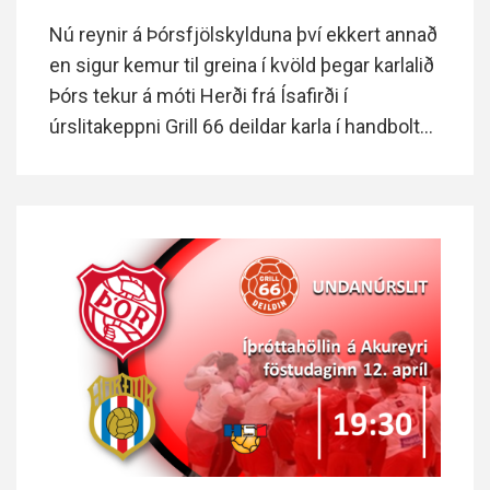
Nú reynir á Þórsfjölskylduna því ekkert annað
en sigur kemur til greina í kvöld þegar karlalið
Þórs tekur á móti Herði frá Ísafirði í
úrslitakeppni Grill 66 deildar karla í handbolta.
Góð mæting og öflugur stuðningur úr
stúkunni geta skipt sköpum í kvöld.