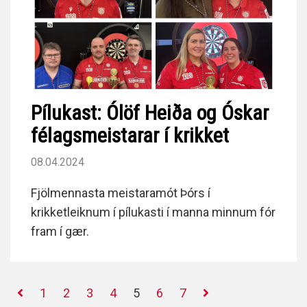
Pílukast: Ólöf Heiða og Óskar
félagsmeistarar í krikket
08.04.2024
Fjölmennasta meistaramót Þórs í
krikketleiknum í pílukasti í manna minnum fór
fram í gær.
1
2
3
4
5
6
7