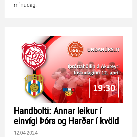
m´nudag.
Handbolti: Annar leikur í
einvígi Þórs og Harðar í kvöld
12.04.2024