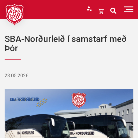
Fara
í
Opna
efni
körfu
Endurheimta lykilorð
Karfan þín
SBA-Norðurleið í samstarf með
Loka
Þór
körfu
Karfan er tóm.
23.05.2026