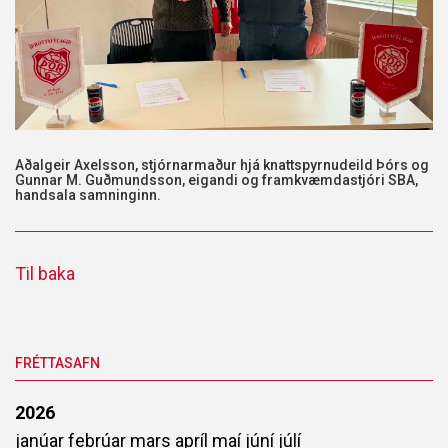
Aðalgeir Axelsson, stjórnarmaður hjá knattspyrnudeild Þórs og
Gunnar M. Guðmundsson, eigandi og framkvæmdastjóri SBA,
handsala samninginn.
Til baka
FRÉTTASAFN
2026
janúar
febrúar
mars
apríl
maí
júní
júlí