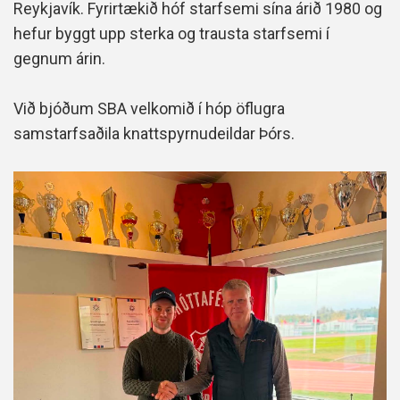
Reykjavík. Fyrirtækið hóf starfsemi sína árið 1980 og
hefur byggt upp sterka og trausta starfsemi í
gegnum árin.
Við bjóðum SBA velkomið í hóp öflugra
samstarfsaðila knattspyrnudeildar Þórs.