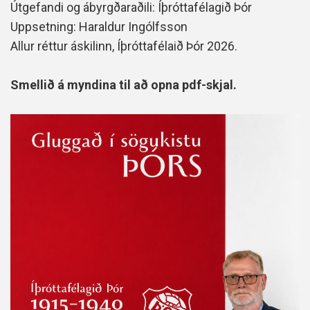
Útgefandi og ábyrgðaraðili: Íþróttafélagið Þór
Uppsetning: Haraldur Ingólfsson
Allur réttur áskilinn, Íþróttafélaið Þór 2026.
Smellið á myndina til að opna pdf-skjal.