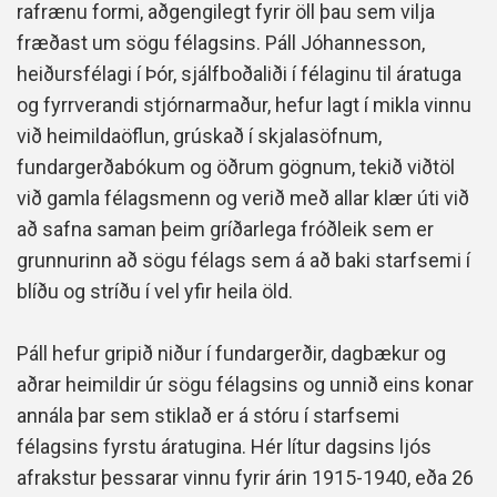
rafrænu formi, aðgengilegt fyrir öll þau sem vilja
fræðast um sögu félagsins. Páll Jóhannesson,
heiðursfélagi í Þór, sjálfboðaliði í félaginu til áratuga
og fyrrverandi stjórnarmaður, hefur lagt í mikla vinnu
við heimildaöflun, grúskað í skjalasöfnum,
fundargerðabókum og öðrum gögnum, tekið viðtöl
við gamla félagsmenn og verið með allar klær úti við
að safna saman þeim gríðarlega fróðleik sem er
grunnurinn að sögu félags sem á að baki starfsemi í
blíðu og stríðu í vel yfir heila öld.
Páll hefur gripið niður í fundargerðir, dagbækur og
aðrar heimildir úr sögu félagsins og unnið eins konar
annála þar sem stiklað er á stóru í starfsemi
félagsins fyrstu áratugina. Hér lítur dagsins ljós
afrakstur þessarar vinnu fyrir árin 1915-1940, eða 26