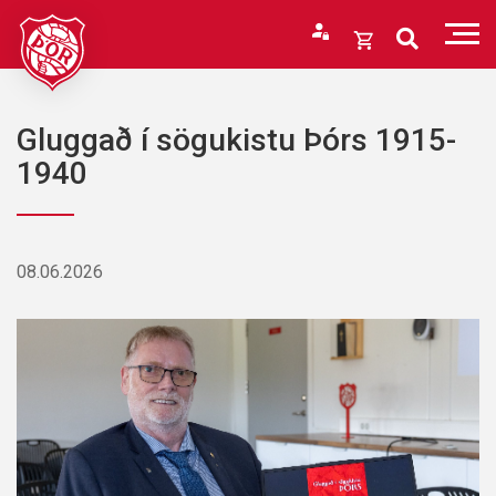
Fara
í
Opna
efni
körfu
Endurheimta lykilorð
Karfan þín
Gluggað í sögukistu Þórs 1915-
Loka
1940
körfu
Karfan er tóm.
08.06.2026