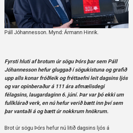
Páll Jóhannesson. Mynd: Ármann Hinrik.
Fyrsti hluti af brotum úr sögu Þórs þar sem Páll
Jóhannesson hefur gluggað í sögukistuna og grafið
upp alls konar fróðleik og fréttaefni leit dagsins ljós
og var opinberaður á 111 ára afmælisdegi
félagsins, laugardaginn 6. júní. Þar var þó ekki um
fullklárað verk, en nú hefur verið bætt inn því sem
þar vantaði á og bætt úr nokkrum hnökrum.
Brot úr sögu Þórs hefur nú litið dagsins ljós á