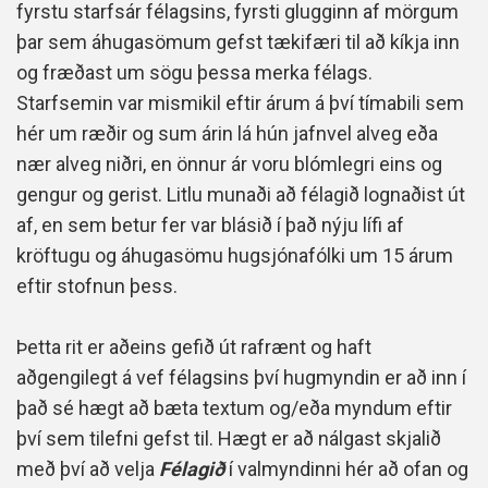
fyrstu starfsár félagsins, fyrsti glugginn af mörgum
þar sem áhugasömum gefst tækifæri til að kíkja inn
og fræðast um sögu þessa merka félags.
Starfsemin var mismikil eftir árum á því tímabili sem
hér um ræðir og sum árin lá hún jafnvel alveg eða
nær alveg niðri, en önnur ár voru blómlegri eins og
gengur og gerist. Litlu munaði að félagið lognaðist út
af, en sem betur fer var blásið í það nýju lífi af
kröftugu og áhugasömu hugsjónafólki um 15 árum
eftir stofnun þess.
Þetta rit er aðeins gefið út rafrænt og haft
aðgengilegt á vef félagsins því hugmyndin er að inn í
það sé hægt að bæta textum og/eða myndum eftir
því sem tilefni gefst til. Hægt er að nálgast skjalið
með því að velja
Félagið
í valmyndinni hér að ofan og