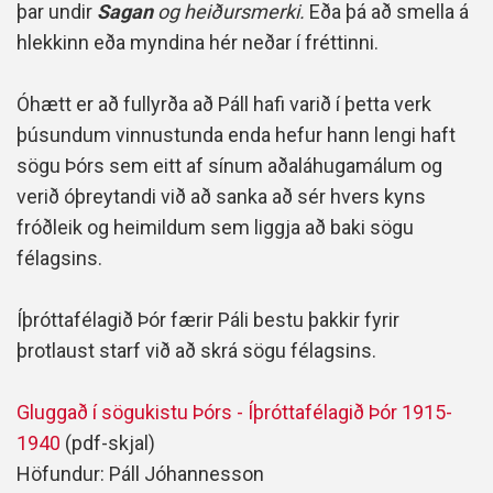
þar undir
Sagan
og heiðursmerki.
Eða þá að smella á
hlekkinn eða myndina hér neðar í fréttinni.
Óhætt er að fullyrða að Páll hafi varið í þetta verk
þúsundum vinnustunda enda hefur hann lengi haft
sögu Þórs sem eitt af sínum aðaláhugamálum og
verið óþreytandi við að sanka að sér hvers kyns
fróðleik og heimildum sem liggja að baki sögu
félagsins.
Íþróttafélagið Þór færir Páli bestu þakkir fyrir
þrotlaust starf við að skrá sögu félagsins.
Gluggað í sögukistu Þórs - Íþróttafélagið Þór 1915-
1940
(pdf-skjal)
Höfundur: Páll Jóhannesson