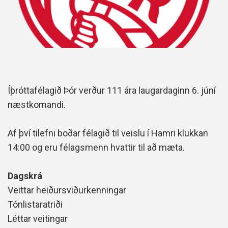
Íþróttafélagið Þór verður 111 ára laugardaginn 6. júní
næstkomandi.
Af því tilefni boðar félagið til veislu í Hamri klukkan
14:00 og eru félagsmenn hvattir til að mæta.
Dagskrá
Veittar heiðursviðurkenningar
Tónlistaratriði
Léttar veitingar