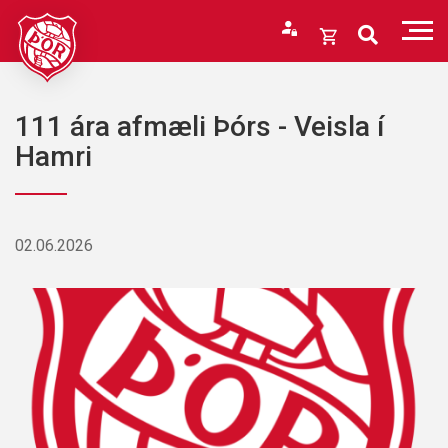
Fara
í
Opna
efni
körfu
Endurheimta lykilorð
Karfan þín
111 ára afmæli Þórs - Veisla í
Loka
Hamri
körfu
Karfan er tóm.
02.06.2026