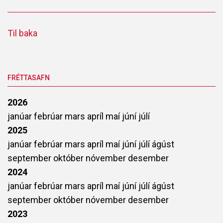
Til baka
FRÉTTASAFN
2026
janúar
febrúar
mars
apríl
maí
júní
júlí
2025
janúar
febrúar
mars
apríl
maí
júní
júlí
ágúst
september
október
nóvember
desember
2024
janúar
febrúar
mars
apríl
maí
júní
júlí
ágúst
september
október
nóvember
desember
2023