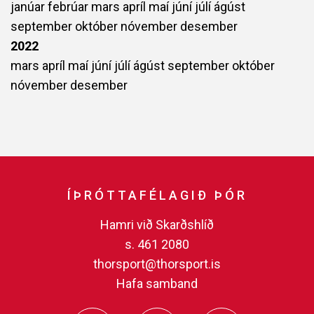
janúar
febrúar
mars
apríl
maí
júní
júlí
ágúst
september
október
nóvember
desember
2022
mars
apríl
maí
júní
júlí
ágúst
september
október
nóvember
desember
ÍÞRÓTTAFÉLAGIÐ ÞÓR
Hamri við Skarðshlíð
s. 461 2080
thorsport@thorsport.is
Hafa samband