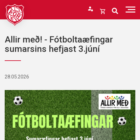
Fara
í
Opna
efni
körfu
Endurheimta lykilorð
Karfan þín
Allir með! - Fótboltaæfingar
Loka
sumarsins hefjast 3.júní
körfu
Karfan er tóm.
28.05.2026