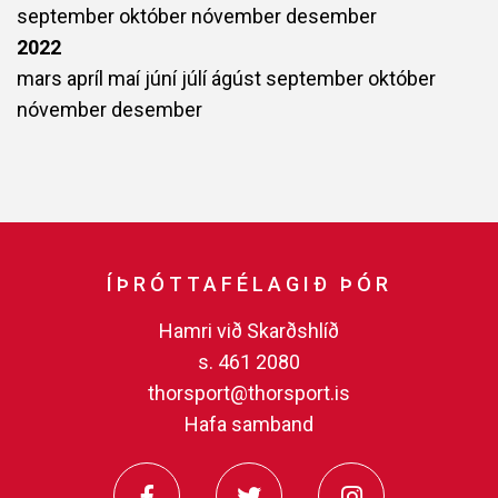
september
október
nóvember
desember
2022
mars
apríl
maí
júní
júlí
ágúst
september
október
nóvember
desember
ÍÞRÓTTAFÉLAGIÐ ÞÓR
Hamri við Skarðshlíð
s. 461 2080
thorsport@thorsport.is
Hafa samband