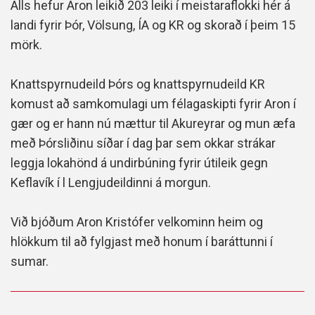
Alls hefur Aron leikið 203 leiki í meistaraflokki hér á
landi fyrir Þór, Völsung, ÍA og KR og skorað í þeim 15
mörk.
Knattspyrnudeild Þórs og knattspyrnudeild KR
komust að samkomulagi um félagaskipti fyrir Aron í
gær og er hann nú mættur til Akureyrar og mun æfa
með Þórsliðinu síðar í dag þar sem okkar strákar
leggja lokahönd á undirbúning fyrir útileik gegn
Keflavík í l Lengjudeildinni á morgun.
Við bjóðum Aron Kristófer velkominn heim og
hlökkum til að fylgjast með honum í baráttunni í
sumar.