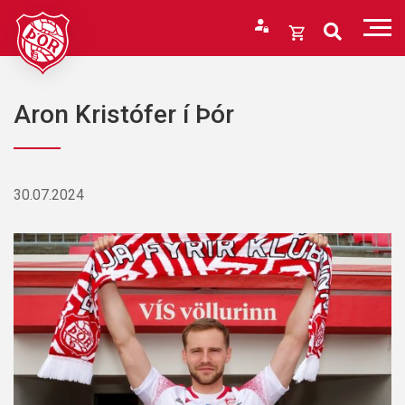
Fara
í
Opna
efni
körfu
Endurheimta lykilorð
Karfan þín
Aron Kristófer í Þór
Loka
körfu
Karfan er tóm.
30.07.2024