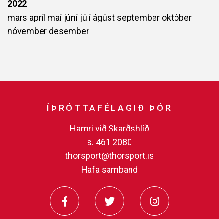
2022
mars
apríl
maí
júní
júlí
ágúst
september
október
nóvember
desember
ÍÞRÓTTAFÉLAGIÐ ÞÓR
Hamri við Skarðshlíð
s. 461 2080
thorsport@thorsport.is
Hafa samband