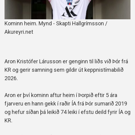
Kominn heim. Mynd - Skapti Hallgrímsson /
Akureyri.net
Aron Kristófer Lárusson er genginn til liðs við Þór frá
KR og gerir samning sem gildir út keppnistímabilið
2026.
Aron er því kominn aftur heim í Þorpið eftir 5 ára
fjarveru en hann gekk í raðir ÍA frá Þór sumarið 2019
og hefur síðan þá leikið 74 leiki í efstu deild fyrir ÍA og
KR.