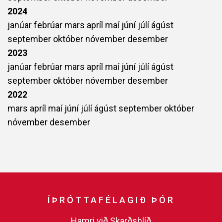
2024
janúar
febrúar
mars
apríl
maí
júní
júlí
ágúst
september
október
nóvember
desember
2023
janúar
febrúar
mars
apríl
maí
júní
júlí
ágúst
september
október
nóvember
desember
2022
mars
apríl
maí
júní
júlí
ágúst
september
október
nóvember
desember
ÍÞRÓTTAFÉLAGIÐ ÞÓR
Hamri við Skarðshlíð