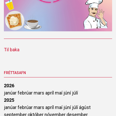
Til baka
FRÉTTASAFN
2026
janúar
febrúar
mars
apríl
maí
júní
júlí
2025
janúar
febrúar
mars
apríl
maí
júní
júlí
ágúst
september
október
nóvember
desember