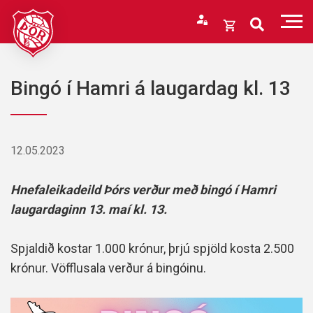
Fara
í
Opna
efni
körfu
Endurheimta lykilorð
Karfan þín
Bingó í Hamri á laugardag kl. 13
Loka
körfu
Karfan er tóm.
12.05.2023
Hnefaleikadeild Þórs verður með bingó í Hamri
laugardaginn 13. maí kl. 13.
Spjaldið kostar 1.000 krónur, þrjú spjöld kosta 2.500
krónur. Vöfflusala verður á bingóinu.