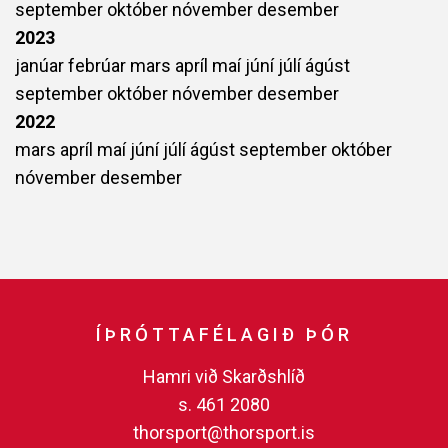
september
október
nóvember
desember
2023
janúar
febrúar
mars
apríl
maí
júní
júlí
ágúst
september
október
nóvember
desember
2022
mars
apríl
maí
júní
júlí
ágúst
september
október
nóvember
desember
ÍÞRÓTTAFÉLAGIÐ ÞÓR
Hamri við Skarðshlíð
s. 461 2080
thorsport@thorsport.is