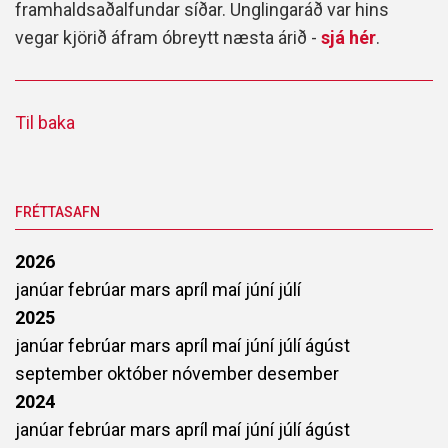
framhaldsaðalfundar síðar. Unglingaráð var hins
vegar kjörið áfram óbreytt næsta árið -
sjá hér
.
Til baka
FRÉTTASAFN
2026
janúar
febrúar
mars
apríl
maí
júní
júlí
2025
janúar
febrúar
mars
apríl
maí
júní
júlí
ágúst
september
október
nóvember
desember
2024
janúar
febrúar
mars
apríl
maí
júní
júlí
ágúst