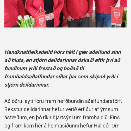
Handknattleiksdeild Þórs hélt í gær aðalfund sinn
að hluta, en stjórn deildarinnar óskaði eftir því að
fundinum yrði frestað og boðað til
framhaldsaðalfundar síðar þar sem skipað yrði í
stjórn deildarinnar.
Að öðru leyti fóru fram hefðbundin aðalfundarstörf.
Rekstur deildarinnar hefur verið erfiður af ýmsum
ástæðum, en þó ríkir bjartsýni um framhaldið. Eins
og fram kom hér á heimasíðunni hefur Halldór Örn