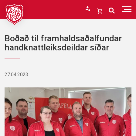
Fara
í
Opna
efni
körfu
Endurheimta lykilorð
Karfan þín
Boðað til framhaldsaðalfundar
Loka
handknattleiksdeildar síðar
körfu
Karfan er tóm.
27.04.2023