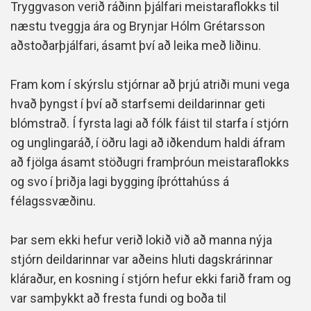
Tryggvason verið ráðinn þjálfari meistaraflokks til
næstu tveggja ára og Brynjar Hólm Grétarsson
aðstoðarþjálfari, ásamt því að leika með liðinu.
Fram kom í skýrslu stjórnar að þrjú atriði muni vega
hvað þyngst í því að starfsemi deildarinnar geti
blómstrað. Í fyrsta lagi að fólk fáist til starfa í stjórn
og unglingaráð, í öðru lagi að iðkendum haldi áfram
að fjölga ásamt stöðugri framþróun meistaraflokks
og svo í þriðja lagi bygging íþróttahúss á
félagssvæðinu.
Þar sem ekki hefur verið lokið við að manna nýja
stjórn deildarinnar var aðeins hluti dagskrárinnar
kláraður, en kosning í stjórn hefur ekki farið fram og
var samþykkt að fresta fundi og boða til