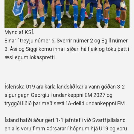
Mynd af KSÍ.
Einar í treyju númer 6, Sverrir númer 2 og Egill númer
3. Ási og Siggi komu inná í síðari hálfleik og tóku þátt í
æsilegum lokaspretti.
Íslenska U19 ára karla landslið karla vann góðan 3-2
sigur gegn Georgíu í undankeppni EM 2027 og
tryggði liðið þar með sæti í A-deild undankeppni EM.
Ísland hafði áður gert 1-1 jafntefli við Svartfjallaland
en alls voru fimm Þórsarar í hópnum hjá U19 og voru