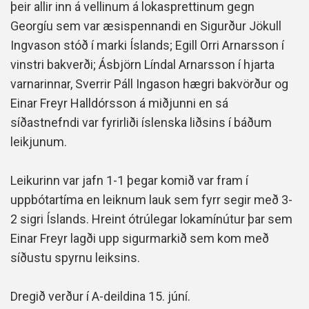
þeir allir inn á vellinum á lokasprettinum gegn
Georgíu sem var æsispennandi en Sigurður Jökull
Ingvason stóð í marki Íslands; Egill Orri Arnarsson í
vinstri bakverði; Ásbjörn Líndal Arnarsson í hjarta
varnarinnar, Sverrir Páll Ingason hægri bakvörður og
Einar Freyr Halldórsson á miðjunni en sá
síðastnefndi var fyrirliði íslenska liðsins í báðum
leikjunum.
Leikurinn var jafn 1-1 þegar komið var fram í
uppbótartíma en leiknum lauk sem fyrr segir með 3-
2 sigri Íslands. Hreint ótrúlegar lokamínútur þar sem
Einar Freyr lagði upp sigurmarkið sem kom með
síðustu spyrnu leiksins.
Dregið verður í A-deildina 15. júní.