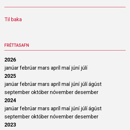
Til baka
FRÉTTASAFN
2026
janúar
febrúar
mars
apríl
maí
júní
júlí
2025
janúar
febrúar
mars
apríl
maí
júní
júlí
ágúst
september
október
nóvember
desember
2024
janúar
febrúar
mars
apríl
maí
júní
júlí
ágúst
september
október
nóvember
desember
2023