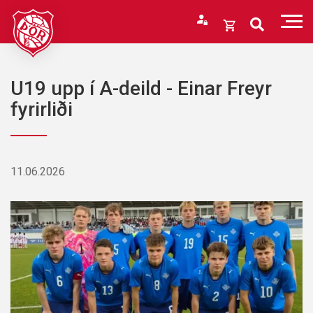
Fara
í
Opna
efni
körfu
Endurheimta lykilorð
Karfan þín
U19 upp í A-deild - Einar Freyr
Loka
fyrirliði
körfu
Karfan er tóm.
11.06.2026