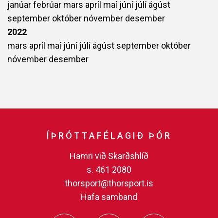
janúar
febrúar
mars
apríl
maí
júní
júlí
ágúst
september
október
nóvember
desember
2022
mars
apríl
maí
júní
júlí
ágúst
september
október
nóvember
desember
ÍÞRÓTTAFÉLAGIÐ ÞÓR
Hamri við Skarðshlíð
s. 461 2080
thorsport@thorsport.is
Hafa samband