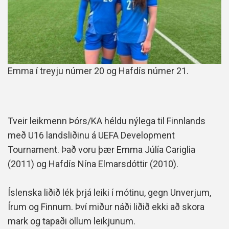
Emma í treyju númer 20 og Hafdís númer 21.
Tveir leikmenn Þórs/KA héldu nýlega til Finnlands
með U16 landsliðinu á UEFA Development
Tournament. Það voru þær Emma Júlía Cariglia
(2011) og Hafdís Nína Elmarsdóttir (2010).
Íslenska liðið lék þrjá leiki í mótinu, gegn Unverjum,
Írum og Finnum. Því miður náði liðið ekki að skora
mark og tapaði öllum leikjunum.