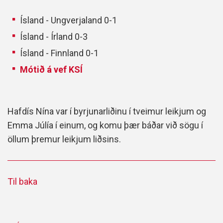
Ísland - Ungverjaland 0-1
Ísland - Írland 0-3
Ísland - Finnland 0-1
Mótið á vef KSÍ
Hafdís Nína var í byrjunarliðinu í tveimur leikjum og
Emma Júlía í einum, og komu þær báðar við sögu í
öllum þremur leikjum liðsins.
Til baka