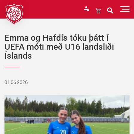
Fara
í
Opna
efni
körfu
Endurheimta lykilorð
Karfan þín
Emma og Hafdís tóku þátt í
Loka
UEFA móti með U16 landsliði
körfu
Íslands
Karfan er tóm.
01.06.2026