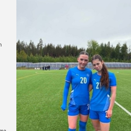
Handbók aðalstjórnar Þórs
Ársskýrslur
m
mma