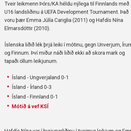
Tveir leikmenn Þórs/KA héldu nýlega til Finnlands með
U16 landsliðinu á UEFA Development Tournament. Það
voru þær Emma Júlía Cariglia (2011) og Hafdís Nína
Elmarsdóttir (2010).
Íslenska liðið lék þrjá leiki í mótinu, gegn Unverjum, Íru
og Finnum. Því miður náði liðið ekki að skora mark og
tapaði öllum leikjunum.
Ísland - Ungverjaland 0-1
Ísland - Írland 0-3
Ísland - Finnland 0-1
Mótið á vef KSÍ
Hafdís Nína var í byrjunarliðinu í tveimur leikjum og E