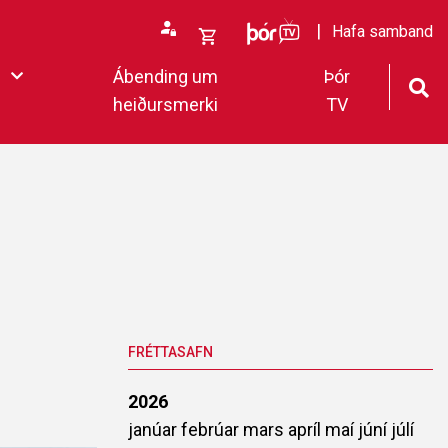
ÞórTv
Hafa samband
Opna
Ábending um
Þór
körfu
heiðursmerki
TV
rfan þín
Loka
körfu
fan er tóm.
deildar 2022
FRÉTTASAFN
2026
janúar
febrúar
mars
apríl
maí
júní
júlí