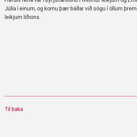
Júlía í einum, og komu þær báðar við sögu í öllum þrem
leikjum liðsins.
Til baka