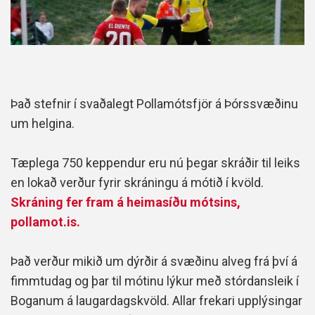
Það stefnir í svaðalegt Pollamótsfjör á Þórssvæðinu
um helgina.
Tæplega 750 keppendur eru nú þegar skráðir til leiks
en lokað verður fyrir skráningu á mótið í kvöld.
Skráning fer fram á heimasíðu mótsins,
pollamot.is.
Það verður mikið um dýrðir á svæðinu alveg frá því á
fimmtudag og þar til mótinu lýkur með stórdansleik í
Boganum á laugardagskvöld. Allar frekari upplýsingar