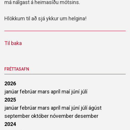
má nálgast á heimasíðu mótsins.
Hlökkum til að sjá ykkur um helgina!
Til baka
FRÉTTASAFN
2026
janúar
febrúar
mars
apríl
maí
júní
júlí
2025
janúar
febrúar
mars
apríl
maí
júní
júlí
ágúst
september
október
nóvember
desember
2024