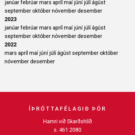
janúar
febrúar
mars
apríl
maí
júní
júlí
ágúst
september
október
nóvember
desember
2023
janúar
febrúar
mars
apríl
maí
júní
júlí
ágúst
september
október
nóvember
desember
2022
mars
apríl
maí
júní
júlí
ágúst
september
október
nóvember
desember
ÍÞRÓTTAFÉLAGIÐ ÞÓR
Hamri við Skarðshlíð
s. 461 2080