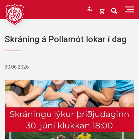
Fara
í
Opna
efni
körfu
Endurheimta lykilorð
Karfan þín
Skráning á Pollamót lokar í dag
Loka
körfu
Karfan er tóm.
30.06.2026