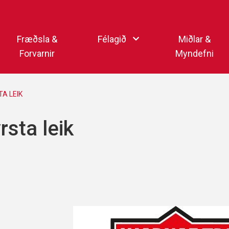
Endurheimta lykilorð
Fræðsla &
Félagið
Miðlar &
Forvarnir
Myndefni
Ka
Starfsfólk
Samfélagsmiðlar
A LEIK
Kar
Aðalstjórn
Sjónvarpsstöð Þórs
rsta leik
Getraunaþjónusta Þórs
Þórshlaðvarpið
Þórssvæðið
Myndaalbúm
Þórsmerkið (logo)
Vertíðarlok Knattspyrnu
Sagan og heiðursmerki
Íþróttafólk Þórs
Lög Þórs
Fyrirmyndarfélag ÍSÍ