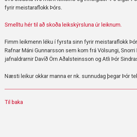
fyrir meistaraflokk Þórs.
Smelltu hér til að skoða leikskýrsluna úr leiknum.
Fimm leikmenn léku í fyrsta sinn fyrir meistaraflokk Þ
Rafnar Máni Gunnarsson sem kom frá Völsungi, Snorri Þ
jafnaldrarnir Davíð Örn Aðalsteinsson og Atli Þór Sindras
Næsti leikur okkar manna er nk. sunnudag þegar Þór tek
Til baka