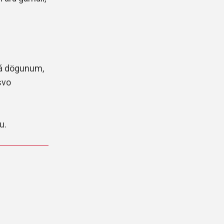
 á dögunum,
svo
u.