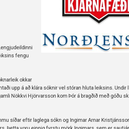
Handbók aðalstjórnar Þórs
Ársskýrslur
Lengjudeildinni
eiksins fengu
óknarleik okkar
ði upp á að klára sóknir vel stóran hluta leiksins. Undir 
a gamli Nökkvi Hjörvarsson kom Þór á bragðið með góðu sk
mu síðar eftir laglega sókn og Ingimar Arnar Kristjánsso
rs. Þetta voru einnig fyrstu mörk Ingimars, sem er sautján