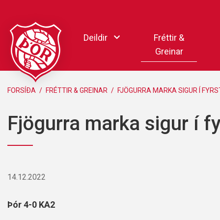
Fara
í
Deildir
Fréttir &
efni
Greinar
Handbolti
FORSÍÐA
/
FRÉTTIR & GREINAR
/
FJÖGURRA MARKA SIGUR Í FYRST
Körfubolti
Fjögurra marka sigur í fy
Knattspyrna
Pílukast
Taekwondo
Hnefaleikar
14.12.2022
Keila
Rafíþróttir
Þór 4-0 KA2
Pollamót Samskipa