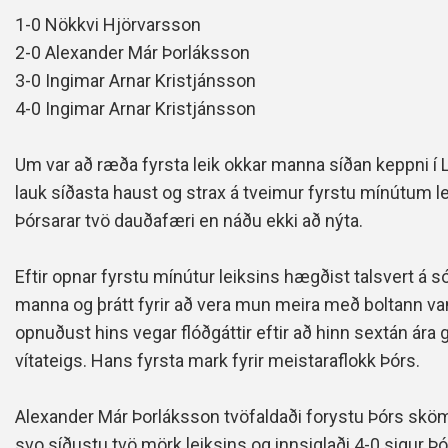
1-0 Nökkvi Hjörvarsson
2-0 Alexander Már Þorláksson
3-0 Ingimar Arnar Kristjánsson
4-0 Ingimar Arnar Kristjánsson
Um var að ræða fyrsta leik okkar manna síðan keppni í 
lauk síðasta haust og strax á tveimur fyrstu mínútum l
Þórsarar tvö dauðafæri en náðu ekki að nýta.
Eftir opnar fyrstu mínútur leiksins hægðist talsvert á s
manna og þrátt fyrir að vera mun meira með boltann vanta
opnuðust hins vegar flóðgáttir eftir að hinn sextán ár
vítateigs. Hans fyrsta mark fyrir meistaraflokk Þórs.
Alexander Már Þorláksson tvöfaldaði forystu Þórs sköm
svo síðustu tvö mörk leiksins og innsiglaði 4-0 sigur Þó