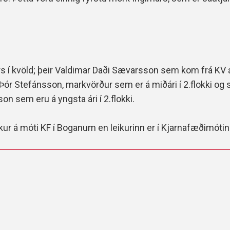
órs í kvöld; þeir Valdimar Daði Sævarsson sem kom frá KV
ór Stefánsson, markvörður sem er á miðári í 2.flokki og 
on sem eru á yngsta ári í 2.flokki.
ur á móti KF í Boganum en leikurinn er í Kjarnafæðimótin