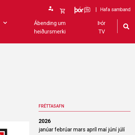
ÞórTv
Hafa samband
Opna
Ábending um
Þór
körfu
heiðursmerki
TV
rfan þín
Loka
körfu
fan er tóm.
deildar 2022
FRÉTTASAFN
2026
janúar
febrúar
mars
apríl
maí
júní
júlí