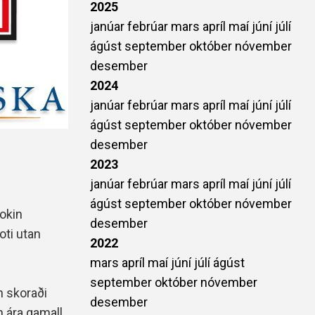
2025
janúar
febrúar
mars
apríl
maí
júní
júlí
ágúst
september
október
nóvember
desember
2024
janúar
febrúar
mars
apríl
maí
júní
júlí
ágúst
september
október
nóvember
desember
2023
janúar
febrúar
mars
apríl
maí
júní
júlí
ágúst
september
október
nóvember
lokin
desember
oti utan
2022
mars
apríl
maí
júní
júlí
ágúst
september
október
nóvember
n skoraði
desember
 ára gamall,