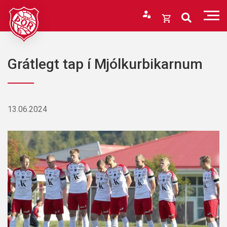
Fara
í
Opna
efni
körfu
Endurheimta lykilorð
Karfan þín
Grátlegt tap í Mjólkurbikarnum
Loka
körfu
Karfan er tóm.
13.06.2024