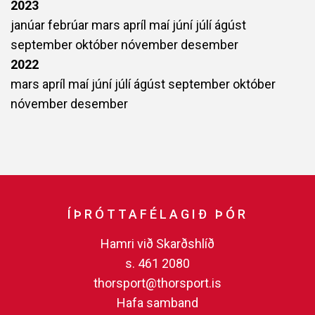
2023
janúar
febrúar
mars
apríl
maí
júní
júlí
ágúst
september
október
nóvember
desember
2022
mars
apríl
maí
júní
júlí
ágúst
september
október
nóvember
desember
ÍÞRÓTTAFÉLAGIÐ ÞÓR
Hamri við Skarðshlíð
s. 461 2080
thorsport@thorsport.is
Hafa samband