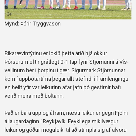
Mynd: Þórir Tryggvason
Bikarævintýrinu er lokið þetta árið hjá okkur
Þórsurum eftir grátlegt 0-1 tap fyrir Stjörnunni á Vís-
vellinum hér í þorpinu í gær. Sigurmark Stjörnunnar
kom í uppbótartíma þegar allt stefndi í framlengingu
en heilt yfir var leikurinn afar jafn þó gestirnir hafi
verið meira með boltann.
Það er bara upp og áfram, næsti leikur er gegn Fjölni
á laugardaginn í Reykjavík. Feykilega mikilvægur
leikur og góður möguleiki til að stimpla sig af alvöru