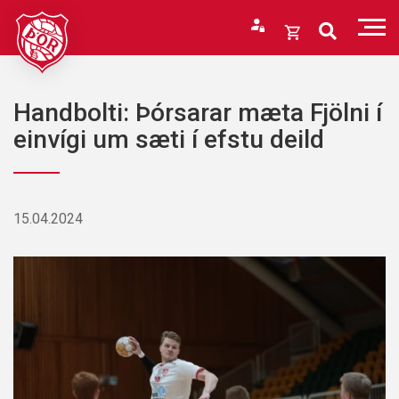
Fara
í
Opna
efni
körfu
Endurheimta lykilorð
Karfan þín
Handbolti: Þórsarar mæta Fjölni í
Loka
einvígi um sæti í efstu deild
körfu
Karfan er tóm.
15.04.2024