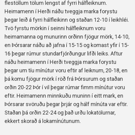
flestöllum tölum lengst af fyrri hálfleiknum.
Heimamenn í Herði náðu tveggja marka forystu
þegar leið á fyrri hálfleikinn og staðan 12-10 í leikhléi.
Tvö fyrstu mörkin í seinni hálfleiknum voru
heimamanna og munurinn orðinn fjögur mörk, 14-10,
en Þórsarar náðu að jafna í 15-15 og komast yfir í 15-
16 þegar rúmur stundarfjórðungur lifði leiks. Aftur
náðu heimamenn í Herði tveggja marka forystu
þegar um tíu mínútur voru eftir af leiknum, 20-18, en
þá komu fjögur mörk í röð frá Þórsurum og staðan
orðin 20-22 Þór í vil þegar rúmar fimm mínútur voru
eftir. Heimamenn minnkuðu muninn í eitt mark, en
Þórsarar svöruðu þegar þrjár og hálf mínúta var eftir.
Staðan þá orðin 22-24 og það urðu lokatölurnar,
ekkert skorað á lokamínútunum.