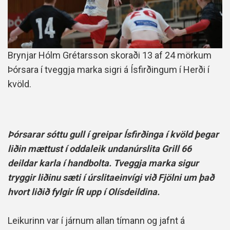
Brynjar Hólm Grétarsson skoraði 13 af 24 mörkum
Þórsara í tveggja marka sigri á Ísfirðingum í Herði í
kvöld.
Þórsarar sóttu gull í greipar Ísfirðinga í kvöld þegar
liðin mættust í oddaleik undanúrslita Grill 66
deildar karla í handbolta. Tveggja marka sigur
tryggir liðinu sæti í úrslitaeinvígi við Fjölni um það
hvort liðið fylgir ÍR upp í Olísdeildina.
Leikurinn var í járnum allan tímann og jafnt á