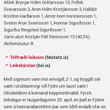
Mörk
: Brynjar Hólm Grétarsson 13, Friðrik
Svavarsson 3, Aron Hólm Kristjánsson 3, Halldór
Kristinn Harðarson 1, Arnór Þorri Þorsteinsson 1,
Sveinn Aron Sveinsson 1, Þormar Sigurðsson 1,
Sigurður Ringsted Sigurðsson 1.
Varin skot
: Kristján Páll Steinsson 15 (40,5%).
Refsimínútur:
8.
Tölfræði leiksins
(hbstatz.is)
Leikskýrslan
(hsi.is)
Með sigrinum vann Þór einvígið, 2-1, og tryggði sér
sæti í úrslitaeinvígi við Fjölni um laust sæti í
Olísdeildinni á komandi keppnistímabili. Fyrsti
leikdagur er laugardagurinn 20. apríl, en það er Fjölnir
sem á heimavallarréttinn þar sem liðið endaði ofar en