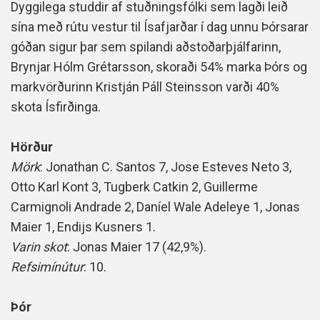
Dyggilega studdir af stuðningsfólki sem lagði leið
sína með rútu vestur til Ísafjarðar í dag unnu Þórsarar
góðan sigur þar sem spilandi aðstoðarþjálfarinn,
Brynjar Hólm Grétarsson, skoraði 54% marka Þórs og
markvörðurinn Kristján Páll Steinsson varði 40%
skota Ísfirðinga.
Hörður
Mörk
: Jonathan C. Santos 7, Jose Esteves Neto 3,
Otto Karl Kont 3, Tugberk Catkin 2, Guillerme
Carmignoli Andrade 2, Daníel Wale Adeleye 1, Jonas
Maier 1, Endijs Kusners 1.
Varin skot
: Jonas Maier 17 (42,9%).
Refsimínútur
: 10.
Þór