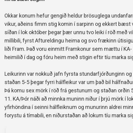
Okkar konum hefur gengið heldur brösuglega undanfar
vikur, aðeins fimm stig komin í sarpinn og ekkert bæst 
síðan í lok október þegar þær unnu tvo leiki í röð með v
millibili, fyrst Aftureldingu heima og svo frækinn útisigu
liði Fram. Það voru einmitt Framkonur sem mættu í KA-
heimilið í dag og fóru heim með stigin eftir tíu marka si
Leikurinn var nokkuð jafn fyrsta stundarfjórðunginn og
staðan 5-5 þegar fyrri hálfleikur var um það bil hálfnaður
Þá komu sex mörk í röð frá gestunum og staðan orðin 
11. KA/Þór náði að minnka muninn niður í þrjú mörk í lok 
yfirhöndina í seinni hálfleiknum og munurinn aldrei minn
forystu á tímabili, en niðurstaðan að lokum tíu marka s