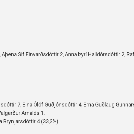
, Aþena Sif Einvarðsdóttir 2, Anna Þyrí Halldórsdóttir 2, Ra
sdóttir 7, Elna Ólöf Guðjónsdóttir 4, Erna Guðlaug Gunnars
Valgerður Arnalds 1.
 Brynjarsdóttir 4 (33,3%).