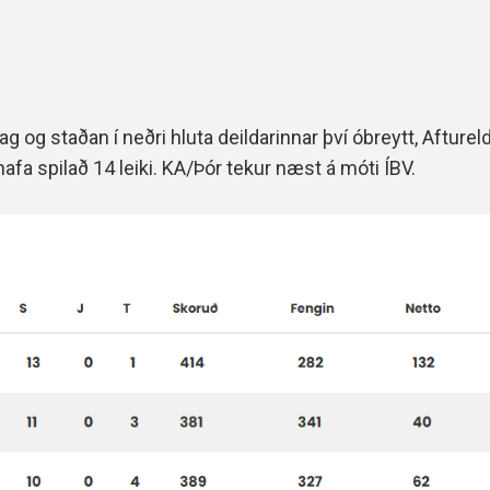
g og staðan í neðri hluta deildarinnar því óbreytt, Afture
hafa spilað 14 leiki. KA/Þór tekur næst á móti ÍBV.