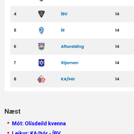
Næst
Mót: Olísdeild kvenna
Leikur: KA/Þór - ÍBV