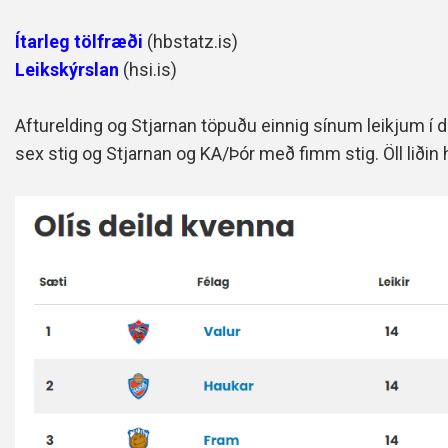
Ítarleg tölfræði
(hbstatz.is)
Leikskýrslan
(hsi.is)
Afturelding og Stjarnan töpuðu einnig sínum leikjum í da
sex stig og Stjarnan og KA/Þór með fimm stig. Öll liðin 