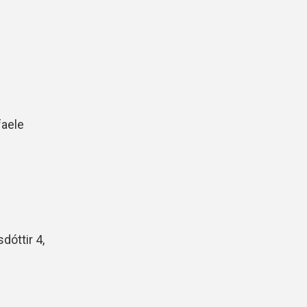
faele
dóttir 4,