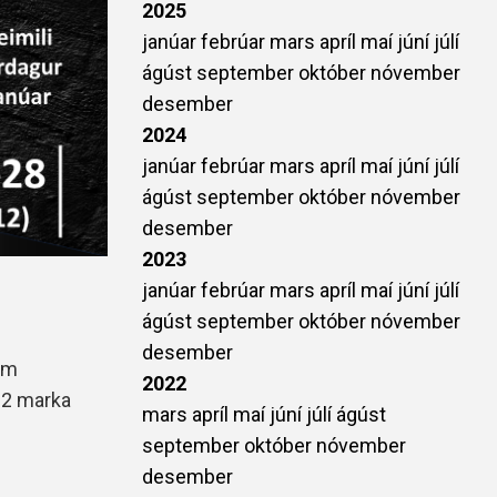
2025
janúar
febrúar
mars
apríl
maí
júní
júlí
ágúst
september
október
nóvember
desember
2024
janúar
febrúar
mars
apríl
maí
júní
júlí
ágúst
september
október
nóvember
desember
2023
janúar
febrúar
mars
apríl
maí
júní
júlí
ágúst
september
október
nóvember
desember
ram
2022
 12 marka
mars
apríl
maí
júní
júlí
ágúst
september
október
nóvember
desember