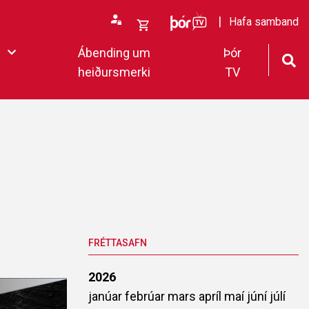
ÞórTv
Hafa samband
Opna
Ábending um
Þór
körfu
heiðursmerki
TV
rfan þín
Loka
körfu
fan er tóm.
deildar 2022
FRÉTTASAFN
2026
janúar
febrúar
mars
apríl
maí
júní
júlí