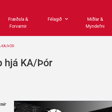
Endurheimta lykilorð
Fræðsla &
Félagið
Miðlar &
Forvarnir
Myndefni
Ka
Starfsfólk
Samfélagsmiðlar
Á KA/ÞÓR
Kar
Aðalstjórn
Sjónvarpsstöð Þórs
p hjá KA/Þór
Getraunaþjónusta Þórs
Þórshlaðvarpið
Þórssvæðið
Myndaalbúm
Þórsmerkið (logo)
Vertíðarlok Knattspyrnu
Sagan og heiðursmerki
Íþróttafólk Þórs
Lög Þórs
nir
Fyrirmyndarfélag ÍSÍ