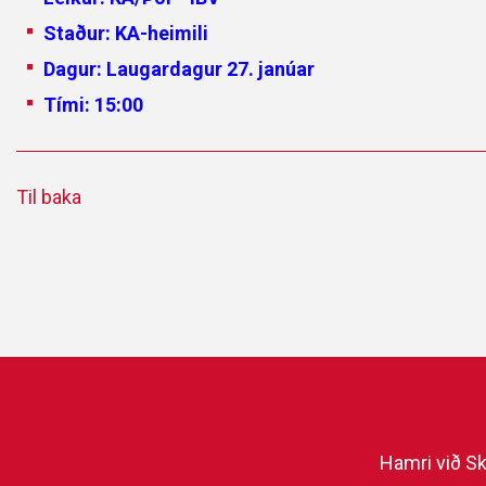
Staður: KA-heimili
Dagur: Laugardagur 27. janúar
Tími: 15:00
Til baka
Hamri við Sk