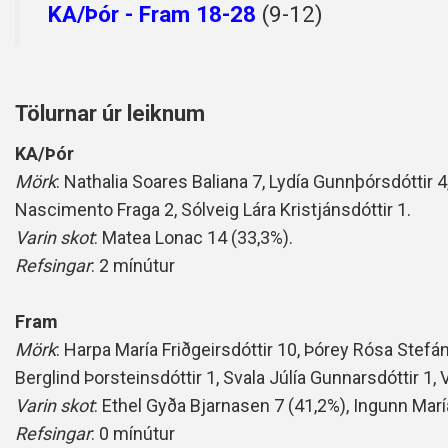
KA/Þór - Fram 18-28
(9-12)
Tölurnar úr leiknum
KA/Þór
Mörk
: Nathalia Soares Baliana 7, Lydía Gunnþórsdóttir 4
Nascimento Fraga 2, Sólveig Lára Kristjánsdóttir 1.
Varin skot
: Matea Lonac 14 (33,3%).
Refsingar
: 2 mínútur
Fram
Mörk
: Harpa María Friðgeirsdóttir 10, Þórey Rósa Stefán
Berglind Þorsteinsdóttir 1, Svala Júlía Gunnarsdóttir 1, 
Varin skot
: Ethel Gyða Bjarnasen 7 (41,2%), Ingunn María
Refsingar
: 0 mínútur