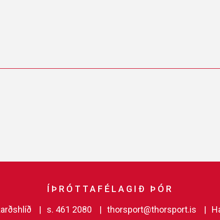
ÍÞRÓTTAFÉLAGIÐ ÞÓR
arðshlíð
s. 461 2080
thorsport@thorsport.is
H