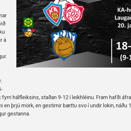
Handbók aðalstjórnar Þórs
Ársskýrslur
nar
við
iku
r á
gur.
.
5-
fyrri hálfleiksins, staðan 9-12 í leikhléinu. Fram hafði áf
i en þrjú mörk, en gestirnir bættu svo í undir lokin, náðu
igur gestanna.