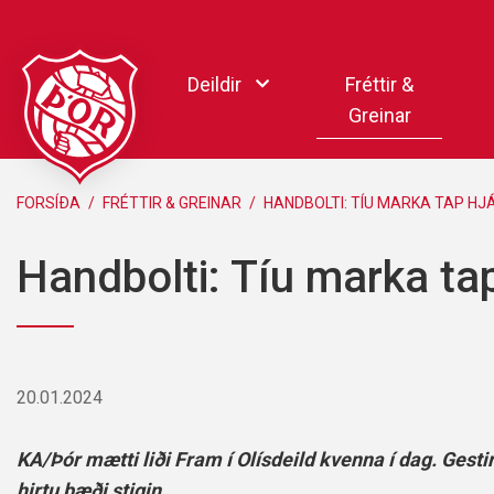
Fara
í
Deildir
Fréttir &
efni
Greinar
Handbolti
FORSÍÐA
/
FRÉTTIR & GREINAR
/
HANDBOLTI: TÍU MARKA TAP HJ
Körfubolti
Handbolti: Tíu marka ta
Knattspyrna
Pílukast
Taekwondo
Hnefaleikar
20.01.2024
Keila
Rafíþróttir
KA/Þór mætti liði Fram í Olísdeild kvenna í dag. Gestir
Pollamót Samskipa
hirtu bæði stigin.