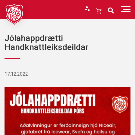
Fara
í
Opna
efni
körfu
Endurheimta lykilorð
Karfan þín
Jólahappdrætti
Loka
Handknattleiksdeildar
körfu
Karfan er tóm.
17.12.2022