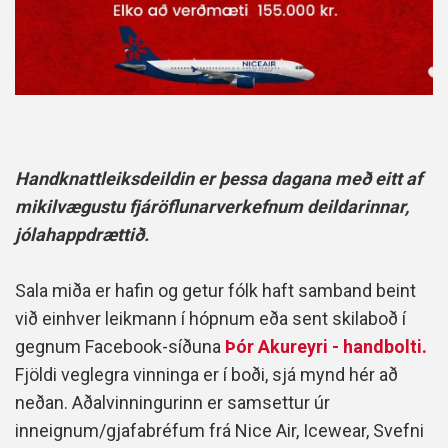
Handknattleiksdeildin er þessa dagana með eitt af
mikilvægustu fjáröflunarverkefnum deildarinnar,
jólahappdrættið.
Sala miða er hafin og getur fólk haft samband beint
við einhver leikmann í hópnum eða sent skilaboð í
gegnum Facebook-síðuna
Þór Akureyri - handbolti.
Fjöldi veglegra vinninga er í boði, sjá mynd hér að
neðan. Aðalvinningurinn er samsettur úr
inneignum/gjafabréfum frá Nice Air, Icewear, Svefni