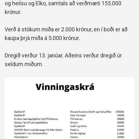
og heilsu og Elko, samtals að verðmæti 155.000
krónur.
Verð á stökum miða er 2.000 krónur, en í boði er að
kaupa þrjá miða á 5.000 krónur.
Dregið verður 13. janúar. Aðeins verður dregið úr
seldum miðum.