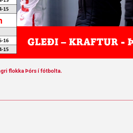
gri flokka Þórs í fótbolta.