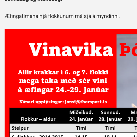
Æfingatímana hjá flokkunum má sjá á myndinni.