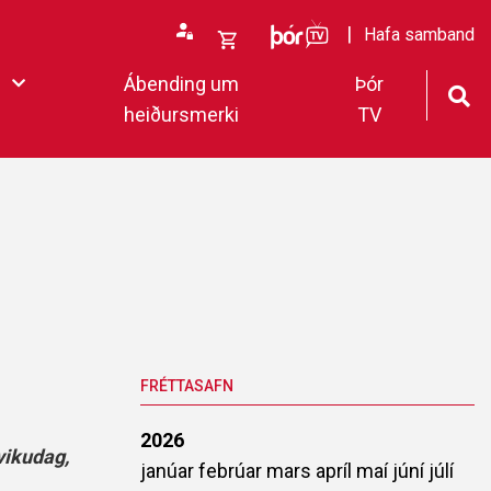
ÞórTv
Hafa samband
Opna
Ábending um
Þór
körfu
heiðursmerki
TV
rfan þín
Loka
körfu
fan er tóm.
deildar 2022
FRÉTTASAFN
2026
vikudag,
janúar
febrúar
mars
apríl
maí
júní
júlí