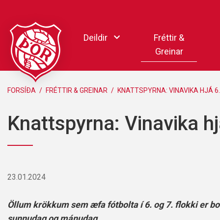
Fara
í
Deildir
Fréttir &
efni
Greinar
Handbolti
FORSÍÐA
/
FRÉTTIR & GREINAR
/
KNATTSPYRNA: VINAVIKA HJÁ 6. 
Körfubolti
Knattspyrna: Vinavika hjá
Knattspyrna
Pílukast
Taekwondo
Hnefaleikar
23.01.2024
Keila
Rafíþróttir
Öllum krökkum sem æfa fótbolta í 6. og 7. flokki er b
Pollamót Samskipa
sunnudag og mánudag.