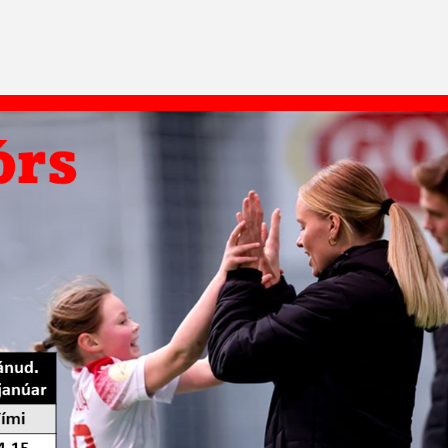
Handbók aðalstjórnar Þórs
Ársskýrslur