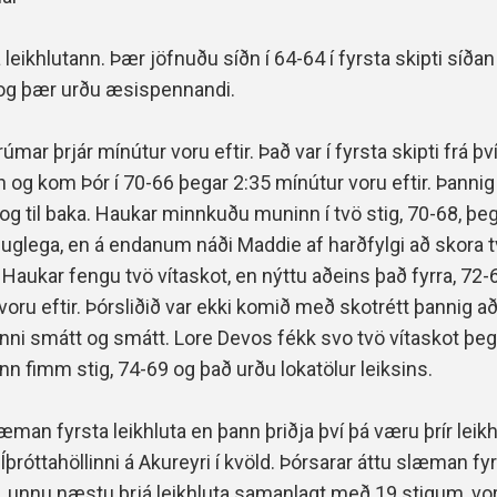
a leikhlutann. Þær jöfnuðu síðn
í 64-64 í fyrsta skipti síðan
og þær urðu æsispennandi.
úmar þrjár mínútur voru eftir. Það var í fyrsta skipti frá þv
kn og kom Þór í 70-66 þegar
2:35 mínútur voru eftir. Þannig
g til baka. Haukar minnkuðu muninn í tvö stig, 70-68, þe
suglega, en á endanum náði Maddie af harðfylgi að skora t
. Haukar fengu tvö vítaskot, en nýttu aðeins það fyrra, 72
voru eftir. Þórsliðið var ekki komið með skotrétt þannig a
nni smátt og smátt. Lore Devos fékk svo tvö vítaskot þeg
n fimm stig, 74-69 og það urðu lokatölur leiksins.
an fyrsta leikhluta en þann þriðja því þá væru þrír leikhlu
þróttahöllinni á Akureyri í kvöld. Þórsarar áttu slæman fy
að, unnu næstu þrjá leikhluta samanlagt með 19 stigum, voru