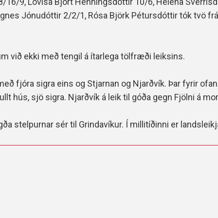
/16/9, Lovísa Björt Henningsdóttir 10/6, Helena Sverrisdó
Agnes Jónudóttir 2/2/1, Rósa Björk Pétursdóttir tók tvö frá
m við ekki með tengil á ítarlega tölfræði leiksins.
eð fjóra sigra eins og Stjarnan og Njarðvík. Þar fyrir ofan
 hús, sjö sigra. Njarðvík á leik til góða gegn Fjölni á mo
a stelpurnar sér til Grindavíkur. Í millitíðinni er landsleikj