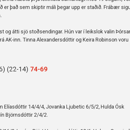
 er það sem skiptir máli þegar upp er staðið. Frábær sigu
.
st og átti sjö stoðsendingar. Hún var í leikslok valin Þórsar
frá AK-inn. Tinna Alexandersdóttir og Keira Robinson vor
6) (22-14)
74-69
Elíasdóttir 14/4/4, Jovanka Ljubetic 6/5/2, Hulda Ósk
ín Björnsdóttir 2/4/2.