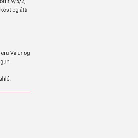
ttir 9/5/2,
köst og átti
 eru Valur og
rgun.
ahlé.