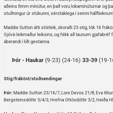
aðeins fimm mínútur, en það voru lokamínúturnar og það
stuðningur úr stúkunni, sérstaklega í seinni hálfleiknum
Maddie Sutton átti stórleik, skoraði 23 stig, tók 16 frákö
Sjóvá-leikmaður leiksins, og fékk að launum gjafabréf 
áberandi í liði gestanna.
Þór - Haukar
(9-23) (24-16)
33-39
(19-1
Stig/fráköst/stoðsendingar
Þór:
Maddie Sutton 23/16/7, Lore Devos 21/8, Eva Wium 
Bergsteinsdóttir 5/4/3, Hrefna Ottósdóttir 3/2, Heiða Hl