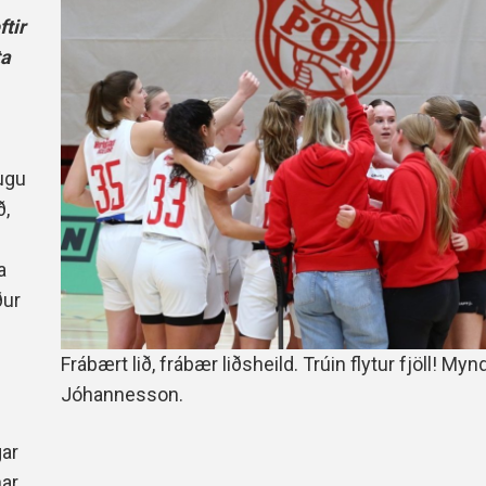
Handbók aðalstjórnar Þórs
tir
Ársskýrslur
ta
lugu
ð,
a
ður
Frábært lið, frábær liðsheild. Trúin flytur fjöll! Mynd
Jóhannesson.
gar
nar