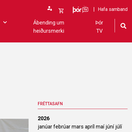
ÞórTv
Hafa samband
Opna
Ábending um
Þór
körfu
heiðursmerki
TV
rfan þín
Loka
körfu
fan er tóm.
deildar 2022
FRÉTTASAFN
2026
janúar
febrúar
mars
apríl
maí
júní
júlí