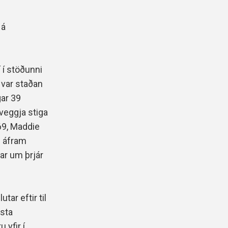
 á
í í stöðunni
 var staðan
gar 39
veggja stiga
-69, Maddie
ð áfram
ar um þrjár
tar eftir til
rsta
 yfir í