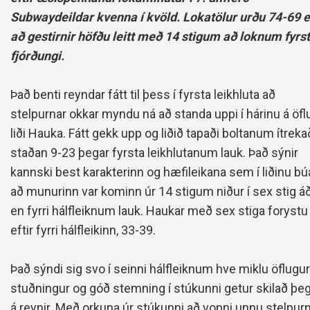
Subwaydeildar kvenna í kvöld. Lokatölur urðu 74-69 ef
að gestirnir höfðu leitt með 14 stigum að loknum fyrs
fjórðungi.
Það benti reyndar fátt til þess í fyrsta leikhluta að
stelpurnar okkar myndu ná að standa uppi í hárinu á öf
liði Hauka. Fátt gekk upp og liðið tapaði boltanum ítreka
staðan 9-23 þegar fyrsta leikhlutanum lauk. Það sýnir
kannski best karakterinn og hæfileikana sem í liðinu bú
að munurinn var kominn úr 14 stigum niður í sex stig á
en fyrri hálfleiknum lauk. Haukar með sex stiga forystu
eftir fyrri hálfleikinn, 33-39.
Það sýndi sig svo í seinni hálfleiknum hve miklu öflugur
stuðningur og góð stemning í stúkunni getur skilað þe
á reynir.
Með orkuna úr stúkunni að vopni unnu stelpur