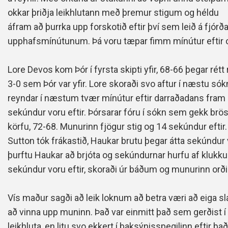
okkar
þriðja leikhlutann með þremur stigum og h
éldu
áfram að þurrka upp forskotið eftir því sem leið á fjórð
upphafsmínútunum. Þá voru tæpar fimm mínútur eftir 
Lore Devos kom Þór í fyrsta skipti yfir, 68-66 þegar rétt r
3-0 sem Þór var yfir. Lore skoraði svo aftur í næstu só
reyndar í næstum tvær mínútur eftir darraðadans fram o
sekúndur voru eftir. Þórsarar fóru í sókn sem gekk brö
körfu, 72-68. Munurinn fjögur stig og 14 sekúndur eftir
Sutton tók frákastið, Haukar brutu þegar átta sekúndur 
þurftu Haukar að brjóta og sekúndurnar hurfu af klukku
sekúndur voru eftir, skoraði úr báðum og munurinn orðin
Vís maður sagði að leik loknum að betra væri að eiga slæm
að vinna upp muninn. Það var einmitt það sem gerðist í Í
leikhluta, en litu svo ekkert í baksýnisspegilinn eftir þ