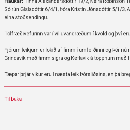
Haukar:
Tinna Alexandersdóttir 19/2, Keira Robinson 18
Sólrún Gísladóttir 6/4/1, Þóra Kristín Jónsdóttir 5/1/3, 
eina stoðsendingu.
Tölfræðivefurinn var í villuvandræðum í kvöld og því eru
Fjórum leikjum er lokið af fimm í umferðinni og Þór nú m
Grindavík með fimm sigra og Keflavík á toppnum með fullt
Tæpar þrjár vikur eru í næsta leik Þórsliðsins, en þá bregð
Til baka