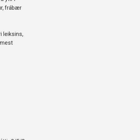
r, frábær
i leiksins,
u mest