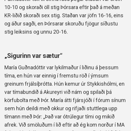
10-10 og skoraði öll stig Þórsara eftir það á meðan
KR-liðið skoraði sex stig. Staðan var jöfn 16-16, eins
og áður sagði, en Þórsarar skoruðu fjögur síðustu
stig leiksins og unnu 20-16.
„Sigurinn var sætur“
María Guðnadóttir var lykilmaður í liðinu á þessum
tíma, en hún var einnig í fremstu röð í ýmsum
greinum frjálsíþrótta. Hún kemur úr Stykkishólmi, en
var tímabundið á Akureyri við nám og spilaði þá
körfubolta með Þór. María átti fjársjóði í fórum sínum
sem hún deildi með okkur og rifjaði stuttlega upp
tímann með Þór: „Það var ótrúlegur tími og mikið
afrek. Við smöluðum í lið eftir að ég kom norður í MA