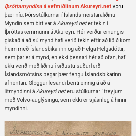
íþróttamyndina
á vefmiðlinum Akureyri.net
voru
þær níu, Þórsstúlkurnar í Íslandsmeistaraliðinu.
Myndin sem birt var á
Akureyri.net
er tekin í
Íþróttaskemmunni á Akureyri. Hér verður einungis
giskað á að sú mynd hafi verið tekin eftir að liðið kom
heim með Íslandsbikarinn og að Helga Helgadóttir,
sem þar er á mynd, en ekki þessari hér að ofan, hafi
ekki verið með liðinu í síðustu suðurferð
Íslandsmótsins þegar þær fengu Íslandsbikarinn
afhentan. Glöggur lesandi benti einnig á að á
litmyndinni á
Akureyri.net
eru stúlkurnar í treyjum
með Volvo-auglýsingu, sem ekki er sjáanleg á hinni
myndinni.