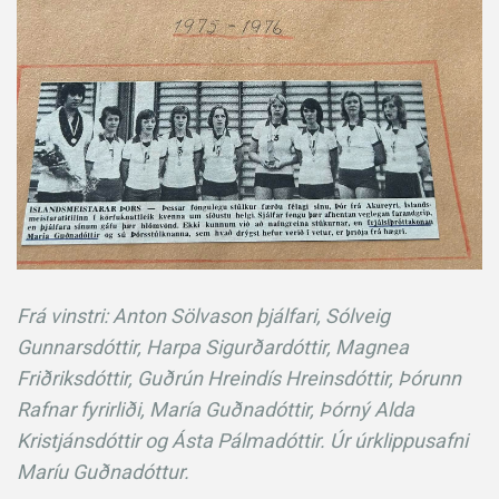
Frá vinstri: Anton Sölvason þjálfari, Sólveig
Gunnarsdóttir, Harpa Sigurðardóttir, Magnea
Friðriksdóttir, Guðrún Hreindís Hreinsdóttir, Þórunn
Rafnar fyrirliði, María Guðnadóttir, Þórný Alda
Kristjánsdóttir og Ásta Pálmadóttir. Úr úrklippusafni
Maríu Guðnadóttur.