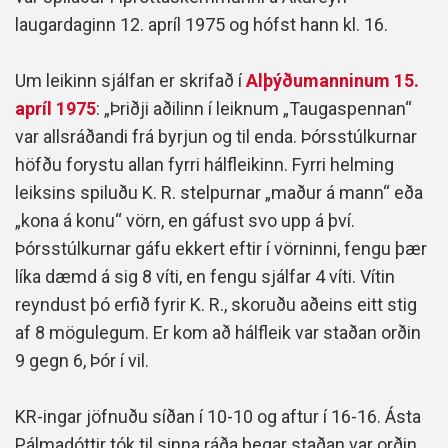
laugardaginn 12. apríl 1975 og hófst hann kl. 16.
Um leikinn sjálfan er skrifað í
Alþýðumanninum 15.
apríl 1975
: „Þriðji aðilinn í leiknum „Taugaspennan“
var allsráðandi frá byrjun og til enda. Þórsstúlkurnar
höfðu forystu allan fyrri hálfleikinn. Fyrri helming
leiksins spiluðu K. R. stelpurnar „maður á mann“ eða
„kona á konu“ vörn, en gáfust svo upp á því.
Þórsstúlkurnar gáfu ekkert eftir í vörninni, fengu þær
líka dæmd á sig 8 víti, en fengu sjálfar 4 víti. Vítin
reyndust þó erfið fyrir K. R., skoruðu aðeins eitt stig
af 8 mögulegum. Er kom að hálfleik var staðan orðin
9 gegn 6, Þór í vil.
KR-ingar jöfnuðu síðan í 10-10 og aftur í 16-16. Ásta
Pálmadóttir tók til sinna ráða þegar staðan var orðin