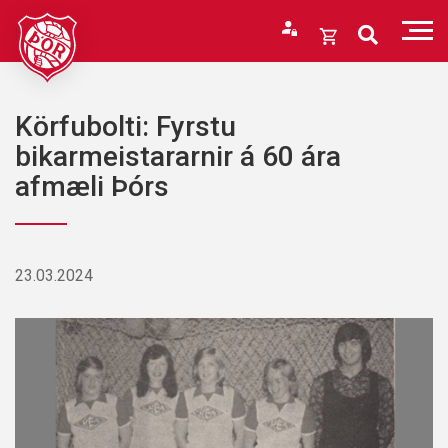
Fara
í
Opna
efni
körfu
Endurheimta lykilorð
Karfan þín
Körfubolti: Fyrstu
Loka
bikarmeistararnir á 60 ára
körfu
afmæli Þórs
Karfan er tóm.
23.03.2024