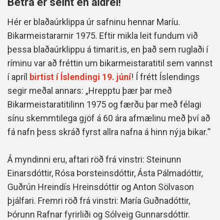
Betra er seint en aldrei!
Hér er blaðaúrklippa úr safninu hennar Maríu.
Bikarmeistararnir 1975. Eftir mikla leit fundum við
þessa blaðaúrklippu á timarit.is, en það sem ruglaði í
ríminu var að fréttin um bikarmeistaratitil sem vannst
í apríl
birtist í Íslendingi 19. júní
! Í frétt Íslendings
segir meðal annars: „Hrepptu þær þar með
Bikarmeistaratitilinn 1975 og færðu þar með félagi
sínu skemmtilega gjöf á 60 ára afmælinu með því að
fá nafn þess skráð fyrst allra nafna á hinn nýja bikar.“
Á myndinni eru, aftari röð frá vinstri: Steinunn
Einarsdóttir, Rósa Þorsteinsdóttir, Ásta Pálmadóttir,
Guðrún Hreindís Hreinsdóttir og Anton Sölvason
þjálfari. Fremri röð frá vinstri: María Guðnadóttir,
Þórunn Rafnar fyrirliði og Sólveig Gunnarsdóttir.