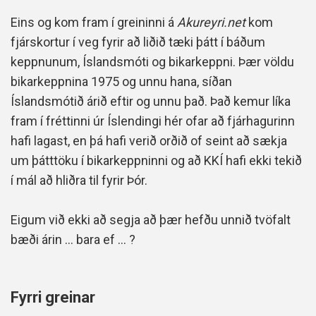
Eins og kom fram í greininni á
Akureyri.net
kom
fjárskortur í veg fyrir að liðið tæki þátt í báðum
keppnunum, Íslandsmóti og bikarkeppni. Þær völdu
bikarkeppnina 1975 og unnu hana, síðan
Íslandsmótið árið eftir og unnu það. Það kemur líka
fram í fréttinni úr Íslendingi hér ofar að fjárhagurinn
hafi lagast, en þá hafi verið orðið of seint að sækja
um þátttöku í bikarkeppninni og að KKÍ hafi ekki tekið
í mál að hliðra til fyrir Þór.
Eigum við ekki að segja að þær hefðu unnið tvöfalt
bæði árin ... bara ef ... ?
Fyrri greinar