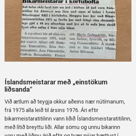
Íslandsmeistarar með „einstökum
liðsanda“
Við ætlum að teygja okkur aðeins nær nútímanum,
frá 1975 alla leið til ársins 1976. Ári eftir
bikarmeistaratitilinn vann liðið Íslandsmeistaratitilinn,
með lítið breyttu liði. Allar sömu og unnu bikarinn
voru með liðinu árið eftir og tvær nýjar bættust í