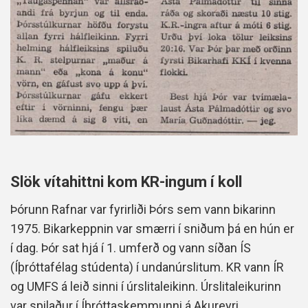
Slök vítahittni kom KR-ingum í koll
Þórunn Rafnar var fyrirliði Þórs sem vann bikarinn
1975. Bikarkeppnin var smærri í sniðum þá en hún er
í dag. Þór sat hjá í 1. umferð og vann síðan ÍS
(Íþróttafélag stúdenta) í undanúrslitum. KR vann ÍR
og UMFS á leið sinni í úrslitaleikinn. Úrslitaleikurinn
var spilaður í Íþróttaskemmunni á Akureyri