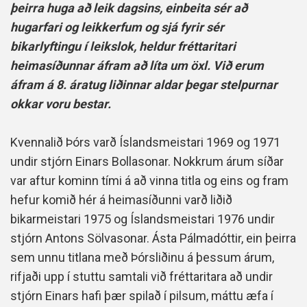
þeirra huga að leik dagsins, einbeita sér að
hugarfari og leikkerfum og sjá fyrir sér
bikarlyftingu í leikslok, heldur fréttaritari
heimasíðunnar áfram að líta um öxl. Við erum
áfram á 8. áratug liðinnar aldar þegar stelpurnar
okkar voru bestar.
Kvennalið Þórs varð Íslandsmeistari 1969 og 1971
undir stjórn Einars Bollasonar. Nokkrum árum síðar
var aftur kominn tími á að vinna titla og eins og fram
hefur komið hér á heimasíðunni varð liðið
bikarmeistari 1975 og Íslandsmeistari 1976 undir
stjórn Antons Sölvasonar. Ásta Pálmadóttir, ein þeirra
sem unnu titlana með Þórsliðinu á þessum árum,
rifjaði upp í stuttu samtali við fréttaritara að undir
stjórn Einars hafi þær spilað í pilsum, máttu æfa í