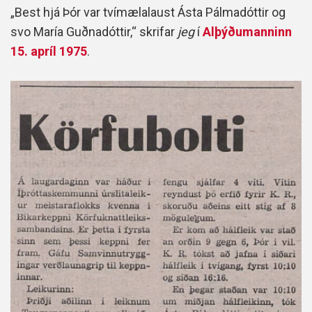
„Best hjá Þór var tvímælalaust Ásta Pálmadóttir og
svo María Guðnadóttir,“ skrifar
jeg
í
Alþýðumanninn
15. apríl 1975
.