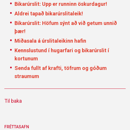
Bikarúrslit: Upp er runninn öskurdagur!
Aldrei tapað bikarúrslitaleik!
Bikarúrslit: Höfum sýnt að við getum unnið
þær!
Miðasala á úrslitaleikinn hafin
Kennslustund í hugarfari og bikarúrslit í
kortunum
Senda fullt af krafti, töfrum og góðum
straumum
Til baka
FRÉTTASAFN