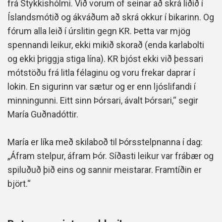
frá Stykkishólmi. Við vorum of seinar að skrá liðið í
Íslandsmótið og ákváðum að skrá okkur í bikarinn. Og
fórum alla leið í úrslitin gegn KR. Þetta var mjög
spennandi leikur, ekki mikið skorað (enda karlabolti
og ekki þriggja stiga lína). KR bjóst ekki við þessari
mótstöðu frá litla félaginu og voru frekar daprar í
lokin. En sigurinn var sætur og er enn ljóslifandi í
minningunni. Eitt sinn Þórsari, ávalt Þórsari,“ segir
María Guðnadóttir.
María er líka með skilaboð til Þórsstelpnanna í dag:
„Áfram stelpur, áfram Þór. Síðasti leikur var frábær og
spiluðuð þið eins og sannir meistarar. Framtíðin er
björt.“