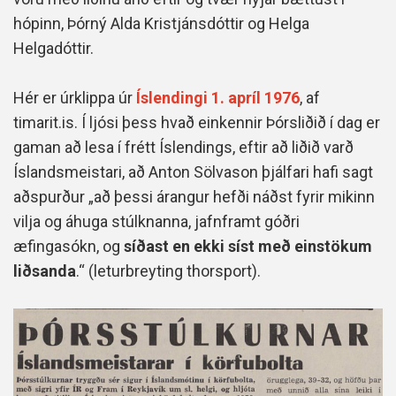
hópinn, Þórný Alda Kristjánsdóttir og Helga
Helgadóttir.
Hér er úrklippa úr
Íslendingi 1. apríl 1976
, af
timarit.is. Í ljósi þess hvað einkennir Þórsliðið í dag er
gaman að lesa í frétt Íslendings, eftir að liðið varð
Íslandsmeistari, að Anton Sölvason þjálfari hafi sagt
aðspurður „að þessi árangur hefði náðst fyrir mikinn
vilja og áhuga stúlknanna, jafnframt góðri
æfingasókn, og
síðast en ekki síst með einstökum
liðsanda
.“ (leturbreyting thorsport).