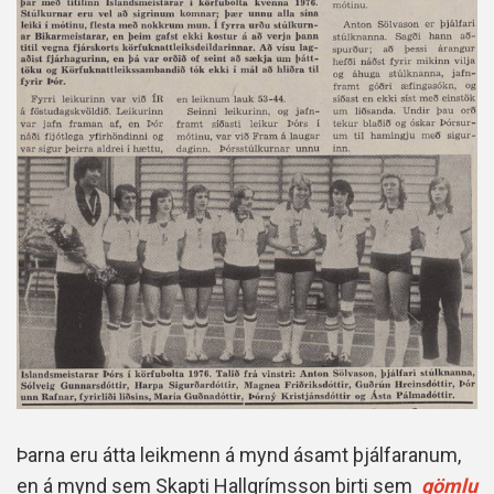
Þarna eru átta leikmenn á mynd ásamt þjálfaranum,
en á mynd sem Skapti Hallgrímsson birti sem
gömlu