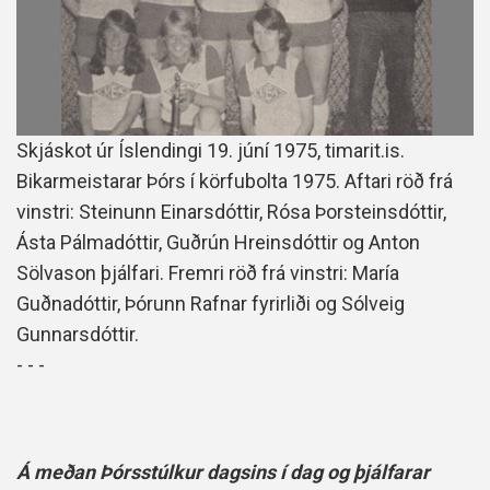
Skjáskot úr Íslendingi 19. júní 1975, timarit.is.
Bikarmeistarar Þórs í körfubolta 1975. Aftari röð frá
vinstri: Steinunn Einarsdóttir, Rósa Þorsteinsdóttir,
Ásta Pálmadóttir, Guðrún Hreinsdóttir og Anton
Sölvason þjálfari. Fremri röð frá vinstri: María
Guðnadóttir, Þórunn Rafnar fyrirliði og Sólveig
Gunnarsdóttir.
- - -
Á meðan Þórsstúlkur dagsins í dag og þjálfarar