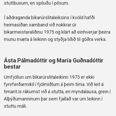
stuttbuxum, en spiluðu í pilsum.
Í aðdraganda bikarúrslitaleiksins í kvöld hafði
heimasíðan samband við nokkrar úr
bikarmeistaraliðinu 1975 og klárt að einhverjar þeirra
munu mæta á leikinn og styðja liðið til góðra verka.
Ásta Pálmadóttir og María Guðnadóttir
bestar
Umfjöllun um bikarúrslitaleikinn 1975 er ekki
fyrirferðarmikil í fjölmiðlum á þeim tíma. Við leit á
timarit.is rákumst við á stutta, en myndalausa, grein í
Alþýðumanninum þar sem fjallað var um leikinn í
stuttu máli.