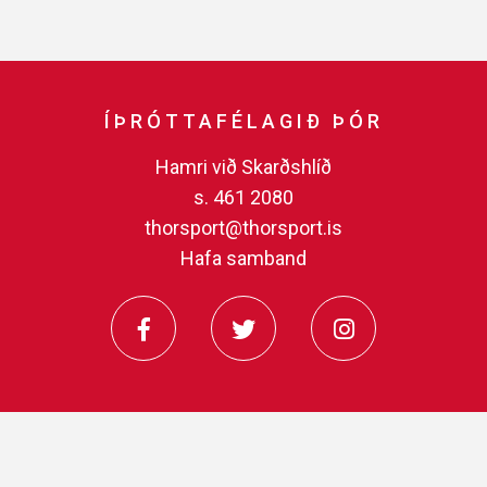
ÍÞRÓTTAFÉLAGIÐ ÞÓR
Hamri við Skarðshlíð
s. 461 2080
thorsport@thorsport.is
Hafa samband