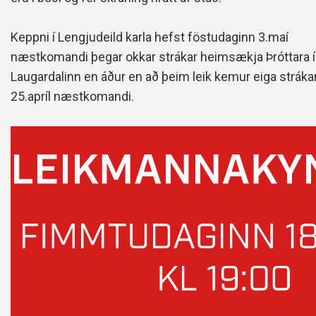
Keppni í Lengjudeild karla hefst föstudaginn 3.maí
næstkomandi þegar okkar strákar heimsækja Þróttara í
Laugardalinn en áður en að þeim leik kemur eiga strákar
25.apríl næstkomandi.