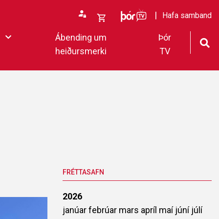
ÞórTv
Hafa samband
Opna
Ábending um
Þór
körfu
heiðursmerki
TV
rfan þín
Loka
körfu
fan er tóm.
deildar 2022
FRÉTTASAFN
2026
janúar
febrúar
mars
apríl
maí
júní
júlí