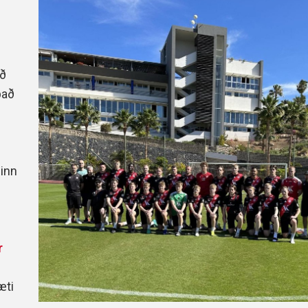
Handbók aðalstjórnar Þórs
Ársskýrslur
að
pað
pinn
r
æti