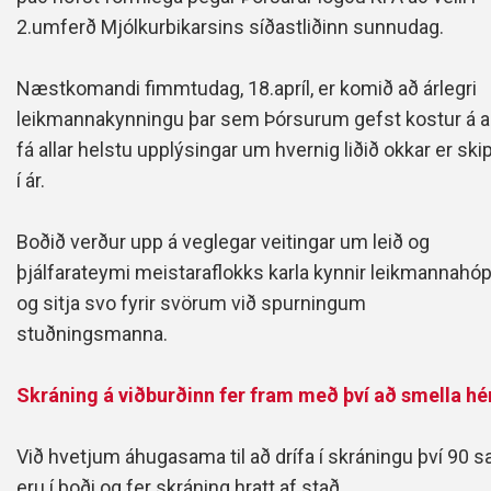
2.umferð Mjólkurbikarsins síðastliðinn sunnudag.
Næstkomandi fimmtudag, 18.apríl, er komið að árlegri
leikmannakynningu þar sem Þórsurum gefst kostur á 
fá allar helstu upplýsingar um hvernig liðið okkar er ski
í ár.
Boðið verður upp á veglegar veitingar um leið og
þjálfarateymi meistaraflokks karla kynnir leikmannahó
og sitja svo fyrir svörum við spurningum
stuðningsmanna.
Skráning á viðburðinn fer fram með því að smella hé
Við hvetjum áhugasama til að drífa í skráningu því 90 s
eru í boði og fer skráning hratt af stað.