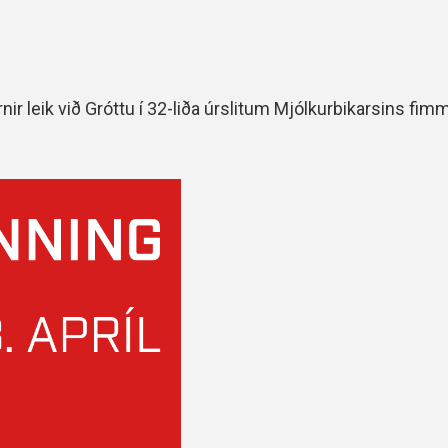
nir leik við Gróttu í 32-liða úrslitum Mjólkurbikarsins fi