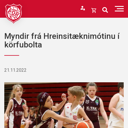
Fara
í
Opna
efni
körfu
Endurheimta lykilorð
Karfan þín
Myndir frá Hreinsitæknimótinu í
Loka
körfubolta
körfu
Karfan er tóm.
21.11.2022