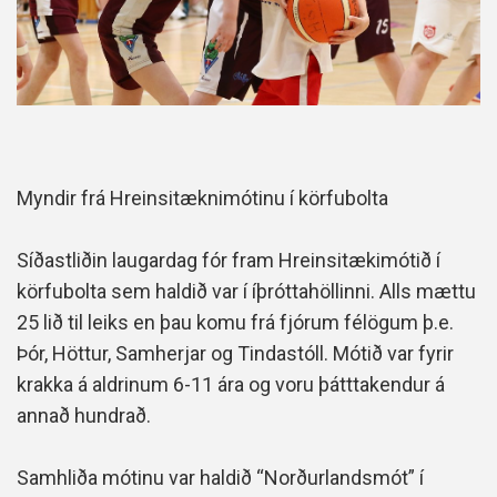
Myndir frá Hreinsitæknimótinu í körfubolta
Síðastliðin laugardag fór fram Hreinsitækimótið í
körfubolta sem haldið var í íþróttahöllinni. Alls mættu
25 lið til leiks en þau komu frá fjórum félögum þ.e.
Þór, Höttur, Samherjar og Tindastóll. Mótið var fyrir
krakka á aldrinum 6-11 ára og voru þátttakendur á
annað hundrað.
Samhliða mótinu var haldið “Norðurlandsmót” í