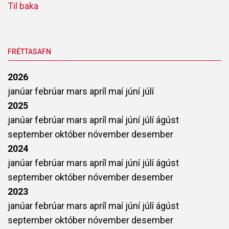
Til baka
FRÉTTASAFN
2026
janúar
febrúar
mars
apríl
maí
júní
júlí
2025
janúar
febrúar
mars
apríl
maí
júní
júlí
ágúst
september
október
nóvember
desember
2024
janúar
febrúar
mars
apríl
maí
júní
júlí
ágúst
september
október
nóvember
desember
2023
janúar
febrúar
mars
apríl
maí
júní
júlí
ágúst
september
október
nóvember
desember