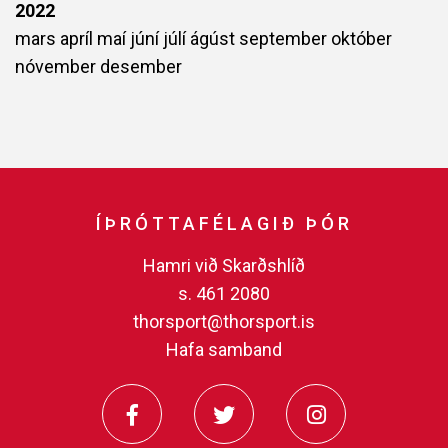
2022
mars
apríl
maí
júní
júlí
ágúst
september
október
nóvember
desember
ÍÞRÓTTAFÉLAGIÐ ÞÓR
Hamri við Skarðshlíð
s. 461 2080
thorsport@thorsport.is
Hafa samband