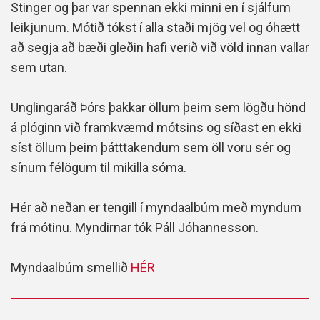
Stinger og þar var spennan ekki minni en í sjálfum
leikjunum. Mótið tókst í alla staði mjög vel og óhætt
að segja að bæði gleðin hafi verið við völd innan vallar
sem utan.
Unglingaráð Þórs þakkar öllum þeim sem lögðu hönd
á plóginn við framkvæmd mótsins og síðast en ekki
síst öllum þeim þátttakendum sem öll voru sér og
sínum félögum til mikilla sóma.
Hér að neðan er tengill í myndaalbúm með myndum
frá mótinu. Myndirnar tók Páll Jóhannesson.
Myndaalbúm smellið
HÉR