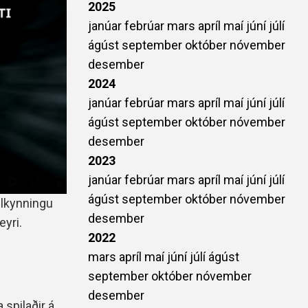
2025
janúar
febrúar
mars
apríl
maí
júní
júlí
ágúst
september
október
nóvember
desember
2024
janúar
febrúar
mars
apríl
maí
júní
júlí
ágúst
september
október
nóvember
desember
2023
janúar
febrúar
mars
apríl
maí
júní
júlí
ágúst
september
október
nóvember
ilkynningu
desember
yri.
2022
mars
apríl
maí
júní
júlí
ágúst
september
október
nóvember
desember
 spilaðir á