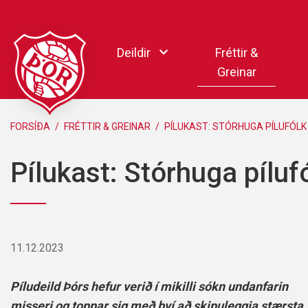
Fara
í
Deildir
Fréttir &
efni
Greinar
Handbolti
FORSÍÐA
/
FRÉTTIR & GREINAR
/
PÍLUKAST: STÓRHUGA PÍLUFÓLK
Körfubolti
Pílukast: Stórhuga pílufó
Knattspyrna
Pílukast
Taekwondo
Hnefaleikar
11.12.2023
Keila
Rafíþróttir
Píludeild Þórs hefur verið í mikilli sókn undanfarin
Pollamót Samskipa
misseri og toppar sig með því að skipuleggja stærsta