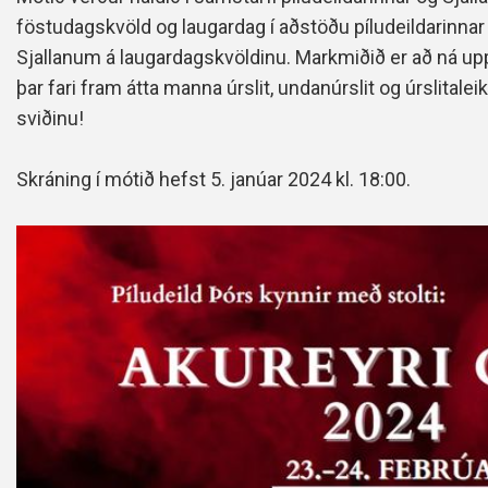
föstudagskvöld og laugardag í aðstöðu píludeildarinnar
Sjallanum á laugardagskvöldinu. Markmiðið er að ná up
þar fari fram átta manna úrslit, undanúrslit og úrslitaleik
sviðinu!
Skráning í mótið hefst 5. janúar 2024 kl. 18:00.