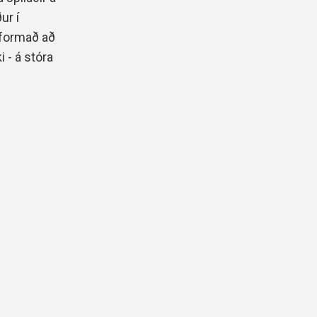
ur í
áformað að
i - á stóra