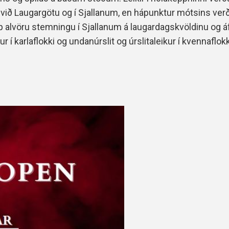
 við Laugargötu og í Sjallanum, en hápunktur mótsins verð
p alvöru stemningu í Sjallanum á laugardagskvöldinu og 
ur í karlaflokki og undanúrslit og úrslitaleikur í kvennaflokk