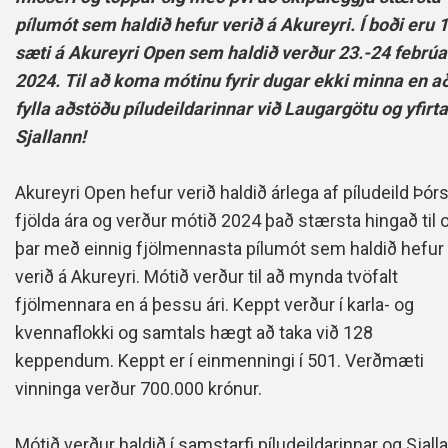
pílumót sem haldið hefur verið á Akureyri. Í boði eru 
sæti á Akureyri Open sem haldið verður 23.-24 febrúa
2024. Til að koma mótinu fyrir dugar ekki minna en a
fylla aðstöðu píludeildarinnar við Laugargötu og yfirt
Sjallann!
Akureyri Open hefur verið haldið árlega af píludeild Þórs
fjölda ára og verður mótið 2024 það stærsta hingað til 
þar með einnig fjölmennasta pílumót sem haldið hefur
verið á Akureyri. Mótið verður til að mynda tvöfalt
fjölmennara en á þessu ári. Keppt verður í karla- og
kvennaflokki og samtals hægt að taka við 128
keppendum. Keppt er í einmenningi í 501. Verðmæti
vinninga verður 700.000 krónur.
Mótið verður haldið í samstarfi píludeildarinnar og Sjall