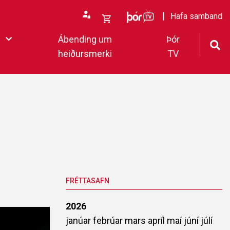
ÞórTv
Hafa samband
Opna
Ábending um
Þór
körfu
heiðursmerki
TV
rfan þín
Loka
körfu
fan er tóm.
deildar 2022
FRÉTTASAFN
2026
janúar
febrúar
mars
apríl
maí
júní
júlí