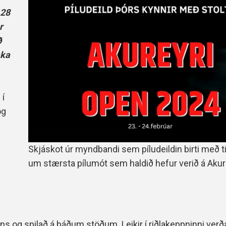
Handbók aðalstjórnar Þórs
128
Ársskýrslur
r
ð
aka
 í
og
Skjáskot úr myndbandi sem píludeildin birti með t
um stærsta pílumót sem haldið hefur verið á Akure
ans og spilað á báðum stöðum. Leikir í riðlakeppninni verða